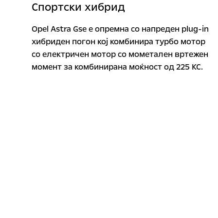
Спортски хибрид
Opel Astra Gse е опремна со напреден plug-in
хибриден погон кој комбинира турбо мотор
со електричен мотор со мометален вртежен
момент за комбинирана моќност од 225 КС.