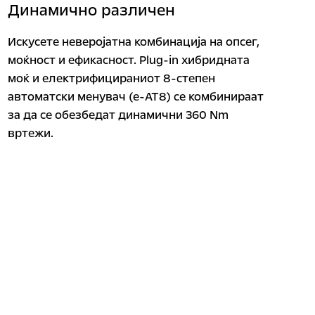
Динамично различен
Искусете неверојатна комбинација на опсег,
моќност и ефикасност. Plug-in хибридната
моќ и електрифицираниот 8-степен
автоматски менувач (e-AT8) се комбинираат
за да се обезбедат динамични 360 Nm
вртежи.