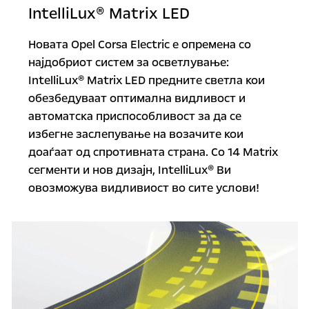
IntelliLux® Matrix LED
Новата Opel Corsa Electric е опремена со
најдобриот систем за осветлување:
IntelliLux® Matrix LED предните светла кои
обезбедуваат оптимална видливост и
автоматска приспособливост за да се
избегне заслепување на возачите кои
доаѓаат од спротивната страна. Со 14 Matrix
сегменти и нов дизајн, IntelliLux® Ви
овозможува видливиост во сите услови!