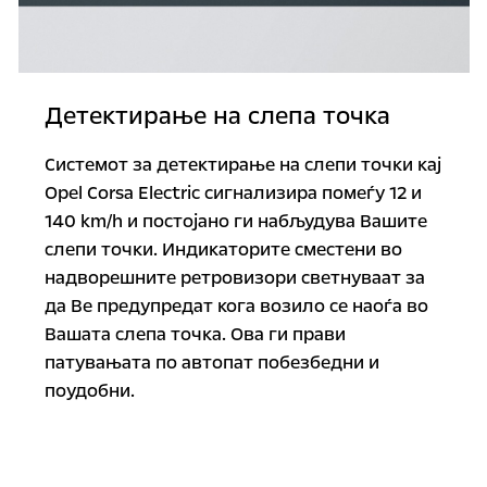
Детектирање на слепа точка
Системот за детектирање на слепи точки кај
Opel Corsa Electric сигнализира помеѓу 12 и
140 km/h и постојано ги набљудува Вашите
слепи точки. Индикаторите сместени во
надворешните ретровизори светнуваат за
да Ве предупредат кога возило се наоѓа во
Вашата слепа точка. Ова ги прави
патувањата по автопат побезбедни и
поудобни.