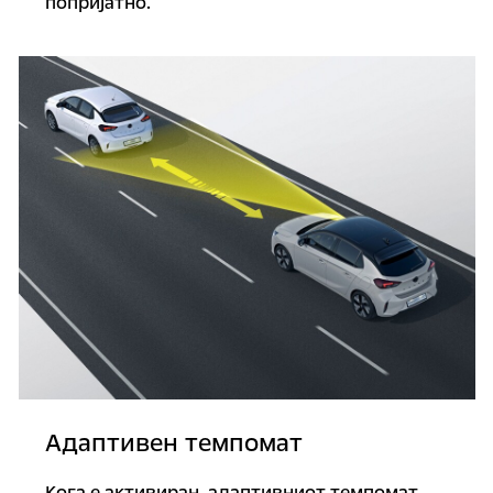
попријатно.
Адаптивен темпомат
Кога е активиран, адаптивниот темпомат