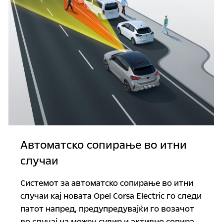
Автоматско сопирање во итни
случаи
Системот за автоматско сопирање во итни
случаи кај новата Opel Corsa Electric го следи
патот напред, предупредувајќи го возачот
во случај на можен судир и активно сопира