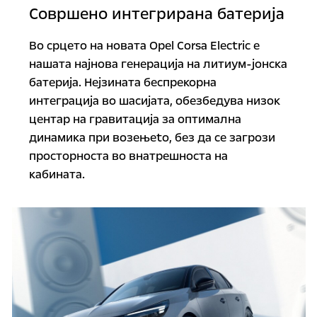
Совршено интегрирана батерија
Во срцето на новата Opel Corsa Electric е
нашата најнова генерација на литиум-јонска
батерија. Нејзината беспрекорна
интеграција во шасијата, обезбедува низок
центар на гравитација за оптимална
динамика при возењеto, без да се загрози
просторноста во внатрешноста на
кабината.