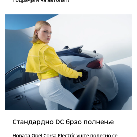
подрачја и на автопат!
Стандардно DC брзо полнење
Новата Opel Corsa Electric уште полесно се