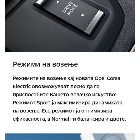
Режими на возење
Режимите на возење кај новата Opel Corsa
Electric овозможуваат лесно да го
приспособите Вашето возачко искуство!
Режимот Sport ја максимизира динамиката
на возење, Есо режимот ја оптимизира
ефикасноста, а Normal ги балансира и двете.