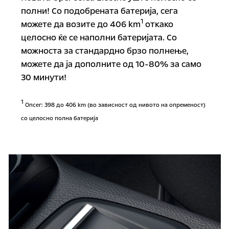
полни! Со подобрената батерија, сега
1
можете да возите до 406 km
откако
целосно ќе се наполни батеријата. Со
можноста за стандардно брзо полнење,
можете да ја дополните од 10-80% за само
30 минути!
1
Опсег: 398 до 406 km (во зависност од нивото на опременост)
со целосно полна батерија