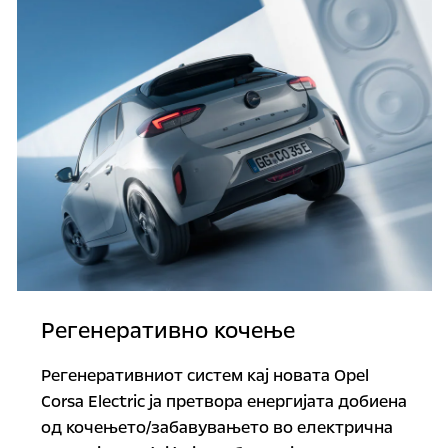
Регенеративно кочење
Регенеративниот систем кај новата Opel
Corsa Electric ја претвора енергијата добиена
од кочењето/забавувањето во електрична