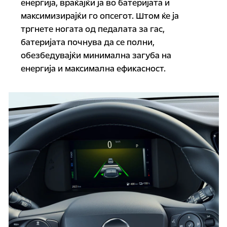
енергија, враќајќи ја во батеријата и
максимизирајќи го опсегот. Штом ќе ја
тргнете ногата од педалата за гас,
батеријата почнува да се полни,
обезбедувајќи минимална загуба на
енергија и максимална ефикасност.