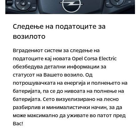
Следење на податоците за
возилото
Вградениот систем за следење на
податоците кај новата Opel Corsa Electric
обезбедува детални информации за
статусот на Вашето возило. Од
потрошувачката на енергија и полнењето на
батеријата, па се до нивоата на полнење на
батеријата. Сето визуелизирано на лесно
разбирлив и минималистички начин, за да
може максимално да уживате во патот пред
Вас!