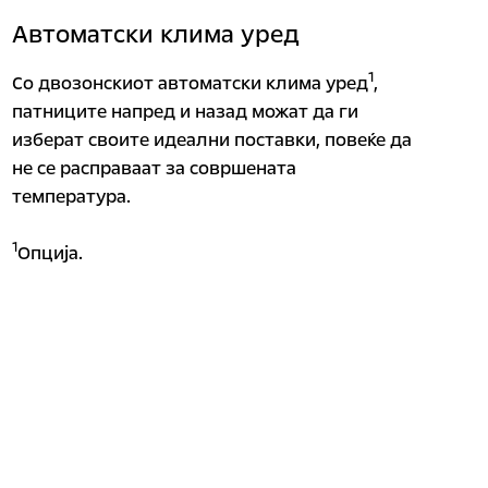
Автоматски клима уред
1
Со двозонскиот автоматски клима уред
,
патниците напред и назад можат да ги
изберат своите идеални поставки, повеќе да
не се расправаат за совршената
температура.
1
Опција.