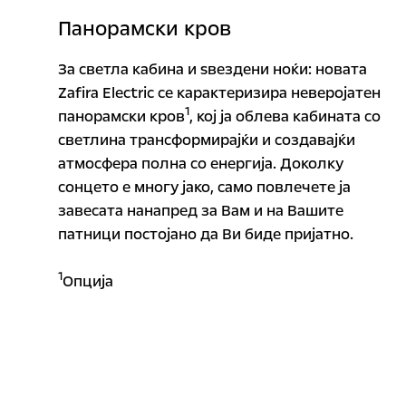
Панорамски кров
За светла кабина и ѕвездени ноќи: новата
Zafira Electric се карактеризира неверојатен
1
панорамски кров
, кој ја облева кабината со
светлина трансформирајќи и создавајќи
атмосфера полна со енергија. Доколку
сонцето е многу јако, само повлечете ја
завесата нанапред за Вам и на Вашите
патници постојано да Ви биде пријатно.
1
Oпција