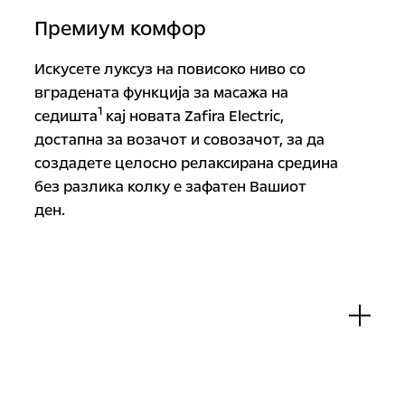
Премиум комфор
Искусете луксуз на повисоко ниво со
вградената функција за масажа на
1
седишта
кај новата Zafira Electric,
достапна за возачот и совозачот, за да
создадете целосно релаксирана средина
без разлика колку е зафатен Вашиот
ден.