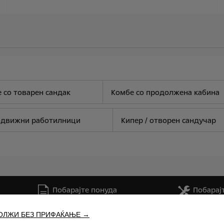
 со товарен сандак
Комбе со продолжена кабина
движни работилници
Кипер / отворен сандучар
Побарајте понуда
Побарај
ОЛЖИ БЕЗ ПРИФАЌАЊЕ →