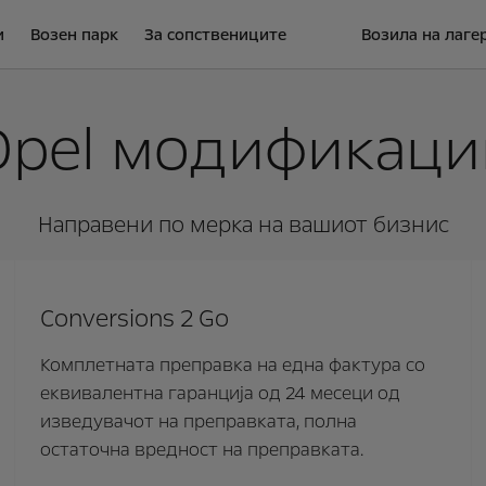
и
Возен парк
За сопствениците
Возила на лаге
Opel модификаци
Направени по мерка на вашиот бизнис
Conversions 2 Go
Комплетната преправка на една фактура со
еквивалентна гаранција од 24 месеци од
изведувачот на преправката, полна
остаточна вредност на преправката.