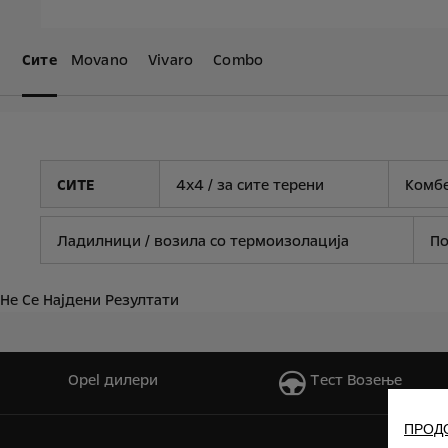
Сите
Movano
Vivaro
Combo
СИТЕ
4x4 / за сите терени
Комбе
Ладилници / возила со термоизолација
По
Не Се Најдени Резултати
Opel дилери
Tест Bозење
ПРОД