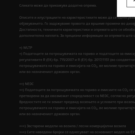
Сликата може да прикажува додатна опрема.
Описите и илустрациите на карактеристиките може да се однесува
објавувањето. Го задржуваме правото да вршиме промени во дизај
Достапноста, техничките карактеристики и опремата што се обезб
дополнителна наплата. За прецизни информации за опремата што се
+) WLTP
+) Податоците за потрошувачката на гориво и податоците за емисиј
регулативите R (EК) бр. 715/2007 и R (ЕУ) бр. 2017/1151 (во соодв
потрошувачката на гориво и емисијата на CO
, ве молиме прочитајт
2
или во назначениот државен орган.
++) NEDC
++) Податоците за потрошувачката на гориво и емисиите на CO
се 
2
претворени за да овозможат споредливост со NEDC, согласно регулативи
Вредностите не ги земаат предвид возењето и условите при возењ
потрошувачката на гориво и емисијата на CO
, ве молиме прочитајт
2
или во назначениот државен орган.
+++) Застарени модели на возила / лесни комерцијални возила
+++) Сите наведени бројки се однесуваат на основниот модел на Е