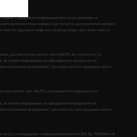
испорака. Содржаните информации беа точни за време на
раната дополнителна опрема е достапна со дополнителна наплата.
и само во одредени земји или може да бидат достапни само со
ила, усогласена низ целиот свет (WLTP), во согласност со
ење. За повеќе информации за официјалните вредности на
овите патнички автомобили“, достапно во сите продажни места
на низ целиот свет (WLTP), а релевантните вредности се
е. За повеќе информации за официјалните вредности на
овите патнички автомобили“, достапно во сите продажни места
а на СО
се утврдуваат според регулативите R (ЕК) бр. 715/2007 и R
2