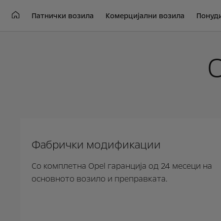
Патнички возила
Комерцијални возила
Понуд
Фабрички модификации
Со комплетна Opel гаранција од 24 месеци на
основното возило и преправката.