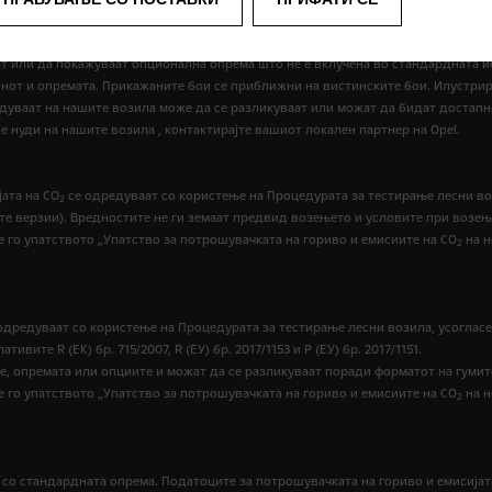
ат или да покажуваат опционална опрема што не е вклучена во стандардната 
нот и опремата. Прикажаните бои се приближни на вистинските бои. Илустри
едуваат на нашите возила може да се разликуваат или можат да бидат достапн
 нуди на нашите возила , контактирајте вашиот локален партнер на Opel.
ата на CO
се одредуваат со користење на Процедурата за тестирање лесни воз
2
етните верзии). Вредностите не ги земаат предвид возењето и условите при воз
е го упатството „Упатство за потрошувачката на гориво и емисиите на CO
на н
2
одредуваат со користење на Процедурата за тестирање лесни возила, усогласе
те R (EК) бр. 715/2007, R (ЕУ) бр. 2017/1153 и Р (ЕУ) бр. 2017/1151.
е, опремата или опциите и можат да се разликуваат поради форматот на гумит
е го упатството „Упатство за потрошувачката на гориво и емисиите на CO
на н
2
У со стандардната опрема. Податоците за потрошувачката на гориво и емисијат