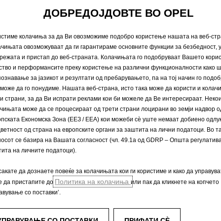
ијални возила
Повеќе за Opel
ДОБРЕДОЈДОВТЕ ВО OPEL
озила
Opel Connect
стиме колачиња за да Ви овозможиме подобро користење нашата на веб-стр
Инфозабава
чињата овозможуваат да ги гарантираме основните функции за безбедност,
Concept cars
режата и пристап до веб-страната. Колачињата го подобруваат Вашето кори
Opel класици
ство и перформансите преку користење на различни функционалности како ш
Opel lifestyle shop
ознавање за јазикот и резултати од пребарувањето, па на тој начин го подо
Едноставно електрична
може да го понудиме. Нашата веб-страна, исто така може да користи и колач
Opel Experimental
и страни, за да Ви испрати реклами кои би можеле да Ве интересираат. Неко
чињата може да се процесираат од трети страни лоцирани во земји надвор о
пската Економска Зона (ЕЕЗ / EEA) кои можеби сѐ уште немаат добиено одлу
ветност од страна на европските органи за заштита на лични податоци. Во та
осот се базира на Вашата согласност (чл. 49.1а од GDRP – Општа регулатива
ита на личните податоци).
сакате да дознаете повеќе за колачињата кои ги користиме и како да управува
 и авторски права
Приватноста
Нови податоци за потрошувачк
Политика на колачиња
е да пристапите до
или пак да кликнете на копчето
Технички информации
Согласност за колачиња
авување со поставки’.
УПРАВУВАЊЕ СО ПОСТАВКИ
ПРИФАТИ СÈ