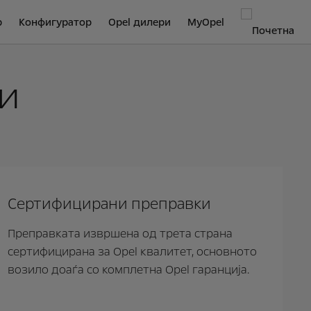
р
Конфигуратор
Opel дилери
MyOpel
и
Сертифицирани преправки
Преправката извршена од трета страна
сертифицирана за Opel квалитет, основното
возило доаѓа со комплетна Opel гаранција.