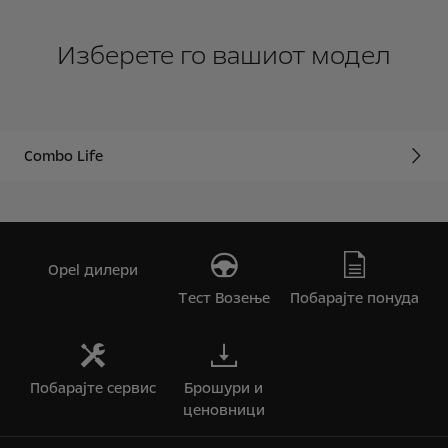
Изберете го вашиот модел
Combo Life
Opel дилери
Tест Bозење
Побарајте понуда
Побарајте сервис
Брошури и
ценовници