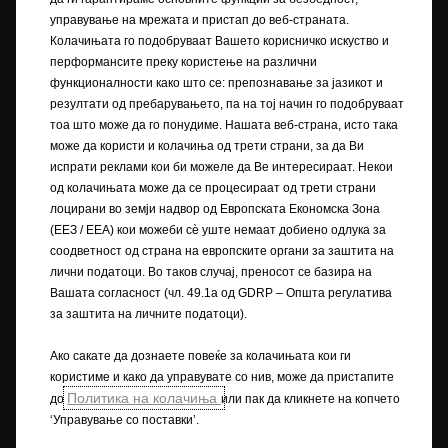
вистинските бои. Илустрираната дополнителна опрема е достапна
управување на мрежата и пристап до веб-страната.
со дополнителна наплата. Достапноста, техничките карактеристики
Колачињата го подобруваат Вашето корисничко искуство и
и опремата што се обезбедуваат на нашите возила може да се
перформансите преку користење на различни
разликуваат или можат да бидат достапни само во одредени земји
функционалности како што се: препознавање за јазикот и
или може да бидат достапни само со дополнителна наплата. За
резултати од пребарувањето, па на тој начин го подобруваат
прецизни информации за опремата што се нуди на нашите возила ,
тоа што може да го понудиме. Нашата веб-страна, исто така
контактирајте вашиот локален партнер на Opel.
може да користи и колачиња од трети страни, за да Ви
испрати реклами кои би можеле да Ве интересираат. Некои
+) WLTP
од колачињата може да се процесираат од трети страни
+) Податоците за потрошувачката на гориво и податоците за
лоцирани во земји надвор од Европската Економска Зона
емисијата на CO
се одредуваат со користење на Процедурата за
2
(ЕЕЗ / EEA) кои можеби сѐ уште немаат добиено одлука за
тестирање лесни возила, усогласена низ целиот свет (WLTP), во
соодветност од страна на европските органи за заштита на
согласност со регулативите R (EК) бр. 715/2007 и R (ЕУ) бр. 2017/1151
лични податоци. Во таков случај, преносот се базира на
(во соодветните верзии). Вредностите не ги земаат предвид
Вашата согласност (чл. 49.1а од GDRP – Општа регулатива
возењето и условите при возење. За повеќе информации за
за заштита на личните податоци).
официјалните вредности на потрошувачката на гориво и емисијата
на CO
, ве молиме прочитајте го упатството „Упатство за
2
Ако сакате да дознаете повеќе за колачињата кои ги
потрошувачката на гориво и емисиите на CO
на новите патнички
2
автомобили“, достапно во сите продажни места или во назначениот
користиме и како да управувате со нив, може да пристапите
државен орган.
Политика на колачиња
до
или пак да кликнете на копчето
‘Управување со поставки’.
++) NEDC