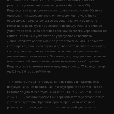
поставените опции можат да придонесат за малку повисоки
резултати од наведената потрошувачка и бројките за CO
.
2
Податоците за потрошувачката на гориво и емисиите на CO
не се
2
однесуваат на одредено возило и не се дел од понуда. Тие се
обезбедуваат само со цел да се споредат различни возила, но
можат да се разликуваат од реалната потрошувачка на гориво во
условите за возење во реалниот свет, кои во голема мера зависат од
стилот на возење и условите при управување со возилото.
Дополнителната опрема може да ја зголеми тежината на возилото
кога е празно, а во некои случаи и дозволената носивост на оските,
како и дозволената вкупна тежина на возилото и да ги намали
дозволените влечни тежини. Ова може да доведе до намалување на
максималната брзина и зголемување на времето за забрзување.
Податоците за возењето земаат предвид возач од 75 kg плус товар
3
од 125 kg. 2 H гас во m
/100 km.
++++) Податоциte за потрошувачката на гориво и податоците за
издувување CO
се прелиминарни и се утврдени во согласност со
2
методологијата за испитување WLTP (R (EК) бр. 715/2007, R (ЕУ) бр.
2017/1151). Типот одобрување EG и сертификатот за усогласеност сѐ
уште не се достапни. Прелиминарните вредности може да се
разликуваат од официјалните податоци за одобрување на тип.