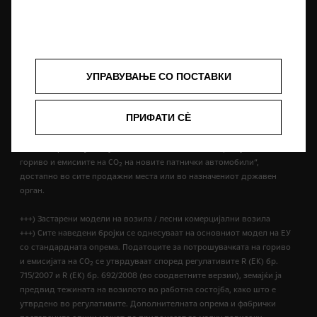
++) Податоците за потрошувачката на гориво и емисиите на CO
се
2
одредуваат со користење на Процедурата за тестирање лесни
возила, усогласена низ целиот свет (WLTP), а релевантните
вредности се претворени за да овозможат споредливост со NEDC,
согласно регулативите R (EК) бр. 715/2007, R (ЕУ) бр. 2017/1153 и Р (ЕУ)
УПРАВУВАЊЕ СО ПОСТАВКИ
бр. 2017/1151.
Вредностите не ги земаат предвид возењето и условите при
возење, опремата или опциите и можат да се разликуваат поради
ПРИФАТИ СÈ
форматот на гумите. За повеќе информации за официјалните
вредности на потрошувачката на гориво и емисијата на CO
, ве
2
молиме прочитајте го упатството „Упатство за потрошувачката на
гориво и емисиите на CO
на новите патнички автомобили“,
2
достапно во сите продажни места или во назначениот државен
орган.
+++) Застарени модели на возила / лесни комерцијални возила
+++) Сите наведени бројки се однесуваат на основниот модел на ЕУ
со стандардната опрема. Податоците за потрошувачката на гориво
и емисијата на СО
се утврдуваат според регулативите R (ЕК) бр.
2
715/2007 и R (ЕК) бр. 692/2008 (во соодветните верзии), земајќи ја
предвид тежината на возилото во работна состојба, како што е
утврдено во регулативите. Дополнителната опрема и фабрички