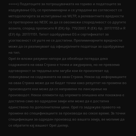
+++++) Податоците за потрошувачката на гориво и податоците за
издувување CO
се прелиминарни и се утврдени во согласност со
2
методологијата за испитување на WLTP, а релевантните вредности
се претворени во NEDC за да се овозможи споредливост со другите
возила, според прописите R (EК) бр. 715/2007, R (ЕК) бр. 2017/1153 и R
(ЕУ) бр. 2017/1151. Типот одобрување EG и сертификатот за
усогласеност сѐ уште не се достапни. Прелиминарните вредности
може да се разликуваат од официјалните податоци за одобрување
на тип.
Opel ќе вложи разумни напори да обезбеди потврда дека
содржината на оваа Страна е точна и ажурирана, но не превзема
одговорност за тврдења или загуби кои ќе произлезат од
повикување на содржината на оваа Страна. Некои од информациите
на оваа Страна може да не бидат точни како резултат на промени во
производите кои може да се направени по лансирање на
производот. Некои елементи од опремата опишана или покажана е
достапна само во одредени замји или може да е достапна
единствено по дополнителни цени. Opel го задржува правото на
промени во спецификациите за производи во секое време. За точни
спецификации за одреден производ во вашата земја, ве молиме да
се обратите кај вашиот Opel дилер.