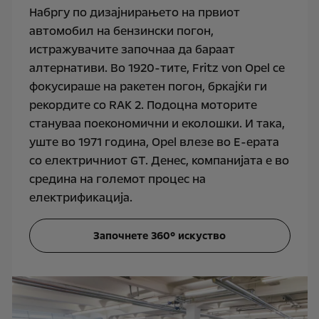
Набргу по дизајнирањето на првиот
автомобил на бензински погон,
истражувачите започнаа да бараат
алтернативи. Во 1920-тите, Fritz von Opel се
фокусираше на ракетен погон, бркајќи ги
рекордите со RАК 2. Подоцна моторите
стануваа поекономични и еколошки. И така,
уште во 1971 година, Opel влезе во Е-ерата
со електричниот GT. Денес, компанијата е во
средина на големот процес на
електрификација.
Започнете 360° искуство