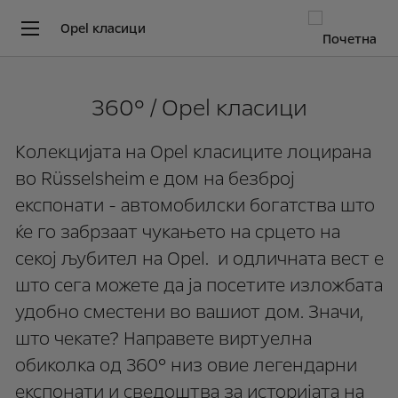
Opel класици
360° / Opel класици
Колекцијата на Opel класиците лоцирана
во Rüsselsheim е дом на безброј
експонати - автомобилски богатства што
ќе го забрзаат чукањето на срцето на
секој љубител на Opel. и одличната вест е
што сега можете да ја посетите изложбата
удобно сместени во вашиот дом. Значи,
што чекате? Направете виртуелна
обиколка од 360° низ овие легендарни
експонати и сведоштва за историјата на