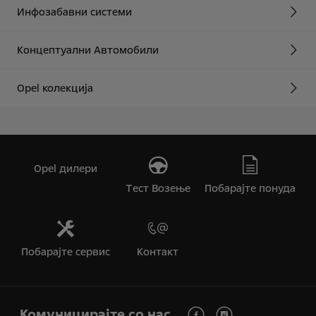
Инфозабавни системи
Концептуални Автомобили
Opel колекција
Opel дилери
Tест Bозење
Побарајте понуда
Побарајте сервис
Контакт
Комуницирајте со нас