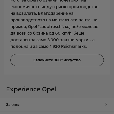
Ford, за Оpel го означи почетокот на
економичното индустриско производство
на возилата. Благодарение на
производството на монтажната лента, на
пример, Opel "Laubfrosch", кој веќе можеше
да вози со брзина од 60 km/h, беше
достапен за само 3.900 златни марки - а
подоцна и за само 1.930 Reichsmarks.
Започнете 360° искуство
Experience Opel
За опел