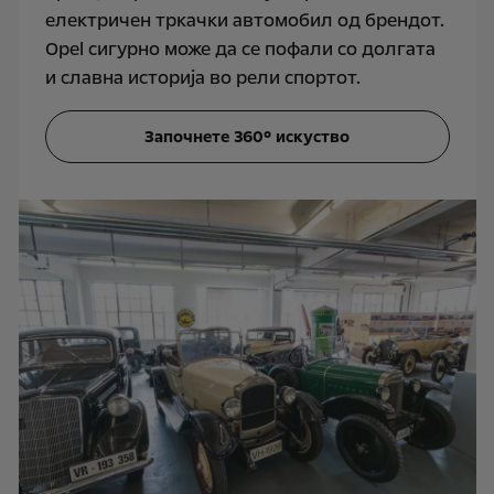
електричен тркачки автомобил од брендот.
Opel сигурно може да се пофали со долгата
и славна историја во рели спортот.
Започнете 360° искуство