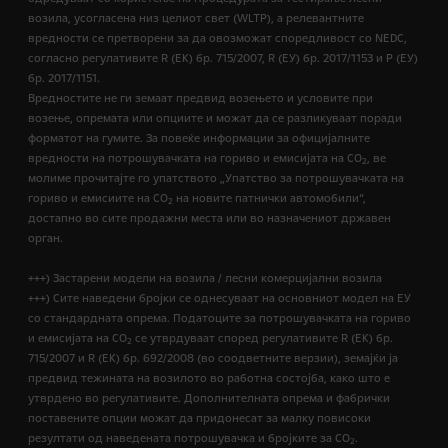
возила, усогласена низ целиот свет (WLTP), а релевантните
вредности се претворени за да овозможат споредливост со NEDC,
согласно регулативите R (EК) бр. 715/2007, R (ЕУ) бр. 2017/1153 и Р (ЕУ)
бр. 2017/1151.
Вредностите не ги земаат предвид возењето и условите при
возење, опремата или опциите и можат да се разликуваат поради
форматот на гумите. За повеќе информации за официјалните
вредности на потрошувачката на гориво и емисијата на CO
, ве
2
молиме прочитајте го упатството „Упатство за потрошувачката на
гориво и емисиите на CO
на новите патнички автомобили“,
2
достапно во сите продажни места или во назначениот државен
орган.
+++) Застарени модели на возила / лесни комерцијални возила
+++) Сите наведени бројки се однесуваат на основниот модел на ЕУ
со стандардната опрема. Податоците за потрошувачката на гориво
и емисијата на СО
се утврдуваат според регулативите R (ЕК) бр.
2
715/2007 и R (ЕК) бр. 692/2008 (во соодветните верзии), земајќи ја
предвид тежината на возилото во работна состојба, како што е
утврдено во регулативите. Дополнителната опрема и фабрички
поставените опции можат да придонесат за малку повисоки
резултати од наведената потрошувачка и бројките за CO
.
2