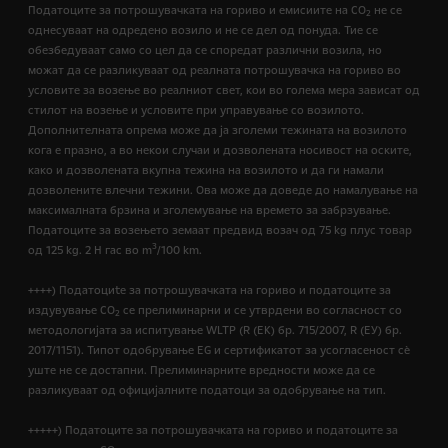
Податоците за потрошувачката на гориво и емисиите на CO
не се
2
однесуваат на одредено возило и не се дел од понуда. Тие се
обезбедуваат само со цел да се споредат различни возила, но
можат да се разликуваат од реалната потрошувачка на гориво во
условите за возење во реалниот свет, кои во голема мера зависат од
стилот на возење и условите при управување со возилото.
Дополнителната опрема може да ја зголеми тежината на возилото
кога е празно, а во некои случаи и дозволената носивост на оските,
како и дозволената вкупна тежина на возилото и да ги намали
дозволените влечни тежини. Ова може да доведе до намалување на
максималната брзина и зголемување на времето за забрзување.
Податоците за возењето земаат предвид возач од 75 kg плус товар
3
од 125 kg. 2 H гас во m
/100 km.
++++) Податоциte за потрошувачката на гориво и податоците за
издувување CO
се прелиминарни и се утврдени во согласност со
2
методологијата за испитување WLTP (R (EК) бр. 715/2007, R (ЕУ) бр.
2017/1151). Типот одобрување EG и сертификатот за усогласеност сѐ
уште не се достапни. Прелиминарните вредности може да се
разликуваат од официјалните податоци за одобрување на тип.
+++++) Податоците за потрошувачката на гориво и податоците за