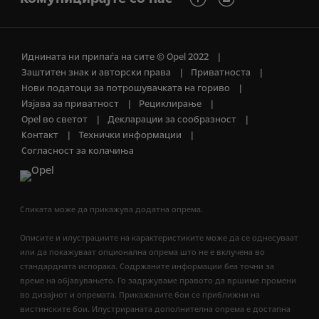
Иднината ни припаѓа на сите © Opel 2022
Заштитен знак и авторски права
Приватноста
Нови податоци за потрошувачката на гориво
Изјава за приватност
Рециклирање
Opel во светот
Декларации за сообразност
Контакт
Технички информации
Согласност за колачиња
Сликата може да прикажува додатна опрема.
Описите и илустрациите на карактеристиките може да се однесуваат
или да покажуваат опционална опрема што не е вклучена во
стандардната испорака. Содржаните информации беа точни за
време на објавувањето. Го задржуваме правото да вршиме промени
во дизајнот и опремата. Прикажаните бои се приближни на
вистинските бои. Илустрираната дополнителна опрема е достапна