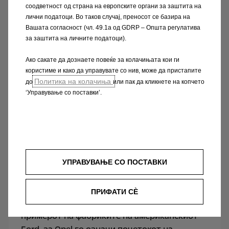
соодветност од страна на европските органи за заштита на
лични податоци. Во таков случај, преносот се базира на
Вашата согласност (чл. 49.1а од GDRP – Општа регулатива
за заштита на личните податоци).
Ако сакате да дознаете повеќе за колачињата кои ги
користиме и како да управувате со нив, може да пристапите
Политика на колачиња
до
или пак да кликнете на копчето
‘Управување со поставки’.
УПРАВУВАЊЕ СО ПОСТАВКИ
Мобилност за сите
ПРИФАТИ СÈ
Воведувањето на монтажната лената, по
примерот на фабриките на американскиот