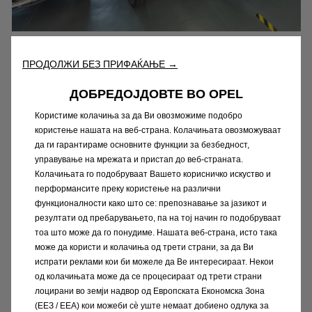
Луди двадесетти
ПРОДОЛЖИ БЕЗ ПРИФАЌАЊЕ →
1920-тите беа значајна пресвртница во
ДОБРЕДОЈДОВТЕ ВО OPEL
историјата на Opel со познатиот
Користиме колачиња за да Ви овозможиме подобро
„Laubfrosch“, или Tree Frog – Opel 4/12 КС и
користење нашата на веб-страна. Колачињата овозможуваат
неговиот наследник, Opel 4/16. Со својата
да ги гарантираме основните функции за безбедност,
управување на мрежата и пристап до веб-страната.
впечатлива светло зелена боја, браќата
Колачињата го подобруваат Вашето корисничко искуство и
Friedrich и Wilhelm Opel создадоа вистински
перформансите преку користење на различни
„автомобил за секого“. Технологијата
функционалности како што се: препознавање за јазикот и
Laubfrosch помогна да се создаде цела
резултати од пребарувањето, па на тој начин го подобруваат
фамилија возила во наредните години.
тоа што може да го понудиме. Нашата веб-страна, исто така
може да користи и колачиња од трети страни, за да Ви
испрати реклами кои би можеле да Ве интересираат. Некои
Започнете 360° искуство
од колачињата може да се процесираат од трети страни
лоцирани во земји надвор од Европската Економска Зона
(ЕЕЗ / EEA) кои можеби сѐ уште немаат добиено одлука за