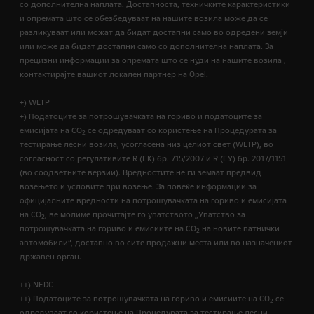
со дополнителна наплата. Достапноста, техничките карактеристики
и опремата што се обезбедуваат на нашите возила може да се
разликуваат или можат да бидат достапни само во одредени земји
или може да бидат достапни само со дополнителна наплата. За
прецизни информации за опремата што се нуди на нашите возила ,
контактирајте вашиот локален партнер на Opel.
+) WLTP
+) Податоците за потрошувачката на гориво и податоците за
емисијата на CO
се одредуваат со користење на Процедурата за
2
тестирање лесни возила, усогласена низ целиот свет (WLTP), во
согласност со регулативите R (EК) бр. 715/2007 и R (ЕУ) бр. 2017/1151
(во соодветните верзии). Вредностите не ги земаат предвид
возењето и условите при возење. За повеќе информации за
официјалните вредности на потрошувачката на гориво и емисијата
на CO
, ве молиме прочитајте го упатството „Упатство за
2
потрошувачката на гориво и емисиите на CO
на новите патнички
2
автомобили“, достапно во сите продажни места или во назначениот
државен орган.
++) NEDC
++) Податоците за потрошувачката на гориво и емисиите на CO
се
2
одредуваат со користење на Процедурата за тестирање лесни