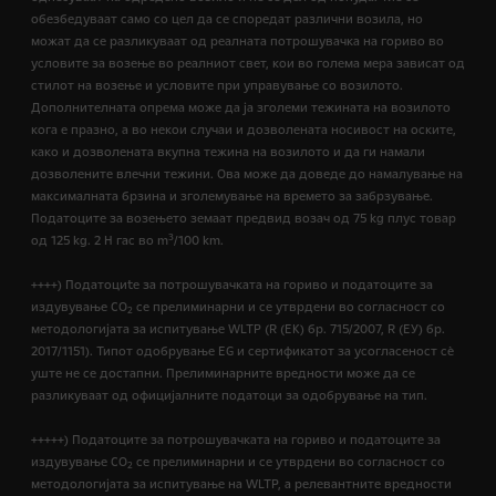
обезбедуваат само со цел да се споредат различни возила, но
можат да се разликуваат од реалната потрошувачка на гориво во
условите за возење во реалниот свет, кои во голема мера зависат од
стилот на возење и условите при управување со возилото.
Дополнителната опрема може да ја зголеми тежината на возилото
кога е празно, а во некои случаи и дозволената носивост на оските,
како и дозволената вкупна тежина на возилото и да ги намали
дозволените влечни тежини. Ова може да доведе до намалување на
максималната брзина и зголемување на времето за забрзување.
Податоците за возењето земаат предвид возач од 75 kg плус товар
3
од 125 kg. 2 H гас во m
/100 km.
++++) Податоциte за потрошувачката на гориво и податоците за
издувување CO
се прелиминарни и се утврдени во согласност со
2
методологијата за испитување WLTP (R (EК) бр. 715/2007, R (ЕУ) бр.
2017/1151). Типот одобрување EG и сертификатот за усогласеност сѐ
уште не се достапни. Прелиминарните вредности може да се
разликуваат од официјалните податоци за одобрување на тип.
+++++) Податоците за потрошувачката на гориво и податоците за
издувување CO
се прелиминарни и се утврдени во согласност со
2
методологијата за испитување на WLTP, а релевантните вредности