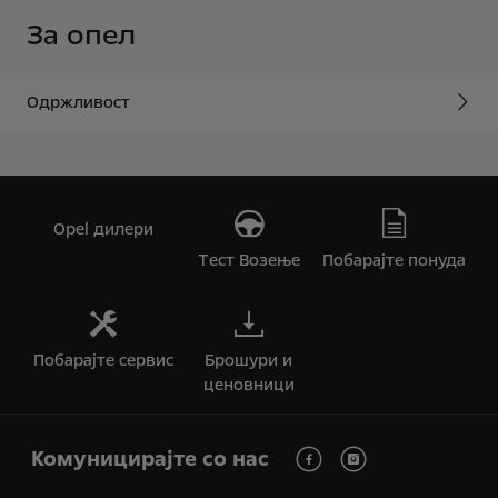
За опел
Одржливост
Opel дилери
Tест Bозење
Побарајте понуда
Побарајте сервис
Брошури и
ценовници
Комуницирајте со нас