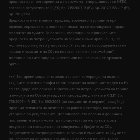
вредности се претворени за да овозможат споредливост со NEDC,
согласно регулативите R (EК) бр. 715/2007, R (ЕУ) бр. 2017/1153 и Р (ЕУ)
бр. 2017/1151.
Вредностите не ги земаат предвид возењето и условите при
возење, опремата или опциите и можат да се разликуваат поради
форматот на гумите. За повеќе информации за официјалните
вредности на потрошувачката на гориво и емисијата на CO
, ве
2
молиме прочитајте го упатството „Упатство за потрошувачката на
гориво и емисиите на CO
на новите патнички автомобили“,
2
достапно во сите продажни места или во назначениот државен
орган.
+++) Застарени модели на возила / лесни комерцијални возила
+++) Сите наведени бројки се однесуваат на основниот модел на ЕУ
со стандардната опрема. Податоците за потрошувачката на гориво
и емисијата на СО
се утврдуваат според регулативите R (ЕК) бр.
2
715/2007 и R (ЕК) бр. 692/2008 (во соодветните верзии), земајќи ја
предвид тежината на возилото во работна состојба, како што е
утврдено во регулативите. Дополнителната опрема и фабрички
поставените опции можат да придонесат за малку повисоки
резултати од наведената потрошувачка и бројките за CO
.
2
Податоците за потрошувачката на гориво и емисиите на CO
не се
2
однесуваат на одредено возило и не се дел од понуда. Тие се