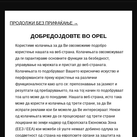
Иднината ни припаѓа на сите © Opel 2022
Заштитен знак и авторски права
Приватноста
ПРОДОЛЖИ БЕЗ ПРИФАЌАЊЕ →
Нови податоци за потрошувачката на гориво
Изјава за приватност
Рециклирање
ДОБРЕДОЈДОВТЕ ВО OPEL
Opel во светот
Декларации за сообразност
Користиме колачиња за да Ви овозможиме подобро
Контакт
Технички информации
користење нашата на веб-страна. Колачињата овозможуваат
Согласност за колачиња
да ги гарантираме основните функции за безбедност,
управување на мрежата и пристап до веб-страната.
Колачињата го подобруваат Вашето корисничко искуство и
перформансите преку користење на различни
Сликата може да прикажува додатна опрема.
функционалности како што се: препознавање за јазикот и
резултати од пребарувањето, па на тој начин го подобруваат
Описите и илустрациите на карактеристиките може да се однесуваат
тоа што може да го понудиме. Нашата веб-страна, исто така
или да покажуваат опционална опрема што не е вклучена во
може да користи и колачиња од трети страни, за да Ви
стандардната испорака. Содржаните информации беа точни за
испрати реклами кои би можеле да Ве интересираат. Некои
време на објавувањето. Го задржуваме правото да вршиме промени
од колачињата може да се процесираат од трети страни
во дизајнот и опремата. Прикажаните бои се приближни на
вистинските бои. Илустрираната дополнителна опрема е достапна
лоцирани во земји надвор од Европската Економска Зона
со дополнителна наплата. Достапноста, техничките карактеристики
(ЕЕЗ / EEA) кои можеби сѐ уште немаат добиено одлука за
и опремата што се обезбедуваат на нашите возила може да се
соодветност од страна на европските органи за заштита на