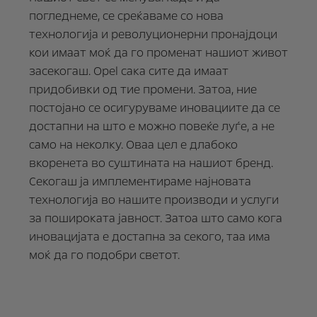
погледнеме, се среќаваме со нова
технологија и револуционерни пронајдоци
кои имаат моќ да го променат нашиот живот
засекогаш. Opel сака сите да имаат
придобивки од тие промени. Затоа, ние
постојано се осигуруваме иновациите да се
достапни на што е можно повеќе луѓе, а не
само на неколку. Оваа цел е длабоко
вкоренета во суштината на нашиот бренд.
Секогаш ја имплементираме најновата
технологија во нашите производи и услуги
за пошироката јавност. Затоа што само кога
иновацијата е достапна за секого, таа има
моќ да го подобри светот.