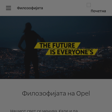
Филозофијата
Филозофијата на Opel
Нашиот свет се менува. Каде и да