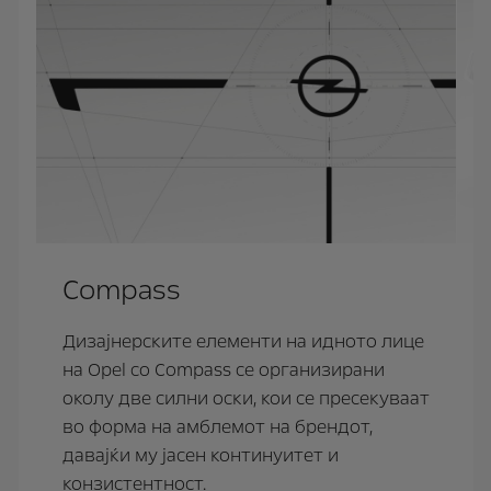
Compass
Дизајнерските елементи на идното лице
на Opel со Compass се организирани
околу две силни оски, кои се пресекуваат
во форма на амблемот на брендот,
давајќи му јасен континуитет и
конзистентност.