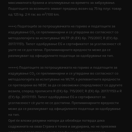
максималната брзина и зголемување на времето за забрзување.
Податоците за возењето земаат предвид возач од 75 kg плус товар
3
од 125 kg. 2 H гас во m
/100 km.
++++) Податоциte за потрошувачката на гориво и податоците за
издувување CO
се прелиминарни и се утврдени во согласност со
2
методологијата за испитување WLTP (R (EК) бр. 715/2007, R (ЕУ) бр.
2017/1151). Типот одобрување EG и сертификатот за усогласеност сѐ
уште не се достапни. Прелиминарните вредности може да се
разликуваат од официјалните податоци за одобрување на тип.
+++++) Податоците за потрошувачката на гориво и податоците за
издувување CO
се прелиминарни и се утврдени во согласност со
2
методологијата за испитување на WLTP, а релевантните вредности
се претворени во NEDC за да се овозможи споредливост со другите
возила, според прописите R (EК) бр. 715/2007, R (ЕК) бр. 2017/1153 и R
(ЕУ) бр. 2017/1151. Типот одобрување EG и сертификатот за
усогласеност сѐ уште не се достапни. Прелиминарните вредности
може да се разликуваат од официјалните податоци за одобрување
на тип.
Opel ќе вложи разумни напори да обезбеди потврда дека
содржината на оваа Страна е точна и ажурирана, но не превзема