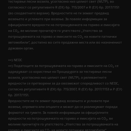
тестирање лесни возила, усогласена низ целиот свет (WLTP), во
согласност со регулативите R (EК) бр. 715/2007 и R (ЕУ) бр. 2017/1151
(во соодветните верзии). Вредностите не ги земаат предвид
возењето и условите при возење. За повеќе информации за
официјалните вредности на потрошувачката на гориво и емисијата
на CO
, ве молиме прочитајте го упатството „Упатство за
2
потрошувачката на гориво и емисиите на CO
на новите патнички
2
автомобили“, достапно во сите продажни места или во назначениот
државен орган.
++) NEDC
++) Податоците за потрошувачката на гориво и емисиите на CO
се
2
одредуваат со користење на Процедурата за тестирање лесни
возила, усогласена низ целиот свет (WLTP), а релевантните
вредности се претворени за да овозможат споредливост со NEDC,
согласно регулативите R (EК) бр. 715/2007, R (ЕУ) бр. 2017/1153 и Р (ЕУ)
бр. 2017/1151.
Вредностите не ги земаат предвид возењето и условите при
возење, опремата или опциите и можат да се разликуваат поради
форматот на гумите. За повеќе информации за официјалните
вредности на потрошувачката на гориво и емисијата на CO
, ве
2
молиме прочитајте го упатството „Упатство за потрошувачката на
гориво и емисиите на CO
на новите патнички автомобили“,