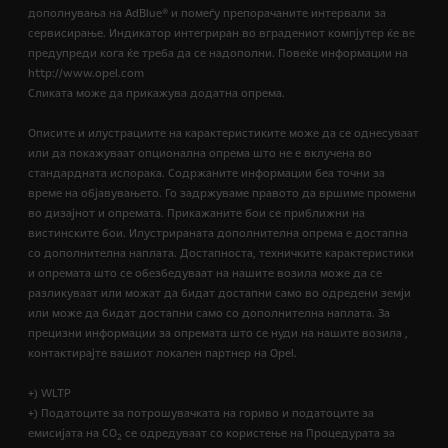
дополнувања на AdBlue® и помеѓу препорачаните интервали за
сервисирање. Индикатор интегриран во вградениот компјутер ќе ве
предупреди кога ќе треба да се надополни. Повеќе информации на
http://www.opel.com
Сликата може да прикажува додатна опрема.
Описите и илустрациите на карактеристиките може да се однесуваат
или да покажуваат опционална опрема што не е вклучена во
стандардната испорака. Содржаните информации беа точни за
време на објавувањето. Го задржуваме правото да вршиме промени
во дизајнот и опремата. Прикажаните бои се приближни на
вистинските бои. Илустрираната дополнителна опрема е достапна
со дополнителна наплата. Достапноста, техничките карактеристики
и опремата што се обезбедуваат на нашите возила може да се
разликуваат или можат да бидат достапни само во одредени земји
или може да бидат достапни само со дополнителна наплата. За
прецизни информации за опремата што се нуди на нашите возила ,
контактирајте вашиот локален партнер на Opel.
+) WLTP
+) Податоците за потрошувачката на гориво и податоците за
емисијата на CO
се одредуваат со користење на Процедурата за
2