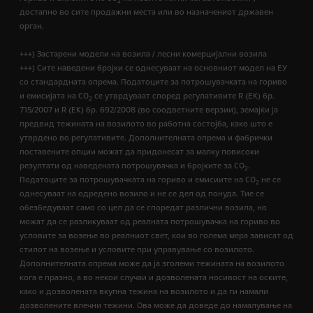
2
достапно во сите продажни места или во назначениот државен
орган.
+++) Застарени модели на возила / лесни комерцијални возила
+++) Сите наведени бројки се однесуваат на основниот модел на ЕУ
со стандардната опрема. Податоците за потрошувачката на гориво
и емисијата на СО
се утврдуваат според регулативите R (ЕК) бр.
2
715/2007 и R (ЕК) бр. 692/2008 (во соодветните верзии), земајќи ја
предвид тежината на возилото во работна состојба, како што е
утврдено во регулативите. Дополнителната опрема и фабрички
поставените опции можат да придонесат за малку повисоки
резултати од наведената потрошувачка и бројките за CO
.
2
Податоците за потрошувачката на гориво и емисиите на CO
не се
2
однесуваат на одредено возило и не се дел од понуда. Тие се
обезбедуваат само со цел да се споредат различни возила, но
можат да се разликуваат од реалната потрошувачка на гориво во
условите за возење во реалниот свет, кои во голема мера зависат од
стилот на возење и условите при управување со возилото.
Дополнителната опрема може да ја зголеми тежината на возилото
кога е празно, а во некои случаи и дозволената носивост на оските,
како и дозволената вкупна тежина на возилото и да ги намали
дозволените влечни тежини. Ова може да доведе до намалување на