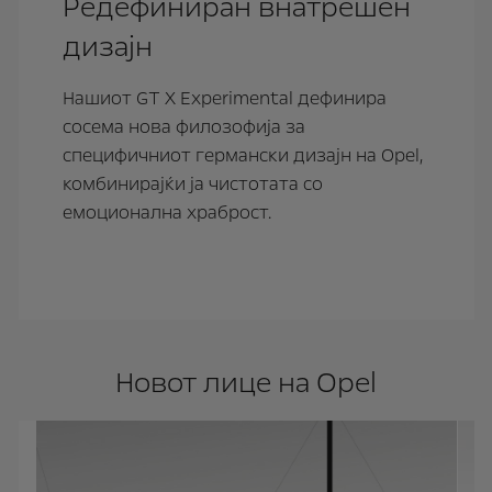
Редефиниран внатрешен
дизајн
Нашиот GT X Experimental дефинира
сосема нова филозофија за
специфичниот германски дизајн на Opel,
комбинирајќи ја чистотата со
емоционална храброст.
Новот лице на Opel