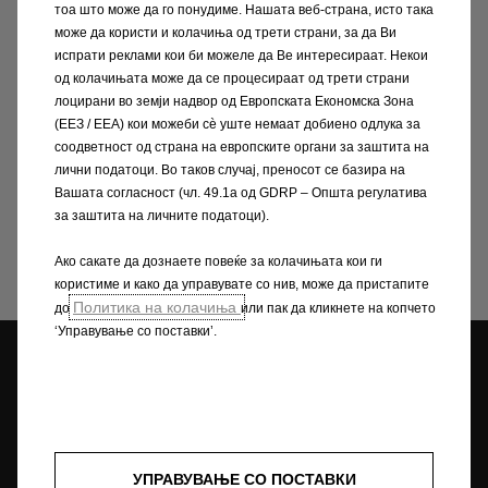
тоа што може да го понудиме. Нашата веб-страна, исто така
Дизајнот на Opel на Instagram
може да користи и колачиња од трети страни, за да Ви
испрати реклами кои би можеле да Ве интересираат. Некои
од колачињата може да се процесираат од трети страни
Сакате да дознаете повеќе за GT X
лоцирани во земји надвор од Европската Економска Зона
Experimental и да добиете увид во дизајнот
(ЕЕЗ / EEA) кои можеби сѐ уште немаат добиено одлука за
на Opel? Нашиот раководител на одделот за
соодветност од страна на европските органи за заштита на
лични податоци. Во таков случај, преносот се базира на
дизајн Марк Адамс е тука за вас.
Вашата согласност (чл. 49.1а од GDRP – Општа регулатива
за заштита на личните податоци).
Однеси ме на Instagram!
Ако сакате да дознаете повеќе за колачињата кои ги
користиме и како да управувате со нив, може да пристапите
Политика на колачиња
до
или пак да кликнете на копчето
‘Управување со поставки’.
Opel дилери
Tест Bозење
Побарајте понуда
УПРАВУВАЊЕ СО ПОСТАВКИ