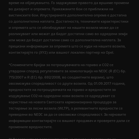
време на објавувањето. Го задржуваме правото да вршиме промени
во дизајнот и опремата. Прикажаните бои се приближни на
вистинските бои. Илустрираната дополнителна опрема е достапна
со дополнителна наплата. Достапноста, техничките карактеристики
и опремата што се обезбедуваат на нашите возила може да се
разликуваат или можат да бидат достапни само во одредени земји
или може да бидат достапни само со дополнителна наплата. За
прецизни информации за опремата што се нуди на нашите возила,
контактирајте го (XYZ) или вашиот локален партнер на Opel.
*Споменатите бројки за потрошувачката на гориво и CO2 се
утврдени според регулативите за хомологација на NEDC (R (EC) бр.
715/2007 и R (EC) бр. 692/2008, во соодветните верзии), што
овозможува споредливост со други возила. Од 01.09.2017 година,
вредностите на потрошувачката на гориво и вредностите за
издувување CO2 на одредени нови возила се одредуваат со
користење на новата Светската хармонизирана процедура за
тестирање за лесни возила (WLTP), а релевантните вредности се
преведени во NEDC за да се овозможи споредливост. За најновите
информации контактирајте со вашиот продавач и проверете дали се
промениле вредностите.