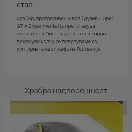
став
Храбар, прогресивен и возбудлив - Opel
GT X Experimental ја претставува
визијата на Opel за иднината и гордо
покажува колку се поврзуваме со
културната еволуција на Германија.
Храбра надворешност