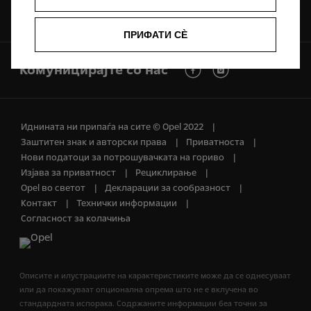
Побарајте сервис
Брошури и
ценовници
ПРИФАТИ СÈ
Комуницирајте со нас
Иднината ни припаѓа на сите © Opel 2022
Заштитен знак и авторски права
Приватноста
Нови податоци за потрошувачката на гориво
Изјава за приватност
Рециклирање
Opel во светот
Декларации за сообразност
Контакт
Технички информации
Согласност за колачиња
Описите и илустрациите на карактеристиките може да се однесуваат
или да покажуваат опционална опрема што не е вклучена во
стандардната испорака. Содржаните информации беа точни за