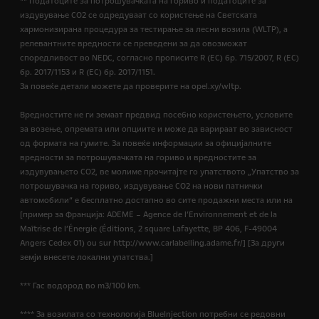
** Податоците за потрошувачката на гориво и податоците за
издувување CO2 се одредуваат со користење на Светската
хармонизирана процедура за тестирање за лесни возила (WLTP), а
релевантните вредности се преведени за да овозможат
споредливост во NEDC, согласно прописите R (EC) бр. 715/2007, R (EC)
бр. 2017/1153 и R (EC) бр. 2017/1151.
За повеќе детали можете да проверите на opel.xy/wltp.
Вредностите не ги земаат предвид посебно користењето, условите
за возење, опремата или опциите и може да варираат во зависност
од формата на гумите. За повеќе информации за официјалните
вредности за потрошувачката на гориво и вредностите за
издувувањето CO2, ве молиме прочитајте го упатството „Упатство за
потрошувачка на гориво, издувување CO2 на нови патнички
автомобили“ е бесплатно достапно во сите продажни места или на
[пример за Франција: ADEME – Agence de l’Environnement et de la
Maîtrise de l’Énergie (Éditions, 2 square Lafayette, BP 406, F-49004
Angers Cedex 01) ou sur http://www.carlabelling.adame.fr/] [За други
земји внесете локални упатства.]
*** Гас водород во m3/100 km.
**** За возилата со технологија BlueInjection потребни се редовни