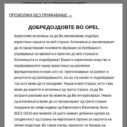
симболични,
не
се
обврзувачки
и
имаат
информативен
карактер,
поради
што
увозникот
и
овластените
дилери
на
Opel
не
сносат
ПРОДОЛЖИ БЕЗ ПРИФАЌАЊЕ →
одговорност.
ДОБРЕДОЈДОВТЕ ВО OPEL
Цената
прикажана
во
Евра
служи
само
за
ориентирен
приказ,
истата
ќе
биде
изразена
во
Користиме колачиња за да Ви овозможиме подобро
денарска
противвредност
во
сите
официјални
користење нашата на веб-страна. Колачињата овозможуваат
документи.
Сите
вредности
вклучуваат
ДДВ.
да ги гарантираме основните функции за безбедност,
Во
врска
со
подетални
информации
и
потврда
на
управување на мрежата и пристап до веб-страната.
цената,
препорачуваме
да
стапите
во
контакт
со
Колачињата го подобруваат Вашето корисничко искуство и
овластен
дилер
или
со
увозникот,
каде
ќе
бидете
перформансите преку користење на различни
соодветно
услужени
и
сите
Ваши
прашања
ќе
функционалности како што се: препознавање за јазикот и
бидат
одговорени
од
страна
на
нашите
продажни
резултати од пребарувањето, па на тој начин го подобруваат
советници.
тоа што може да го понудиме. Нашата веб-страна, исто така
Сите
изнесени
податоци
за
потрошувачка
на
може да користи и колачиња од трети страни, за да Ви
гориво,
емисија
на
CО2,
фотографии,
опрема,
цени
испрати реклами кои би можеле да Ве интересираат. Некои
и
тн,...
имаат
само
информативен
карактер.
За
од колачињата може да се процесираат од трети страни
повеќе
информации
или
за
потврда
на
веќе
лоцирани во земји надвор од Европската Економска Зона
добиените
податоци,
контактирајте
со
(ЕЕЗ / EEA) кои можеби сѐ уште немаат добиено одлука за
најблискиот
дилер
или
со
увозникот.
соодветност од страна на европските органи за заштита на
Вашата
конфигурација,
електронски
можете
да
ја
лични податоци. Во таков случај, преносот се базира на