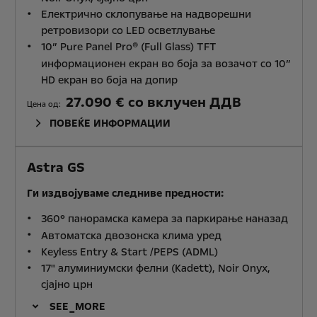
Електрично склопување на надворешни
ретровизори со LED осветлување
10” Pure Panel Pro® (Full Glass) TFT
информационен екран во боја за возачот со 10”
HD екран во боја на допир
27.090 € со вклучен ДДВ
Цена од:
ПОВЕЌЕ ИНФОРМАЦИИ
Astra GS
Ги издвојуваме следниве предности:
360° панорамска камера за паркирање наназад
Автоматска двозонска клима уред
Keyless Entry & Start /PEPS (ADML)
17" алуминиумски фелни (Kadett), Noir Onyx,
сјајно црн
SEE_MORE