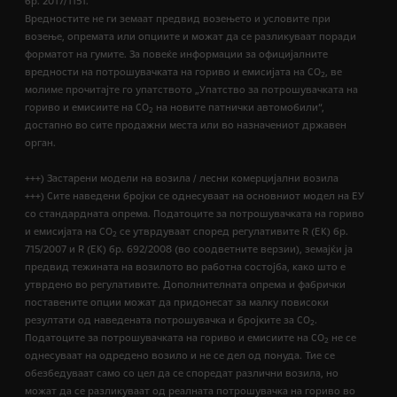
бр. 2017/1151.
Вредностите не ги земаат предвид возењето и условите при
возење, опремата или опциите и можат да се разликуваат поради
форматот на гумите. За повеќе информации за официјалните
вредности на потрошувачката на гориво и емисијата на CO
, ве
2
молиме прочитајте го упатството „Упатство за потрошувачката на
гориво и емисиите на CO
на новите патнички автомобили“,
2
достапно во сите продажни места или во назначениот државен
орган.
+++) Застарени модели на возила / лесни комерцијални возила
+++) Сите наведени бројки се однесуваат на основниот модел на ЕУ
со стандардната опрема. Податоците за потрошувачката на гориво
и емисијата на СО
се утврдуваат според регулативите R (ЕК) бр.
2
715/2007 и R (ЕК) бр. 692/2008 (во соодветните верзии), земајќи ја
предвид тежината на возилото во работна состојба, како што е
утврдено во регулативите. Дополнителната опрема и фабрички
поставените опции можат да придонесат за малку повисоки
резултати од наведената потрошувачка и бројките за CO
.
2
Податоците за потрошувачката на гориво и емисиите на CO
не се
2
однесуваат на одредено возило и не се дел од понуда. Тие се
обезбедуваат само со цел да се споредат различни возила, но
можат да се разликуваат од реалната потрошувачка на гориво во