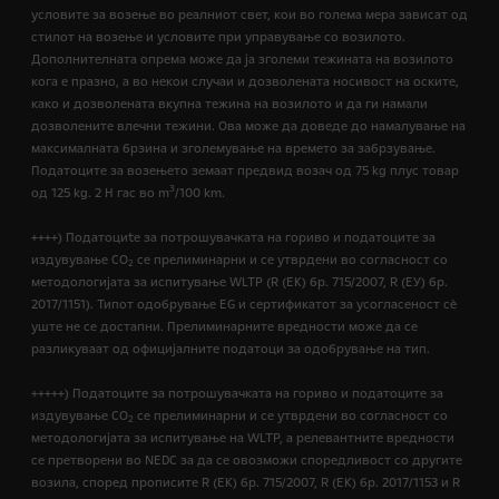
условите за возење во реалниот свет, кои во голема мера зависат од
стилот на возење и условите при управување со возилото.
Дополнителната опрема може да ја зголеми тежината на возилото
кога е празно, а во некои случаи и дозволената носивост на оските,
како и дозволената вкупна тежина на возилото и да ги намали
дозволените влечни тежини. Ова може да доведе до намалување на
максималната брзина и зголемување на времето за забрзување.
Податоците за возењето земаат предвид возач од 75 kg плус товар
3
од 125 kg. 2 H гас во m
/100 km.
++++) Податоциte за потрошувачката на гориво и податоците за
издувување CO
се прелиминарни и се утврдени во согласност со
2
методологијата за испитување WLTP (R (EК) бр. 715/2007, R (ЕУ) бр.
2017/1151). Типот одобрување EG и сертификатот за усогласеност сѐ
уште не се достапни. Прелиминарните вредности може да се
разликуваат од официјалните податоци за одобрување на тип.
+++++) Податоците за потрошувачката на гориво и податоците за
издувување CO
се прелиминарни и се утврдени во согласност со
2
методологијата за испитување на WLTP, а релевантните вредности
се претворени во NEDC за да се овозможи споредливост со другите
возила, според прописите R (EК) бр. 715/2007, R (ЕК) бр. 2017/1153 и R