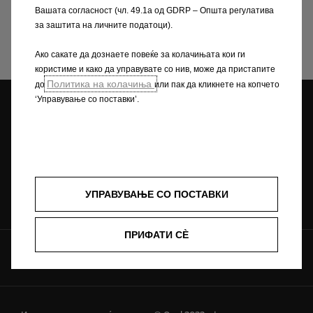
проследите
до
најблискиот
дилер
или
увозникот,
Вашата согласност (чл. 49.1а од GDRP – Општа регулатива
по
што
ќе
бидете
контактирани
од
страна
на
за заштита на личните податоци).
продажен
советник.
Ако сакате да дознаете повеќе за колачињата кои ги
користиме и како да управувате со нив, може да пристапите
Политика на колачиња
до
или пак да кликнете на копчето
‘Управување со поставки’.
Opel дилери
Tест Bозење
Побарајте понуда
Побарајте сервис
Брошури и
УПРАВУВАЊЕ СО ПОСТАВКИ
ценовници
ПРИФАТИ СÈ
Комуницирајте со нас