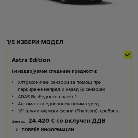
1
/
5 ИЗБЕРИ МОДЕЛ
Astra Edition
Ги издвојуваме следниве предности:
Ултрасонични сензори за помош при
паркирање напред и назад (8 сензори)
ADAS Безбедносен пакет 1
Автоматска еднозонска клима уред
16" алуминиумски фелни (Phantom), сребрен
24.420 € со вклучен ДДВ
Цена од:
ПОВЕЌЕ ИНФОРМАЦИИ