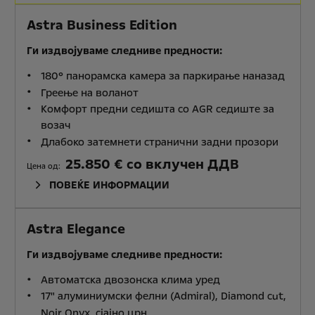
Astra Business Edition
Ги издвојуваме следниве предности:
180° панорамска камера за паркирање наназад
Греење на воланот
Комфорт предни седишта со AGR седиште за
возач
Длабоко затемнети странични задни прозори
25.850 € со вклучен ДДВ
Цена од:
ПОВЕЌЕ ИНФОРМАЦИИ
Astra Elegance
Ги издвојуваме следниве предности:
Автоматска двозонска клима уред
17" алуминиумски фелни (Admiral), Diamond cut,
Noir Onyx, сјајно црн