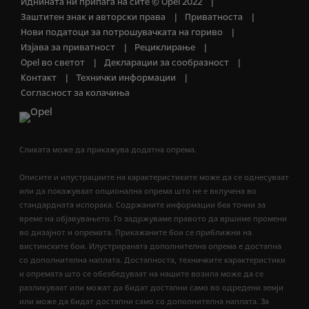
Иднината ни припаѓа на сите © Opel 2022
Заштитен знак и авторски права
Приватноста
Нови податоци за потрошувачката на гориво
Изјава за приватност
Рециклирање
Opel во светот
Декларации за сообразност
Контакт
Технички информации
Согласност за колачиња
Сликата може да прикажува додатна опрема.
Описите и илустрациите на карактеристиките може да се однесуваат
или да покажуваат опционална опрема што не е вклучена во
стандардната испорака. Содржаните информации беа точни за
време на објавувањето. Го задржуваме правото да вршиме промени
во дизајнот и опремата. Прикажаните бои се приближни на
вистинските бои. Илустрираната дополнителна опрема е достапна
со дополнителна наплата. Достапноста, техничките карактеристики
и опремата што се обезбедуваат на нашите возила може да се
разликуваат или можат да бидат достапни само во одредени земји
или може да бидат достапни само со дополнителна наплата. За