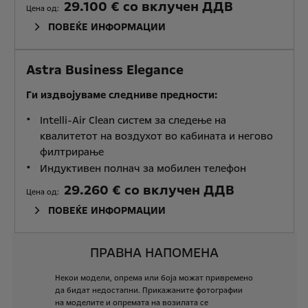
29.100 € со вклучен ДДВ
Цена од:
ПОВЕЌЕ ИНФОРМАЦИИ
Astra Business Elegance
Ги издвојуваме следниве предности:
Intelli-Air Clean систем за следење на
квалитетот на воздухот во кабината и негово
филтрирање
Индуктивен полнач за мобилен телефон
29.260 € со вклучен ДДВ
Цена од:
ПОВЕЌЕ ИНФОРМАЦИИ
ПРАВНА НАПОМЕНА
Некои
модели,
опрема
или
боја
можат
привремено
да
бидат
недостапни.
Прикажаните
фотографии
на
моделите
и
опремата
на
возилата
се