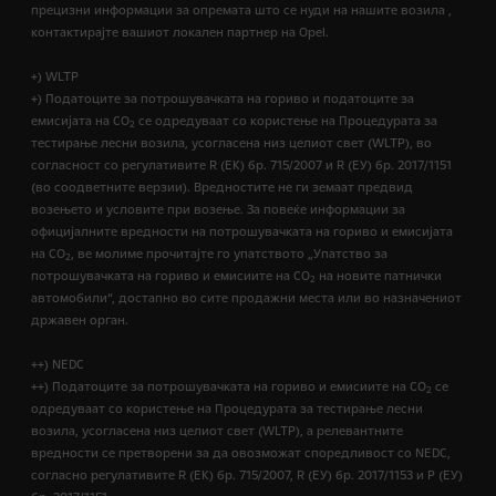
прецизни информации за опремата што се нуди на нашите возила ,
контактирајте вашиот локален партнер на Opel.
+) WLTP
+) Податоците за потрошувачката на гориво и податоците за
емисијата на CO
се одредуваат со користење на Процедурата за
2
тестирање лесни возила, усогласена низ целиот свет (WLTP), во
согласност со регулативите R (EК) бр. 715/2007 и R (ЕУ) бр. 2017/1151
(во соодветните верзии). Вредностите не ги земаат предвид
возењето и условите при возење. За повеќе информации за
официјалните вредности на потрошувачката на гориво и емисијата
на CO
, ве молиме прочитајте го упатството „Упатство за
2
потрошувачката на гориво и емисиите на CO
на новите патнички
2
автомобили“, достапно во сите продажни места или во назначениот
државен орган.
++) NEDC
++) Податоците за потрошувачката на гориво и емисиите на CO
се
2
одредуваат со користење на Процедурата за тестирање лесни
возила, усогласена низ целиот свет (WLTP), а релевантните
вредности се претворени за да овозможат споредливост со NEDC,
согласно регулативите R (EК) бр. 715/2007, R (ЕУ) бр. 2017/1153 и Р (ЕУ)