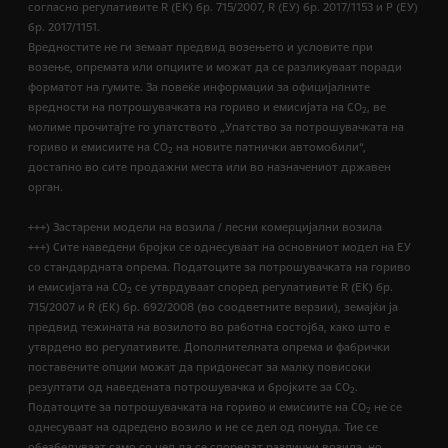
согласно регулативите R (EК) бр. 715/2007, R (ЕУ) бр. 2017/1153 и Р (ЕУ)
бр. 2017/1151.
Вредностите не ги земаат предвид возењето и условите при
возење, опремата или опциите и можат да се разликуваат поради
форматот на гумите. За повеќе информации за официјалните
вредности на потрошувачката на гориво и емисијата на CO
, ве
2
молиме прочитајте го упатството „Упатство за потрошувачката на
гориво и емисиите на CO
на новите патнички автомобили“,
2
достапно во сите продажни места или во назначениот државен
орган.
+++) Застарени модели на возила / лесни комерцијални возила
+++) Сите наведени бројки се однесуваат на основниот модел на ЕУ
со стандардната опрема. Податоците за потрошувачката на гориво
и емисијата на СО
се утврдуваат според регулативите R (ЕК) бр.
2
715/2007 и R (ЕК) бр. 692/2008 (во соодветните верзии), земајќи ја
предвид тежината на возилото во работна состојба, како што е
утврдено во регулативите. Дополнителната опрема и фабрички
поставените опции можат да придонесат за малку повисоки
резултати од наведената потрошувачка и бројките за CO
.
2
Податоците за потрошувачката на гориво и емисиите на CO
не се
2
однесуваат на одредено возило и не се дел од понуда. Тие се
обезбедуваат само со цел да се споредат различни возила, но