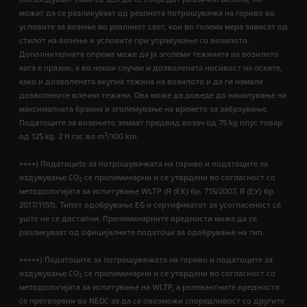
можат да се разликуваат од реалната потрошувачка на гориво во
условите за возење во реалниот свет, кои во голема мера зависат од
стилот на возење и условите при управување со возилото.
Дополнителната опрема може да ја зголеми тежината на возилото
кога е празно, а во некои случаи и дозволената носивост на оските,
како и дозволената вкупна тежина на возилото и да ги намали
дозволените влечни тежини. Ова може да доведе до намалување на
максималната брзина и зголемување на времето за забрзување.
Податоците за возењето земаат предвид возач од 75 kg плус товар
3
од 125 kg. 2 H гас во m
/100 km.
++++) Податоциte за потрошувачката на гориво и податоците за
издувување CO
се прелиминарни и се утврдени во согласност со
2
методологијата за испитување WLTP (R (EК) бр. 715/2007, R (ЕУ) бр.
2017/1151). Типот одобрување EG и сертификатот за усогласеност сѐ
уште не се достапни. Прелиминарните вредности може да се
разликуваат од официјалните податоци за одобрување на тип.
+++++) Податоците за потрошувачката на гориво и податоците за
издувување CO
се прелиминарни и се утврдени во согласност со
2
методологијата за испитување на WLTP, а релевантните вредности
се претворени во NEDC за да се овозможи споредливост со другите