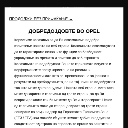
Иднината ни припаѓа на сите © Opel 2022
Заштитен знак и авторски права
Приватноста
ПРОДОЛЖИ БЕЗ ПРИФАЌАЊЕ →
Нови податоци за потрошувачката на гориво
Изјава за приватност
Рециклирање
ДОБРЕДОЈДОВТЕ ВО OPEL
Opel во светот
Декларации за сообразност
Контакт
Технички информации
Користиме колачиња за да Ви овозможиме подобро
Согласност за колачиња
користење нашата на веб-страна. Колачињата овозможуваат
да ги гарантираме основните функции за безбедност,
управување на мрежата и пристап до веб-страната.
Колачињата го подобруваат Вашето корисничко искуство и
Сликата може да прикажува додатна опрема.
перформансите преку користење на различни
функционалности како што се: препознавање за јазикот и
Описите и илустрациите на карактеристиките може да се однесуваат
резултати од пребарувањето, па на тој начин го подобруваат
или да покажуваат опционална опрема што не е вклучена во
тоа што може да го понудиме. Нашата веб-страна, исто така
стандардната испорака. Содржаните информации беа точни за
може да користи и колачиња од трети страни, за да Ви
време на објавувањето. Го задржуваме правото да вршиме промени
испрати реклами кои би можеле да Ве интересираат. Некои
во дизајнот и опремата. Прикажаните бои се приближни на
од колачињата може да се процесираат од трети страни
вистинските бои. Илустрираната дополнителна опрема е достапна
лоцирани во земји надвор од Европската Економска Зона
со дополнителна наплата. Достапноста, техничките карактеристики
(ЕЕЗ / EEA) кои можеби сѐ уште немаат добиено одлука за
и опремата што се обезбедуваат на нашите возила може да се
соодветност од страна на европските органи за заштита на
разликуваат или можат да бидат достапни само во одредени земји