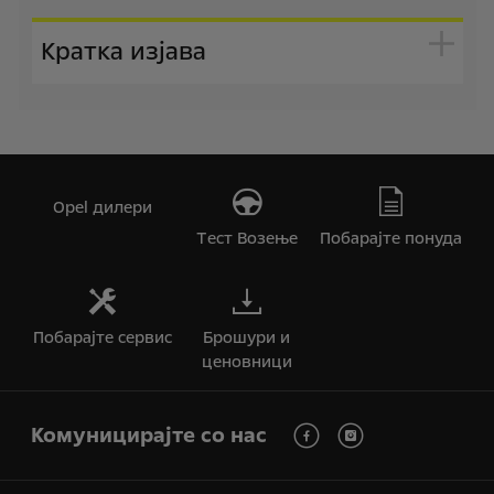
Кратка изјава
Opel дилери
Tест Bозење
Побарајте понуда
Побарајте сервис
Брошури и
ценовници
Комуницирајте со нас