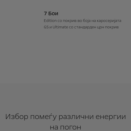
7 Бои
Edition со покрив во боја на каросеријата
GS и Ultimate со стандарден црн покрив
Избор помеѓу различни енергии
на погон