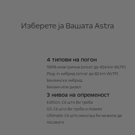
Изберете ја Вашата Astra
4 типови на погон
100% електрична (опсег до 454 km WLTP)
Plug-in хибрид (опсег до 82 km WLTP)
Бензински хибрид
Бензин или дизел
3 нивоа на опременост
Edition: Сè што Ви треба
GS: Сè што Ви треба и повеќе
Ultimate: Сè што некогаш би можеле да
посакате