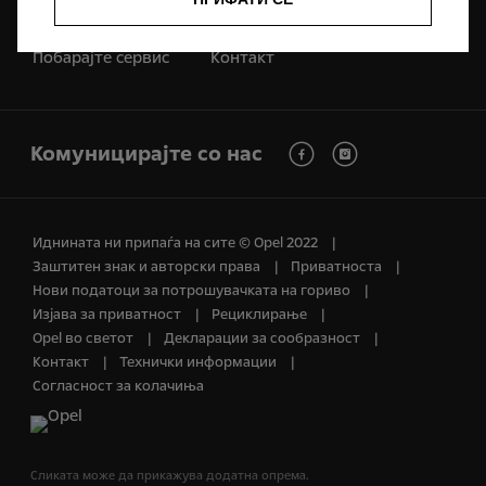
Побарајте сервис
Контакт
Комуницирајте со нас
Иднината ни припаѓа на сите © Opel 2022
Заштитен знак и авторски права
Приватноста
Нови податоци за потрошувачката на гориво
Изјава за приватност
Рециклирање
Opel во светот
Декларации за сообразност
Контакт
Технички информации
Согласност за колачиња
Сликата може да прикажува додатна опрема.