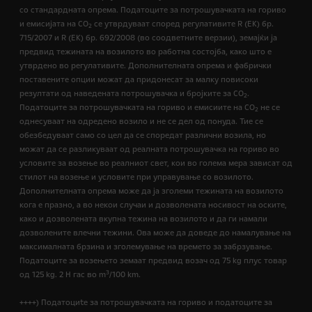
со стандардната опрема. Податоците за потрошувачката на гориво
и емисијата на СО
се утврдуваат според регулативите R (ЕК) бр.
2
715/2007 и R (ЕК) бр. 692/2008 (во соодветните верзии), земајќи ја
предвид тежината на возилото во работна состојба, како што е
утврдено во регулативите. Дополнителната опрема и фабрички
поставените опции можат да придонесат за малку повисоки
резултати од наведената потрошувачка и бројките за CO
.
2
Податоците за потрошувачката на гориво и емисиите на CO
не се
2
однесуваат на одредено возило и не се дел од понуда. Тие се
обезбедуваат само со цел да се споредат различни возила, но
можат да се разликуваат од реалната потрошувачка на гориво во
условите за возење во реалниот свет, кои во голема мера зависат од
стилот на возење и условите при управување со возилото.
Дополнителната опрема може да ја зголеми тежината на возилото
кога е празно, а во некои случаи и дозволената носивост на оските,
како и дозволената вкупна тежина на возилото и да ги намали
дозволените влечни тежини. Ова може да доведе до намалување на
максималната брзина и зголемување на времето за забрзување.
Податоците за возењето земаат предвид возач од 75 kg плус товар
3
од 125 kg. 2 H гас во m
/100 km.
++++) Податоциte за потрошувачката на гориво и податоците за