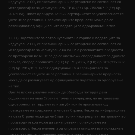
издувување CO
се прелиминарни и се утврдени во согласност со
2
методологијата за испитување WLTP (R (EК) бр. 715/2007, R (ЕУ) бр.
2017/1151). Типот одобрување EG и сертификатот за усогласеност сѐ
уште не се достапни. Прелиминарните вредности може да се
разликуваат од официјалните податоци за одобрување на тип.
+++++) Податоците за потрошувачката на гориво и податоците за
издувување CO
се прелиминарни и се утврдени во согласност со
2
методологијата за испитување на WLTP, а релевантните вредности
се претворени во NEDC за да се овозможи споредливост со другите
возила, според прописите R (EК) бр. 715/2007, R (ЕК) бр. 2017/1153 и R
(ЕУ) бр. 2017/1151. Типот одобрување EG и сертификатот за
усогласеност сѐ уште не се достапни. Прелиминарните вредности
може да се разликуваат од официјалните податоци за одобрување
на тип.
Opel ќе вложи разумни напори да обезбеди потврда дека
содржината на оваа Страна е точна и ажурирана, но не превзема
одговорност за тврдења или загуби кои ќе произлезат од
повикување на содржината на оваа Страна. Некои од информациите
на оваа Страна може да не бидат точни како резултат на промени во
производите кои може да се направени по лансирање на
производот. Некои елементи од опремата опишана или покажана е
достапна само во одредени замји или може да е достапна