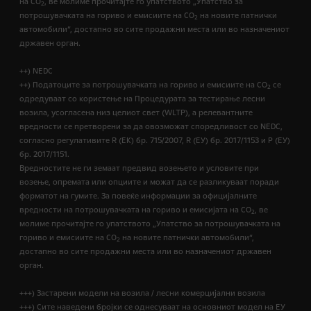
на CO
, ве молиме прочитајте го упатството „Упатство за
2
потрошувачката на гориво и емисиите на CO
на новите патнички
2
автомобили“, достапно во сите продажни места или во назначениот
државен орган.
++) NEDC
++) Податоците за потрошувачката на гориво и емисиите на CO
се
2
одредуваат со користење на Процедурата за тестирање лесни
возила, усогласена низ целиот свет (WLTP), а релевантните
вредности се претворени за да овозможат споредливост со NEDC,
согласно регулативите R (EК) бр. 715/2007, R (ЕУ) бр. 2017/1153 и Р (ЕУ)
бр. 2017/1151.
Вредностите не ги земаат предвид возењето и условите при
возење, опремата или опциите и можат да се разликуваат поради
форматот на гумите. За повеќе информации за официјалните
вредности на потрошувачката на гориво и емисијата на CO
, ве
2
молиме прочитајте го упатството „Упатство за потрошувачката на
гориво и емисиите на CO
на новите патнички автомобили“,
2
достапно во сите продажни места или во назначениот државен
орган.
+++) Застарени модели на возила / лесни комерцијални возила
+++) Сите наведени бројки се однесуваат на основниот модел на ЕУ