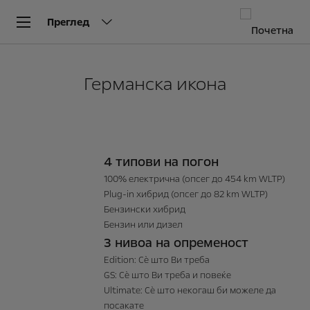
Преглед
Германска икона
4 типови на погон
100% електрична (опсег до 454 km WLTP)
Plug-in хибрид (опсег до 82 km WLTP)
Бензински хибрид
Бензин или дизел
3 нивоа на опременост
Edition: Сè што Ви треба
GS: Сè што Ви треба и повеќе
Ultimate: Сè што некогаш би можеле да
посакате