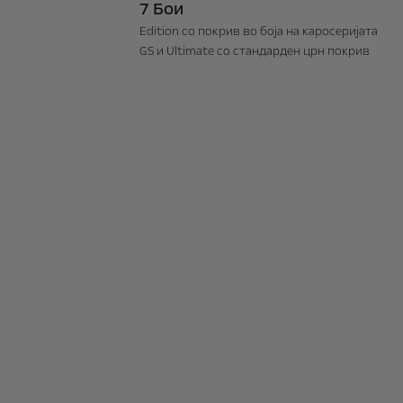
7 Бои
Edition со покрив во боја на каросеријата
GS и Ultimate со стандарден црн покрив