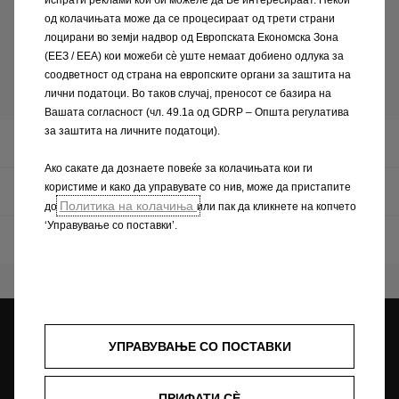
од колачињата може да се процесираат од трети страни
лоцирани во земји надвор од Европската Економска Зона
(ЕЕЗ / EEA) кои можеби сѐ уште немаат добиено одлука за
соодветност од страна на европските органи за заштита на
Новата Astra
лични податоци. Во таков случај, преносот се базира на
Вашата согласност (чл. 49.1а од GDRP – Општа регулатива
за заштита на личните податоци).
Конфигуратор
Ако сакате да дознаете повеќе за колачињата кои ги
користиме и како да управувате со нив, може да пристапите
Брошури и ценовници
Политика на колачиња
до
или пак да кликнете на копчето
‘Управување со поставки’.
Возила на лагер
Opel дилери
УПРАВУВАЊЕ СО ПОСТАВКИ
Tест bозење
Побарајте понуда
ПРИФАТИ СÈ