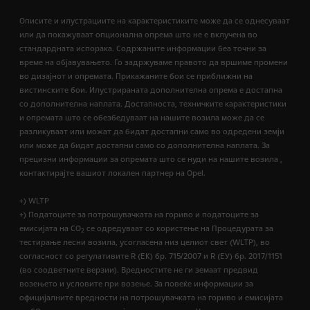
Описите и илустрациите на карактеристиките може да се однесуваат
или да покажуваат опционална опрема што не е вклучена во
стандардната испорака. Содржаните информации беа точни за
време на објавувањето. Го задржуваме правото да вршиме промени
во дизајнот и опремата. Прикажаните бои се приближни на
вистинските бои. Илустрираната дополнителна опрема е достапна
со дополнителна наплата. Достапноста, техничките карактеристики
и опремата што се обезбедуваат на нашите возила може да се
разликуваат или можат да бидат достапни само во одредени земји
или може да бидат достапни само со дополнителна наплата. За
прецизни информации за опремата што се нуди на нашите возила ,
контактирајте вашиот локален партнер на Opel.
+) WLTP
+) Податоците за потрошувачката на гориво и податоците за
емисијата на CO
се одредуваат со користење на Процедурата за
2
тестирање лесни возила, усогласена низ целиот свет (WLTP), во
согласност со регулативите R (EК) бр. 715/2007 и R (ЕУ) бр. 2017/1151
(во соодветните верзии). Вредностите не ги земаат предвид
возењето и условите при возење. За повеќе информации за
официјалните вредности на потрошувачката на гориво и емисијата