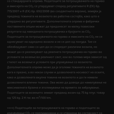
со стандардната опрема. Податоците за потрошувачката на гориво
и емисијата на СО
се утврдуваат според регулативите R (ЕК) бр.
2
715/2007 и R (ЕК) бр. 692/2008 (во соодветните верзии), земајќи ја
предвид тежината на возилото во работна состојба, како што е
утврдено во регулативите. Дополнителната опрема и фабрички
поставените опции можат да придонесат за малку повисоки
резултати од наведената потрошувачка и бројките за CO
.
2
Податоците за потрошувачката на гориво и емисиите на CO
не се
2
однесуваат на одредено возило и не се дел од понуда. Тие се
обезбедуваат само со цел да се споредат различни возила, но
можат да се разликуваат од реалната потрошувачка на гориво во
условите за возење во реалниот свет, кои во голема мера зависат од
стилот на возење и условите при управување со возилото.
Дополнителната опрема може да ја зголеми тежината на возилото
кога е празно, а во некои случаи и дозволената носивост на оските,
како и дозволената вкупна тежина на возилото и да ги намали
дозволените влечни тежини. Ова може да доведе до намалување на
максималната брзина и зголемување на времето за забрзување.
Податоците за возењето земаат предвид возач од 75 kg плус товар
3
од 125 kg. 2 H гас во m
/100 km.
++++) Податоциte за потрошувачката на гориво и податоците за
издувување CO
се прелиминарни и се утврдени во согласност со
2