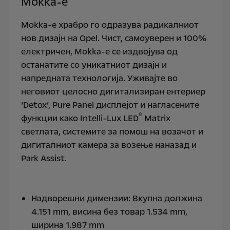
Mokka-e
Mokka-e храбро го одразува радикалниот
нов дизајн на Opel. Чист, самоуверен и 100%
електричен, Мokka-е се издвојува од
останатите со уникатниот дизајн и
напредната технологија. Уживајте во
неговиот целосно дигитализиран ентериер
‘Detox’, Pure Panel дисплејот и нагласените
®
функции како Intelli-Lux LED
Matrix
светлата, системите за помош на возачот и
дигиталниот камера за возење наназад и
Park Assist.
Надворешни димензии: Вкупна должина
4.151 mm, висина без товар 1.534 mm,
ширина 1.987 mm