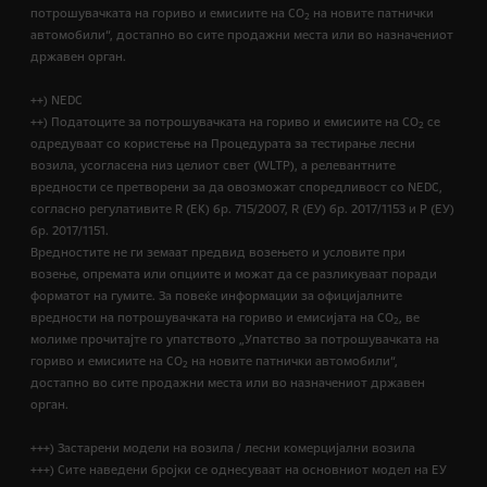
потрошувачката на гориво и емисиите на CO
на новите патнички
2
автомобили“, достапно во сите продажни места или во назначениот
државен орган.
++) NEDC
++) Податоците за потрошувачката на гориво и емисиите на CO
се
2
одредуваат со користење на Процедурата за тестирање лесни
возила, усогласена низ целиот свет (WLTP), а релевантните
вредности се претворени за да овозможат споредливост со NEDC,
согласно регулативите R (EК) бр. 715/2007, R (ЕУ) бр. 2017/1153 и Р (ЕУ)
бр. 2017/1151.
Вредностите не ги земаат предвид возењето и условите при
возење, опремата или опциите и можат да се разликуваат поради
форматот на гумите. За повеќе информации за официјалните
вредности на потрошувачката на гориво и емисијата на CO
, ве
2
молиме прочитајте го упатството „Упатство за потрошувачката на
гориво и емисиите на CO
на новите патнички автомобили“,
2
достапно во сите продажни места или во назначениот државен
орган.
+++) Застарени модели на возила / лесни комерцијални возила
+++) Сите наведени бројки се однесуваат на основниот модел на ЕУ