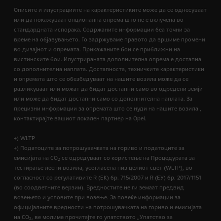
Описите и илустрациите на карактеристиките може да се однесуваат
или да покажуваат опционална опрема што не е вклучена во
стандардната испорака. Содржаните информации беа точни за
време на објавувањето. Го задржуваме правото да вршиме промени
во дизајнот и опремата. Прикажаните бои се приближни на
вистинските бои. Илустрираната дополнителна опрема е достапна
со дополнителна наплата. Достапноста, техничките карактеристики
и опремата што се обезбедуваат на нашите возила може да се
разликуваат или можат да бидат достапни само во одредени земји
или може да бидат достапни само со дополнителна наплата. За
прецизни информации за опремата што се нуди на нашите возила ,
контактирајте вашиот локален партнер на Opel.
+) WLTP
+) Податоците за потрошувачката на гориво и податоците за
емисијата на CO
се одредуваат со користење на Процедурата за
2
тестирање лесни возила, усогласена низ целиот свет (WLTP), во
согласност со регулативите R (EК) бр. 715/2007 и R (ЕУ) бр. 2017/1151
(во соодветните верзии). Вредностите не ги земаат предвид
возењето и условите при возење. За повеќе информации за
официјалните вредности на потрошувачката на гориво и емисијата
на CO
, ве молиме прочитајте го упатството „Упатство за
2