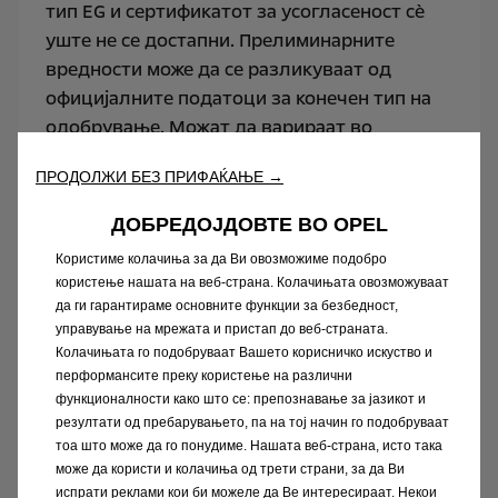
тип EG и сертификатот за усогласеност сè
уште не се достапни. Прелиминарните
вредности може да се разликуваат од
официјалните податоци за конечен тип на
одобрување. Можат да варираат во
зависност од условите за употреба и од
ПРОДОЛЖИ БЕЗ ПРИФАЌАЊЕ →
различни фактори како што се: брзината,
термичкиот комфор во возилото, стилот на
ДОБРЕДОЈДОВТЕ ВО OPEL
возење и надворешната температура.
Користиме колачиња за да Ви овозможиме подобро
Времето на полнење зависи особено од
користење нашата на веб-страна. Колачињата овозможуваат
моќноста на полначот на возилото, кабелот
да ги гарантираме основните функции за безбедност,
за полнење и видот и моќноста на станица
управување на мрежата и пристап до веб-страната.
Колачињата го подобруваат Вашето корисничко искуство и
за полнење која се употребува. За повеќе
перформансите преку користење на различни
информации, контактирајте го Вашиот
функционалности како што се: препознавање за јазикот и
дилер. За повеќе информации [посетете ја
резултати од пребарувањето, па на тој начин го подобруваат
веб-страната што е поставена за да се
тоа што може да го понудиме. Нашата веб-страна, исто така
може да користи и колачиња од трети страни, за да Ви
објасни WLTP.]
испрати реклами кои би можеле да Ве интересираат. Некои