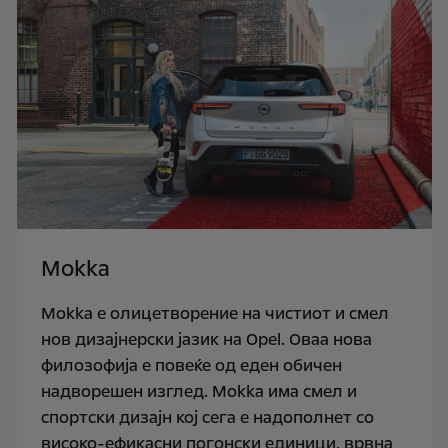
Mokka
Мokka е олицетворение на чистиот и смел
нов дизајнерски јазик на Opel. Оваа нова
филозофија е повеќе од еден обичен
надворешен изглед. Mokka има смел и
спортски дизајн кој сега е надополнет со
високо-ефикасни погонски единици, врвна