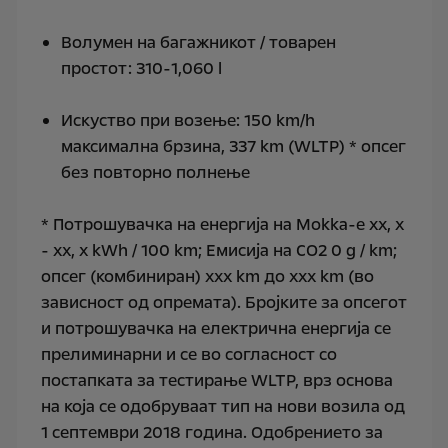
Волумен на багажникот / товарен
простот: 310-1,060 l
Искуство при возење: 150 km/h
максимална брзина, 337 km (WLTP) * опсег
без повторно полнење
* Потрошувачка на енергија на Mokka-e xx, x
- xx, x kWh / 100 km; Емисија на СО2 0 g / km;
опсег (комбиниран) xxx km до xxx km (во
зависност од опремата). Бројките за опсегот
и потрошувачка на електрична енергија се
прелиминарни и се во согласност со
постапката за тестирање WLTP, врз основа
на која се одобруваат тип на нови возила од
1 септември 2018 година. Одобрението за