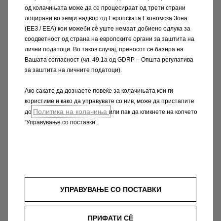
од колачињата може да се процесираат од трети страни
лоцирани во земји надвор од Европската Економска Зона
Прикажи детали
(ЕЕЗ / EEA) кои можеби сѐ уште немаат добиено одлука за
соодветност од страна на европските органи за заштита на
лични податоци. Во таков случај, преносот се базира на
Вашата согласност (чл. 49.1а од GDRP – Општа регулатива
за заштита на личните податоци).
Ако сакате да дознаете повеќе за колачињата кои ги
користиме и како да управувате со нив, може да пристапите
Политика на колачиња
до
или пак да кликнете на копчето
‘Управување со поставки’.
УПРАВУВАЊЕ СО ПОСТАВКИ
Секогаш добро информиран
ПРИФАТИ СÈ