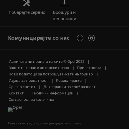
Побарајте сервис
Брошури и
ценовници
Комуницирајте со нас
Иднината ни припаѓа на сите © Opel 2022
Заштитен знак и авторски права
Приватноста
Нови податоци за потрошувачката на гориво
Изјава за приватност
Рециклирање
Opel во светот
Декларации за сообразност
Контакт
Технички информации
Согласност за колачиња
Сликата може да прикажува додатна опрема.