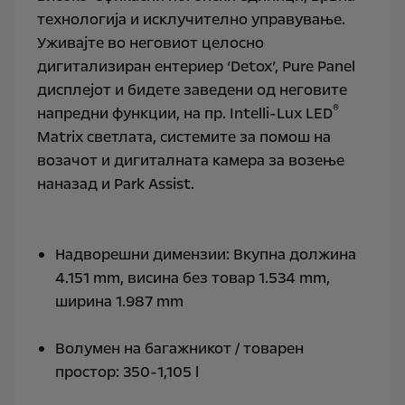
технологија и исклучително управување.
Уживајте во неговиот целосно
дигитализиран ентериер ‘Detox’, Pure Panel
дисплејот и бидете заведени од неговите
®
напредни функции, на пр. Intelli-Lux LED
Мatrix светлата, системите за помош на
возачот и дигиталната камера за возење
наназад и Park Assist.
Надворешни димензии: Вкупна должина
4.151 mm, висина без товар 1.534 mm,
ширина 1.987 mm
Волумен на багажникот / товарен
простор: 350-1,105 l