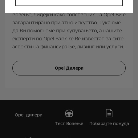
Mokka Ви дава повеќе од возбудливо
возење, бидејќи како сопственик на Opel Ви е
загарантирано пријатно искуство. Тука сме
да Ви помогнеме при купувањето, а нашите
експерти во Opel Bank ќе Ве известат за сите
аспекти на финансирање, лизинг или услуги.
Opel Дилери
Opel дилери
Tест Bозење
Побарајте понуда