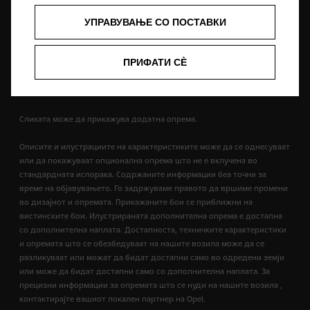
Нови податоци за потрошувачката на гориво
Изјава за приватност
Рециклирање
УПРАВУВАЊЕ СО ПОСТАВКИ
Opel во светот
Декларации за сообразност
Контакт
Технички информации
Согласност за колачиња
ПРИФАТИ СÈ
Сликата може да прикажува додатна опрема.
Описите и илустрациите на карактеристиките може да се однесуваат
или да покажуваат опционална опрема што не е вклучена во
стандардната испорака. Содржаните информации беа точни за
време на објавувањето. Го задржуваме правото да вршиме промени
во дизајнот и опремата. Прикажаните бои се приближни на
вистинските бои. Илустрираната дополнителна опрема е достапна
со дополнителна наплата. Достапноста, техничките карактеристики
и опремата што се обезбедуваат на нашите возила може да се
разликуваат или можат да бидат достапни само во одредени земји
или може да бидат достапни само со дополнителна наплата. За
прецизни информации за опремата што се нуди на нашите возила ,
контактирајте вашиот локален партнер на Opel.