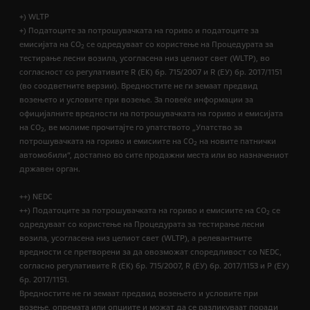
+) WLTP
+) Податоците за потрошувачката на гориво и податоците за
емисијата на CO
се одредуваат со користење на Процедурата за
2
тестирање лесни возила, усогласена низ целиот свет (WLTP), во
согласност со регулативите R (EК) бр. 715/2007 и R (ЕУ) бр. 2017/1151
(во соодветните верзии). Вредностите не ги земаат предвид
возењето и условите при возење. За повеќе информации за
официјалните вредности на потрошувачката на гориво и емисијата
на CO
, ве молиме прочитајте го упатството „Упатство за
2
потрошувачката на гориво и емисиите на CO
на новите патнички
2
автомобили“, достапно во сите продажни места или во назначениот
државен орган.
++) NEDC
++) Податоците за потрошувачката на гориво и емисиите на CO
се
2
одредуваат со користење на Процедурата за тестирање лесни
возила, усогласена низ целиот свет (WLTP), а релевантните
вредности се претворени за да овозможат споредливост со NEDC,
согласно регулативите R (EК) бр. 715/2007, R (ЕУ) бр. 2017/1153 и Р (ЕУ)
бр. 2017/1151.
Вредностите не ги земаат предвид возењето и условите при
возење, опремата или опциите и можат да се разликуваат поради