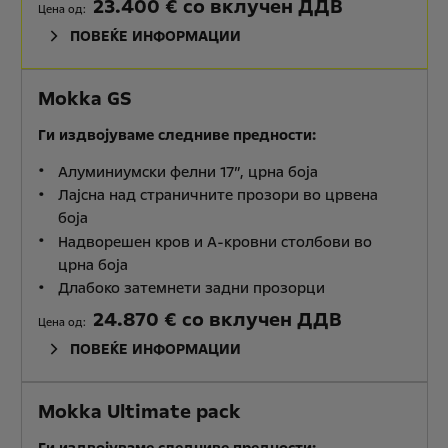
23.400 € со вклучен ДДВ
Цена од:
ПОВЕЌЕ ИНФОРМАЦИИ
Mokka GS
Ги издвојуваме следниве предности:
Алуминиумски фелни 17”, црна боја
Лајсна над страничните прозори во црвена
боја
Надворешен кров и А-кровни столбови во
црна боја
Длабоко затемнети задни прозорци
24.870 € со вклучен ДДВ
Цена од:
ПОВЕЌЕ ИНФОРМАЦИИ
Mokka Ultimate pack