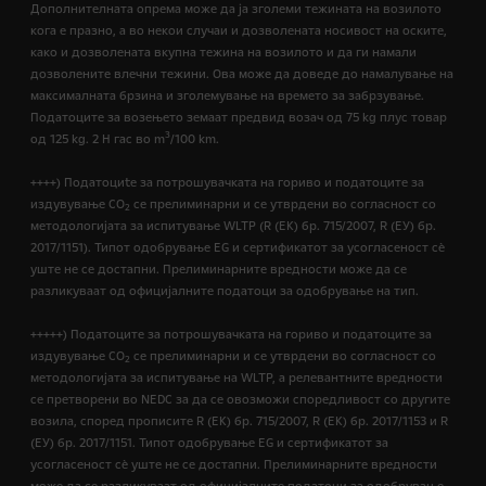
Дополнителната опрема може да ја зголеми тежината на возилото
кога е празно, а во некои случаи и дозволената носивост на оските,
како и дозволената вкупна тежина на возилото и да ги намали
дозволените влечни тежини. Ова може да доведе до намалување на
максималната брзина и зголемување на времето за забрзување.
Податоците за возењето земаат предвид возач од 75 kg плус товар
3
од 125 kg. 2 H гас во m
/100 km.
++++) Податоциte за потрошувачката на гориво и податоците за
издувување CO
се прелиминарни и се утврдени во согласност со
2
методологијата за испитување WLTP (R (EК) бр. 715/2007, R (ЕУ) бр.
2017/1151). Типот одобрување EG и сертификатот за усогласеност сѐ
уште не се достапни. Прелиминарните вредности може да се
разликуваат од официјалните податоци за одобрување на тип.
+++++) Податоците за потрошувачката на гориво и податоците за
издувување CO
се прелиминарни и се утврдени во согласност со
2
методологијата за испитување на WLTP, а релевантните вредности
се претворени во NEDC за да се овозможи споредливост со другите
возила, според прописите R (EК) бр. 715/2007, R (ЕК) бр. 2017/1153 и R
(ЕУ) бр. 2017/1151. Типот одобрување EG и сертификатот за
усогласеност сѐ уште не се достапни. Прелиминарните вредности