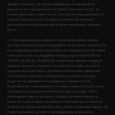
форматот на гумите. За повеќе информации за официјалните
вредности на потрошувачката на гориво и емисијата на CO
, ве
2
молиме прочитајте го упатството „Упатство за потрошувачката на
гориво и емисиите на CO
на новите патнички автомобили“,
2
достапно во сите продажни места или во назначениот државен
орган.
+++) Застарени модели на возила / лесни комерцијални возила
+++) Сите наведени бројки се однесуваат на основниот модел на ЕУ
со стандардната опрема. Податоците за потрошувачката на гориво
и емисијата на СО
се утврдуваат според регулативите R (ЕК) бр.
2
715/2007 и R (ЕК) бр. 692/2008 (во соодветните верзии), земајќи ја
предвид тежината на возилото во работна состојба, како што е
утврдено во регулативите. Дополнителната опрема и фабрички
поставените опции можат да придонесат за малку повисоки
резултати од наведената потрошувачка и бројките за CO
.
2
Податоците за потрошувачката на гориво и емисиите на CO
не се
2
однесуваат на одредено возило и не се дел од понуда. Тие се
обезбедуваат само со цел да се споредат различни возила, но
можат да се разликуваат од реалната потрошувачка на гориво во
условите за возење во реалниот свет, кои во голема мера зависат од
стилот на возење и условите при управување со возилото.