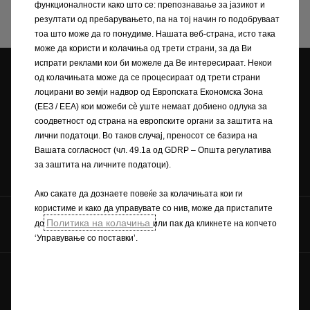
продажен
советник.
функционалности како што се: препознавање за јазикот и
резултати од пребарувањето, па на тој начин го подобруваат
тоа што може да го понудиме. Нашата веб-страна, исто така
може да користи и колачиња од трети страни, за да Ви
испрати реклами кои би можеле да Ве интересираат. Некои
од колачињата може да се процесираат од трети страни
Opel дилери
лоцирани во земји надвор од Европската Економска Зона
Tест Bозење
Побарајте понуда
(ЕЕЗ / EEA) кои можеби сѐ уште немаат добиено одлука за
соодветност од страна на европските органи за заштита на
лични податоци. Во таков случај, преносот се базира на
Вашата согласност (чл. 49.1а од GDRP – Општа регулатива
Побарајте сервис
Брошури и
за заштита на личните податоци).
ценовници
Ако сакате да дознаете повеќе за колачињата кои ги
користиме и како да управувате со нив, може да пристапите
Комуницирајте со нас
Политика на колачиња
до
или пак да кликнете на копчето
‘Управување со поставки’.
Иднината ни припаѓа на сите © Opel 2022
Заштитен знак и авторски права
Приватноста