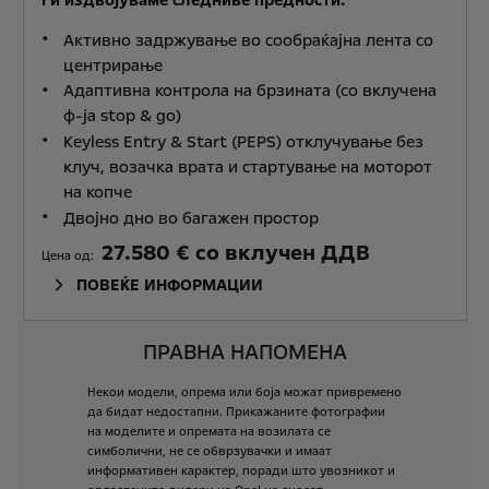
Ги издвојуваме следниве предности:
Активно задржување во сообраќајна лента со
центрирање
Адаптивна контрола на брзината (со вклучена
ф-ја stop & go)
Keyless Entry & Start (PEPS) отклучување без
клуч, возачка врата и стартување на моторот
на копче
Двојно дно во багажен простор
27.580 € со вклучен ДДВ
Цена од:
ПОВЕЌЕ ИНФОРМАЦИИ
ПРАВНА НАПОМЕНА
Некои
модели,
опрема
или
боја
можат
привремено
да
бидат
недостапни.
Прикажаните
фотографии
на
моделите
и
опремата
на
возилата
се
симболични,
не
се
обврзувачки
и
имаат
информативен
карактер,
поради
што
увозникот
и