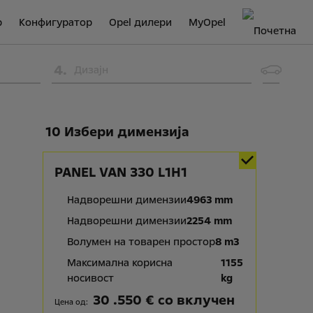
р
Конфигуратор
Opel дилери
MyOpel
4
.
Дизајн
10 Избери димензија
PANEL VAN 330 L1H1
Надворешни димензии
4963 mm
Надворешни димензии
2254 mm
Волумен на товарен простор
8 m3
Максимална корисна
1155
носивост
kg
30 .550 € со вклучен
Цена од: