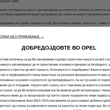
лучуваат
ДДВ.
ации
и
потврда
на
цената,
препорачуваме
да
стапите
во
контакт
со
овластен
д
сите
Ваши
прашања
ќе
бидат
одговорени
од
страна
на
нашите
продажни
совет
рошувачка
на
гориво,
емисија
на
CО2,
фотографии,
опрема,
цени
и
тн,...
имаат
с
врда
на
веќе
добиените
податоци,
контактирајте
со
најблискиот
дилер
или
со
ОЛЖИ БЕЗ ПРИФАЌАЊЕ →
нски
можете
да
ја
проследите
до
најблискиот
дилер
или
увозникот,
по
што
ќе
ДОБРЕДОЈДОВТЕ ВО OPEL
стиме колачиња за да Ви овозможиме подобро користење нашата на веб-стр
чињата овозможуваат да ги гарантираме основните функции за безбедност,
Побарајте понуда
Побарај
режата и пристап до веб-страната. Колачињата го подобруваат Вашето кори
ство и перформансите преку користење на различни функционалности како ш
ознавање за јазикот и резултати од пребарувањето, па на тој начин го подо
може да го понудиме. Нашата веб-страна, исто така може да користи и колач
ијални возила
Повеќе за Opel
и страни, за да Ви испрати реклами кои би можеле да Ве интересираат. Неко
чињата може да се процесираат од трети страни лоцирани во земји надвор о
озила
Opel Connect
пската Економска Зона (ЕЕЗ / EEA) кои можеби сѐ уште немаат добиено одлу
Инфозабава
ветност од страна на европските органи за заштита на лични податоци. Во та
Concept cars