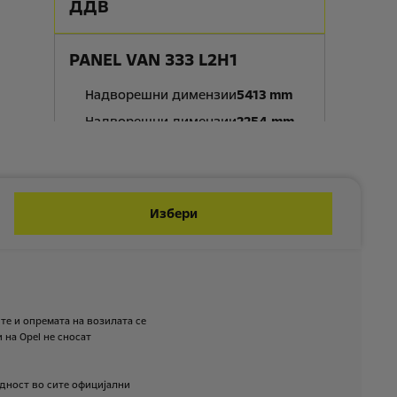
ДДВ
PANEL VAN 333 L2H1
Надворешни димензии
5413 mm
Надворешни димензии
2254 mm
Волумен на товарен простор
10 m3
Максимална корисна
1425
носивост
kg
Избери
32 .750 € со вклучен
Цена од:
ДДВ
PANEL VAN 333 L2H2
те
и
опремата
на
возилата
се
Надворешни димензии
5413 mm
и
на
Opel
не
сносат
Надворешни димензии
2522 mm
Волумен на товарен простор
11.5 m3
дност
во
сите
официјални