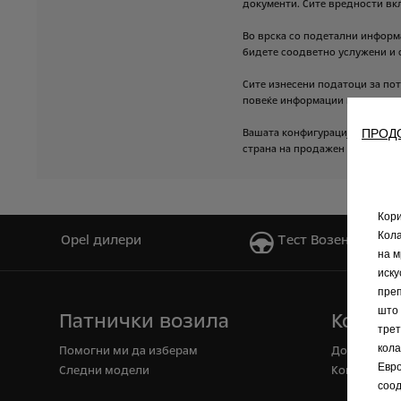
документи.
Сите
вредности
вк
Во
врска
со
подетални
информ
бидете
соодветно
услужени
и
Сите
изнесени
податоци
за
пот
повеќе
информации
или
за
пот
ПРОД
Вашата
конфигурација,
електро
страна
на
продажен
советник.
Кори
Кола
Opel дилери
Tест Bозење
на м
иску
преп
што 
Патнички возила
Комерц
трет
кола
Помогни ми да изберам
Доставна в
Евро
Cледни модели
Конверзии
соод