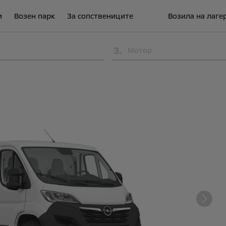
и
Возен парк
За сопствениците
Возила на лаге
3
.
л
Мотор