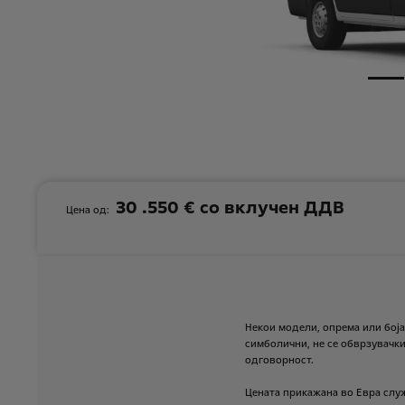
30 .550 € со вклучен ДДВ
Цена од:
Некои
модели,
опрема
или
боја
симболични,
не
се
обврзувачк
одговорност.
Цената
прикажана
во
Евра
слу