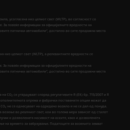
ДДВ
PANEL VAN 435 L4H2
ила, усогласена низ целиот свет (WLTP), во согласност со
ење. За повеќе информации за официјалните вредности на
Надворешни димензии
6363 mm
овите патнички автомобили“, достапно во сите продажни места
Надворешни димензии
2522 mm
Волумен на товарен простор
15 m3
на низ целиот свет (WLTP), а релевантните вредности се
Максимална корисна
1335
носивост
kg
е. За повеќе информации за официјалните вредности на
37 .730 € со вклучен
овите патнички автомобили“, достапно во сите продажни места
Цена од:
ДДВ
а на СО
се утврдуваат според регулативите R (ЕК) бр. 715/2007 и R
PANEL VAN 435 L4H3
2
е. Дополнителната опрема и фабрички поставените опции можат да
 CO
не се однесуваат на одредено возило и не се дел од понуда.
2
Надворешни димензии
6363 mm
а возење во реалниот свет, кои во голема мера зависат од стилот
Надворешни димензии
2760 mm
лучаи и дозволената носивост на оските, како и дозволената
ње на времето за забрзување. Податоците за возењето земаат
Волумен на товарен простор
17 m3