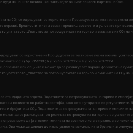
 нуди на нашите возила , контактирајте вашиот локален партнер на Opel.
ата на CO
се одредуваат со користење на Процедурата за тестирање лесни воз
2
етните верзии). Вредностите не ги земаат предвид возењето и условите при воз
е го упатството „Упатство за потрошувачката на гориво и емисиите на CO
на н
2
одредуваат со користење на Процедурата за тестирање лесни возила, усогласе
те R (EК) бр. 715/2007, R (ЕУ) бр. 2017/1153 и Р (ЕУ) бр. 2017/1151.
е, опремата или опциите и можат да се разликуваат поради форматот на гумит
е го упатството „Упатство за потрошувачката на гориво и емисиите на CO
на н
2
У со стандардната опрема. Податоците за потрошувачката на гориво и емисијат
жината на возилото во работна состојба, како што е утврдено во регулативит
чка и бројките за CO
. Податоците за потрошувачката на гориво и емисиите на
2
но можат да се разликуваат од реалната потрошувачка на гориво во условите з
 опрема може да ја зголеми тежината на возилото кога е празно, а во некои с
жини. Ова може да доведе до намалување на максималната брзина и зголемува