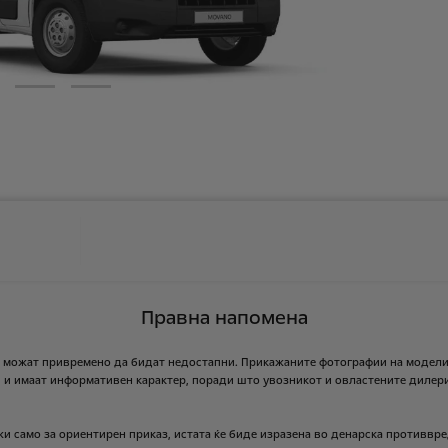
Правна напомена
можат
привремено
да
бидат
недостапни.
Прикажаните
фотографии
на
модели
и
и
имаат
информативен
карактер,
поради
што
увозникот
и
овластените
дилер
жи
само
за
ориентирен
приказ,
истата
ќе
биде
изразена
во
денарска
противвре