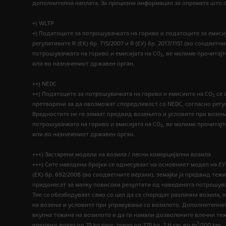
дополнителна наплата. За прецизни информации за опремата што се
+) WLTP
+) Податоците за потрошувачката на гориво и податоците за емисиј
регулативите R (EК) бр. 715/2007 и R (ЕУ) бр. 2017/1151 (во соодв
потрошувачката на гориво и емисијата на CO
, ве молиме прочитајт
2
или во назначениот државен орган.
++) NEDC
++) Податоците за потрошувачката на гориво и емисиите на CO
се 
2
претворени за да овозможат споредливост со NEDC, согласно регулативи
Вредностите не ги земаат предвид возењето и условите при возењ
потрошувачката на гориво и емисијата на CO
, ве молиме прочитајт
2
или во назначениот државен орган.
+++) Застарени модели на возила / лесни комерцијални возила
+++) Сите наведени бројки се однесуваат на основниот модел на Е
(ЕК) бр. 692/2008 (во соодветните верзии), земајќи ја предвид те
придонесат за малку повисоки резултати од наведената потрошува
Тие се обезбедуваат само со цел да се споредат различни возила, 
на возење и условите при управување со возилото. Дополнителната
вкупна тежина на возилото и да ги намали дозволените влечни те
3
предвид возач од 75 kg плус товар од 125 kg. 2 H гас во m
/100 km.