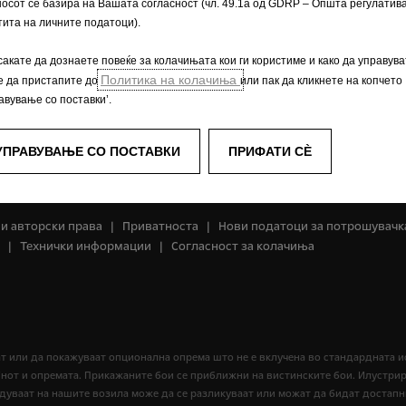
осот се базира на Вашата согласност (чл. 49.1а од GDRP – Општа регулатива
Opel класици
ита на личните податоци).
Opel lifestyle shop
Едноставно електрична
сакате да дознаете повеќе за колачињата кои ги користиме и како да управува
Opel Experimental
Политика на колачиња
е да пристапите до
или пак да кликнете на копчето
авување со поставки’.
УПРАВУВАЊЕ СО ПОСТАВКИ
ПРИФАТИ СÈ
 и авторски права
Приватноста
Нови податоци за потрошувачк
Технички информации
Согласност за колачиња
ат или да покажуваат опционална опрема што не е вклучена во стандардната 
нот и опремата. Прикажаните бои се приближни на вистинските бои. Илустри
едуваат на нашите возила може да се разликуваат или можат да бидат достапн