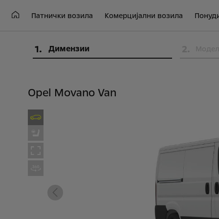
Патнички возила
Комерцијални возила
Понуд
1
.
2
.
Димензии
Моде
Opel Movano Van