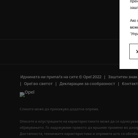
прен
зашт
Ако 
мож
‘Упр
Иднината ни припаѓа на сите © Opel 2022
Заштитен знак
Opel во светот
Декларации за сообразност
Контакт
Сликата може да прикажува додатна опрема.
Описите и илустрациите на карактеристиките може да се однесува
објавувањето. Го задржуваме правото да вршиме промени во дизај
Достапноста, техничките карактеристики и опремата што се обезб