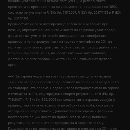
возила, усогласена низ целиот свет (WLTP), а релевантните
вредности се претворени за да овозможат споредливост со NEDC,
согласно регулативите R (EК) бр. 715/2007, R (ЕУ) бр. 2017/1153 и Р (ЕУ)
бр. 2017/1151.
Вредностите не ги земаат предвид возењето и условите при
возење, опремата или опциите и можат да се разликуваат поради
форматот на гумите. За повеќе информации за официјалните
вредности на потрошувачката на гориво и емисијата на CO
, ве
2
молиме прочитајте го упатството „Упатство за потрошувачката на
гориво и емисиите на CO
на новите патнички автомобили“,
2
достапно во сите продажни места или во назначениот државен
орган.
+++) Застарени модели на возила / лесни комерцијални возила
+++) Сите наведени бројки се однесуваат на основниот модел на ЕУ
со стандардната опрема. Податоците за потрошувачката на гориво
и емисијата на СО
се утврдуваат според регулативите R (ЕК) бр.
2
715/2007 и R (ЕК) бр. 692/2008 (во соодветните верзии), земајќи ја
предвид тежината на возилото во работна состојба, како што е
утврдено во регулативите. Дополнителната опрема и фабрички
поставените опции можат да придонесат за малку повисоки
резултати од наведената потрошувачка и бројките за CO
.
2
Податоците за потрошувачката на гориво и емисиите на CO
не се
2