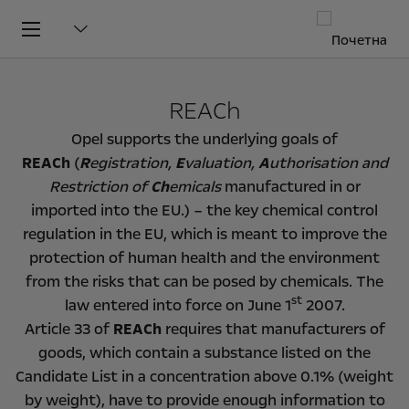
REACh
Opel supports the underlying goals of
REACh
(
R
egistration,
E
valuation,
A
uthorisation and
Restriction of
Ch
emicals
manufactured in or
imported into the EU.) – the key chemical control
regulation in the EU, which is meant to improve the
protection of human health and the environment
from the risks that can be posed by chemicals. The
st
law entered into force on June 1
2007.
Article 33 of
REACh
requires that manufacturers of
goods, which contain a substance listed on the
Candidate List in a concentration above 0.1% (weight
by weight), have to provide enough information to