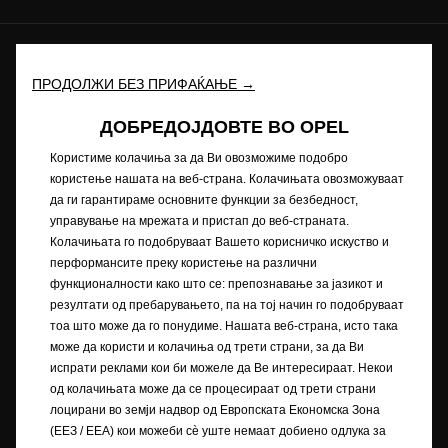
Иднината ни припаѓа на сите © Opel 2022
ПРОДОЛЖИ БЕЗ ПРИФАЌАЊЕ →
Заштитен знак и авторски права
Приватноста
Нови податоци за потрошувачката на гориво
ДОБРЕДОЈДОВТЕ ВО OPEL
Изјава за приватност
Рециклирање
Opel во светот
Декларации за сообразност
Користиме колачиња за да Ви овозможиме подобро
Контакт
Технички информации
користење нашата на веб-страна. Колачињата овозможуваат
Согласност за колачиња
да ги гарантираме основните функции за безбедност,
управување на мрежата и пристап до веб-страната.
Колачињата го подобруваат Вашето корисничко искуство и
перформансите преку користење на различни
Сликата може да прикажува додатна опрема.
функционалности како што се: препознавање за јазикот и
резултати од пребарувањето, па на тој начин го подобруваат
Описите и илустрациите на карактеристиките може да се однесуваат
тоа што може да го понудиме. Нашата веб-страна, исто така
или да покажуваат опционална опрема што не е вклучена во
може да користи и колачиња од трети страни, за да Ви
стандардната испорака. Содржаните информации беа точни за
испрати реклами кои би можеле да Ве интересираат. Некои
време на објавувањето. Го задржуваме правото да вршиме промени
од колачињата може да се процесираат од трети страни
во дизајнот и опремата. Прикажаните бои се приближни на
лоцирани во земји надвор од Европската Економска Зона
вистинските бои. Илустрираната дополнителна опрема е достапна
(ЕЕЗ / EEA) кои можеби сѐ уште немаат добиено одлука за
со дополнителна наплата. Достапноста, техничките карактеристики