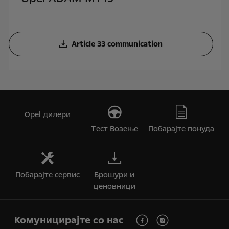
Article 33 communication
Opel дилери
Tест Bозење
Побарајте понуда
Побарајте сервис
Брошури и
ценовници
Комуницирајте со нас