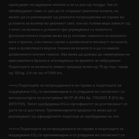
однесуваат на одредено возило и не се дел од понуда. Тие се
обезбедуваат само со цел да се споредат различни возила, но
можат да се разликуваат од реалната потрошувачка на гориво во
условите за возење во реалниот свет, кои во голема мера зависат од
стилот на возење и условите при управување со возилото.
Дополнителната опрема може да ја зголеми тежината на возилото
кога е празно, а во некои случаи и дозволената носивост на оските,
како и дозволената вкупна тежина на возилото и да ги намали
дозволените влечни тежини. Ова може да доведе до намалување на
максималната брзина и зголемување на времето за забрзување.
Податоците за возењето земаат предвид возач од 75 kg плус товар
3
од 125 kg. 2 H гас во m
/100 km.
++++) Податоциte за потрошувачката на гориво и податоците за
издувување CO
се прелиминарни и се утврдени во согласност со
2
методологијата за испитување WLTP (R (EК) бр. 715/2007, R (ЕУ) бр.
2017/1151). Типот одобрување EG и сертификатот за усогласеност сѐ
уште не се достапни. Прелиминарните вредности може да се
разликуваат од официјалните податоци за одобрување на тип.
+++++) Податоците за потрошувачката на гориво и податоците за
издувување CO
се прелиминарни и се утврдени во согласност со
2