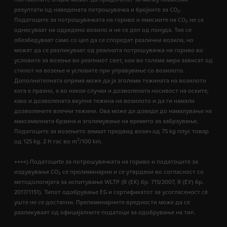
резултати од наведената потрошувачка и бројките за CO
.
2
Податоците за потрошувачката на гориво и емисиите на CO
не се
2
однесуваат на одредено возило и не се дел од понуда. Тие се
обезбедуваат само со цел да се споредат различни возила, но
можат да се разликуваат од реалната потрошувачка на гориво во
условите за возење во реалниот свет, кои во голема мера зависат од
стилот на возење и условите при управување со возилото.
Дополнителната опрема може да ја зголеми тежината на возилото
кога е празно, а во некои случаи и дозволената носивост на оските,
како и дозволената вкупна тежина на возилото и да ги намали
дозволените влечни тежини. Ова може да доведе до намалување на
максималната брзина и зголемување на времето за забрзување.
Податоците за возењето земаат предвид возач од 75 kg плус товар
3
од 125 kg. 2 H гас во m
/100 km.
++++) Податоциte за потрошувачката на гориво и податоците за
издувување CO
се прелиминарни и се утврдени во согласност со
2
методологијата за испитување WLTP (R (EК) бр. 715/2007, R (ЕУ) бр.
2017/1151). Типот одобрување EG и сертификатот за усогласеност сѐ
уште не се достапни. Прелиминарните вредности може да се
разликуваат од официјалните податоци за одобрување на тип.