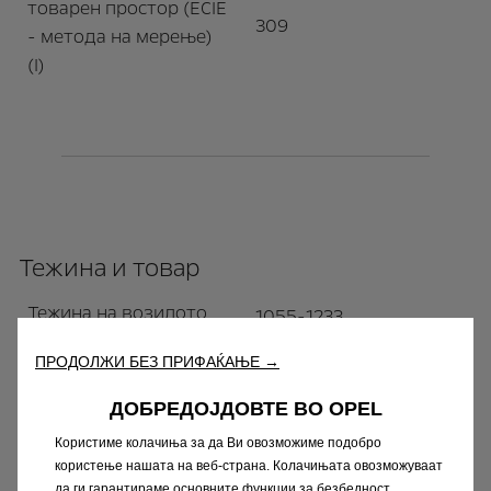
товарен простор (ECIE
309
- метода на мерење)
(I)
Тежина и товар
Тежина на возилото
1055-1233
Капацитет на
ПРОДОЛЖИ БЕЗ ПРИФАЌАЊЕ →
резервоарот за
40-44
ДОБРЕДОЈДОВТЕ ВО OPEL
гориво (l)
Користиме колачиња за да Ви овозможиме подобро
Макс. тежина на
користење нашата на веб-страна. Колачињата овозможуваат
влечење со сопирачки
да ги гарантираме основните функции за безбедност,