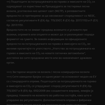
++) Податоците за потрошувачката на гориво и емисиите на CO
се
2
одредуваат со користење на Процедурата за тестирање лесни
возила, усогласена низ целиот свет (WLTP), а релевантните
вредности се претворени за да овозможат споредливост со NEDC,
согласно регулативите R (EК) бр. 715/2007, R (ЕУ) бр. 2017/1153 и Р (ЕУ)
бр. 2017/1151.
Вредностите не ги земаат предвид возењето и условите при
возење, опремата или опциите и можат да се разликуваат поради
форматот на гумите. За повеќе информации за официјалните
вредности на потрошувачката на гориво и емисијата на CO
, ве
2
молиме прочитајте го упатството „Упатство за потрошувачката на
гориво и емисиите на CO
на новите патнички автомобили“,
2
достапно во сите продажни места или во назначениот државен
орган.
+++) Застарени модели на возила / лесни комерцијални возила
+++) Сите наведени бројки се однесуваат на основниот модел на ЕУ
со стандардната опрема. Податоците за потрошувачката на гориво
и емисијата на СО
се утврдуваат според регулативите R (ЕК) бр.
2
715/2007 и R (ЕК) бр. 692/2008 (во соодветните верзии), земајќи ја
предвид тежината на возилото во работна состојба, како што е
утврдено во регулативите. Дополнителната опрема и фабрички
поставените опции можат да придонесат за малку повисоки