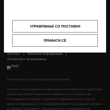
Комуницирајте со нас
УПРАВУВАЊЕ СО ПОСТАВКИ
Иднината ни припаѓа на сите © Opel 2022
Заштитен знак и авторски права
Приватноста
Нови податоци за потрошувачката на гориво
ПРИФАТИ СÈ
Изјава за приватност
Рециклирање
Opel во светот
Декларации за сообразност
Контакт
Технички информации
Согласност за колачиња
Сликата може да прикажува додатна опрема.
Описите и илустрациите на карактеристиките може да се однесуваат
или да покажуваат опционална опрема што не е вклучена во
стандардната испорака. Содржаните информации беа точни за
време на објавувањето. Го задржуваме правото да вршиме промени
во дизајнот и опремата. Прикажаните бои се приближни на