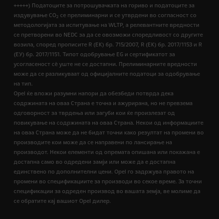
+++++) Податоците за потрошувачката на гориво и податоците за
издувување CO
се прелиминарни и се утврдени во согласност со
2
методологијата за испитување на WLTP, а релевантните вредности
се претворени во NEDC за да се овозможи споредливост со другите
возила, според прописите R (EК) бр. 715/2007, R (ЕК) бр. 2017/1153 и R
(ЕУ) бр. 2017/1151. Типот одобрување EG и сертификатот за
усогласеност сѐ уште не се достапни. Прелиминарните вредности
може да се разликуваат од официјалните податоци за одобрување
на тип.
Opel ќе вложи разумни напори да обезбеди потврда дека
содржината на оваа Страна е точна и ажурирана, но не превзема
одговорност за тврдења или загуби кои ќе произлезат од
повикување на содржината на оваа Страна. Некои од информациите
на оваа Страна може да не бидат точни како резултат на промени во
производите кои може да се направени по лансирање на
производот. Некои елементи од опремата опишана или покажана е
достапна само во одредени замји или може да е достапна
единствено по дополнителни цени. Opel го задржува правото на
промени во спецификациите за производи во секое време. За точни
спецификации за одреден производ во вашата земја, ве молиме да
се обратите кај вашиот Opel дилер.