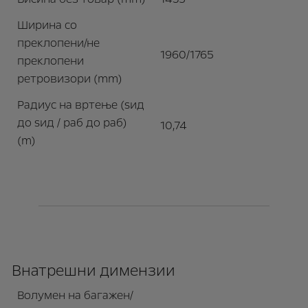
Ширина со
преклопени/не
1960/1765
преклопени
ретровизори (mm)
Радиус на вртење (ѕид
до ѕид / раб до раб)
10,74
(m)
Внатрешни димензии
Волумен на багажен/