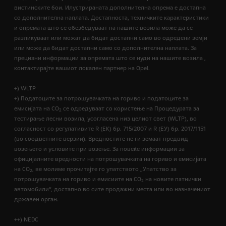
вистинските бои. Илустрираната дополнителна опрема е достапна
со дополнителна наплата. Достапноста, техничките карактеристики
и опремата што се обезбедуваат на нашите возила може да се
разликуваат или можат да бидат достапни само во одредени земји
или може да бидат достапни само со дополнителна наплата. За
прецизни информации за опремата што се нуди на нашите возила ,
контактирајте вашиот локален партнер на Opel.
+) WLTP
+) Податоците за потрошувачката на гориво и податоците за
емисијата на CO
се одредуваат со користење на Процедурата за
2
тестирање лесни возила, усогласена низ целиот свет (WLTP), во
согласност со регулативите R (EК) бр. 715/2007 и R (ЕУ) бр. 2017/1151
(во соодветните верзии). Вредностите не ги земаат предвид
возењето и условите при возење. За повеќе информации за
официјалните вредности на потрошувачката на гориво и емисијата
на CO
, ве молиме прочитајте го упатството „Упатство за
2
потрошувачката на гориво и емисиите на CO
на новите патнички
2
автомобили“, достапно во сите продажни места или во назначениот
државен орган.
++) NEDC