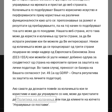
500-1200
/ без сопирачки (12 %
управување на мрежата и пристап до веб-страната.
Колачињата го подобруваат Вашето корисничко искуство и
наклон) (kg)
перформансите преку користење на различни
Вкупна дозволена
функционалности како што се: препознавање за јазикот и
1550-1660
резултати од пребарувањето, па на тој начин го подобруваат
тежина (kg)
тоа што може да го понудиме. Нашата веб-страна, исто така
може да користи и колачиња од трети страни, за да Ви
испрати реклами кои би можеле да Ве интересираат. Некои
од колачињата може да се процесираат од трети страни
лоцирани во земји надвор од Европската Економска Зона
(ЕЕЗ / EEA) кои можеби сѐ уште немаат добиено одлука за
соодветност од страна на европските органи за заштита на
Opel дилери
лични податоци. Во таков случај, преносот се базира на
Вашата согласност (чл. 49.1а од GDRP – Општа регулатива
Tест Bозење
Побарајте понуда
за заштита на личните податоци).
Ако сакате да дознаете повеќе за колачињата кои ги
користиме и како да управувате со нив, може да пристапите
Побарајте сервис
Брошури и
Политика на колачиња
до
или пак да кликнете на копчето
ценовници
‘Управување со поставки’.