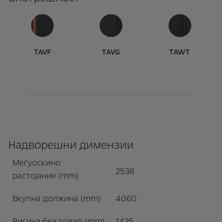
TAVF
TAVG
TAWT
Надворешни димензии
Меѓуоскино
2538
растојание (mm)
Вкупна должина (mm)
4060
Висина без товар (mm)
1435