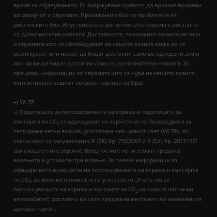
време на објавувањето. Го задржуваме правото да вршиме промени
во дизајнот и опремата. Прикажаните бои се приближни на
вистинските бои. Илустрираната дополнителна опрема е достапна
со дополнителна наплата. Достапноста, техничките карактеристики
и опремата што се обезбедуваат на нашите возила може да се
разликуваат или можат да бидат достапни само во одредени земји
или може да бидат достапни само со дополнителна наплата. За
прецизни информации за опремата што се нуди на нашите возила ,
контактирајте вашиот локален партнер на Opel.
+) WLTP
+) Податоците за потрошувачката на гориво и податоците за
емисијата на CO
се одредуваат со користење на Процедурата за
2
тестирање лесни возила, усогласена низ целиот свет (WLTP), во
согласност со регулативите R (EК) бр. 715/2007 и R (ЕУ) бр. 2017/1151
(во соодветните верзии). Вредностите не ги земаат предвид
возењето и условите при возење. За повеќе информации за
официјалните вредности на потрошувачката на гориво и емисијата
на CO
, ве молиме прочитајте го упатството „Упатство за
2
потрошувачката на гориво и емисиите на CO
на новите патнички
2
автомобили“, достапно во сите продажни места или во назначениот
државен орган.