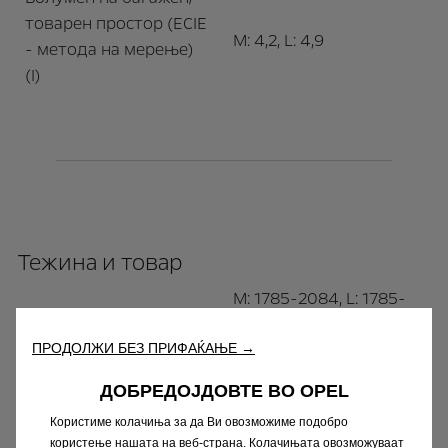
товарен простор (ECIE
M: 4,2, L: 4,9
- метода на мерење)
(I)
Тежина и товар
M: 1785-2084, L: 1785-
Тежина на возилото
2111
ПРОДОЛЖИ БЕЗ ПРИФАЌАЊЕ →
Капацитет на
резервоарот за
ДОБРЕДОЈДОВТЕ ВО OPEL
–
гориво (l)
Користиме колачиња за да Ви овозможиме подобро
користење нашата на веб-страна. Колачињата овозможуваат