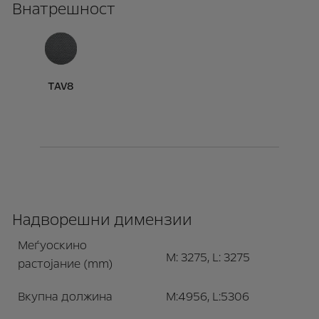
Внатрешност
TAV8
Надворешни димензии
Меѓуоскино
M: 3275, L: 3275
растојание (mm)
Вкупна должина
M:4956, L:5306