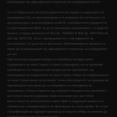
разликуваат од официјалните податоци за одобрување на тип.
+++++) Податоците за потрошувачката на гориво и податоците за
издувување CO
се прелиминарни и се утврдени во согласност со
2
методологијата за испитување на WLTP, а релевантните вредности
се претворени во NEDC за да се овозможи споредливост со другите
возила, според прописите R (EК) бр. 715/2007, R (ЕК) бр. 2017/1153 и R
(ЕУ) бр. 2017/1151. Типот одобрување EG и сертификатот за
усогласеност сѐ уште не се достапни. Прелиминарните вредности
може да се разликуваат од официјалните податоци за одобрување
на тип.
Opel ќе вложи разумни напори да обезбеди потврда дека
содржината на оваа Страна е точна и ажурирана, но не превзема
одговорност за тврдења или загуби кои ќе произлезат од
повикување на содржината на оваа Страна. Некои од информациите
на оваа Страна може да не бидат точни како резултат на промени во
производите кои може да се направени по лансирање на
производот. Некои елементи од опремата опишана или покажана е
достапна само во одредени замји или може да е достапна
единствено по дополнителни цени. Opel го задржува правото на
промени во спецификациите за производи во секое време. За точни
спецификации за одреден производ во вашата земја, ве молиме да
се обратите кај вашиот Opel дилер.