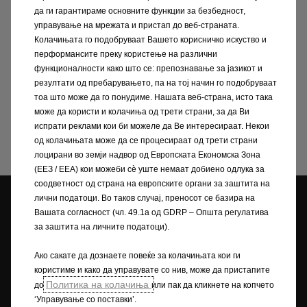
Макс. тежина на
да ги гарантираме основните функции за безбедност,
влечење со сопирачки
M: 1000/750, L:
управување на мрежата и пристап до веб-страната.
/ без сопирачки (12 %
1000/750
Колачињата го подобруваат Вашето корисничко искуство и
наклон) (kg)
перформансите преку користење на различни
функционалности како што се: препознавање за јазикот и
Вкупна дозволена
M: 2675-2900, L: 2730-
резултати од пребарувањето, па на тој начин го подобруваат
тоа што може да го понудиме. Нашата веб-страна, исто така
тежина (kg)
2900
може да користи и колачиња од трети страни, за да Ви
испрати реклами кои би можеле да Ве интересираат. Некои
од колачињата може да се процесираат од трети страни
лоцирани во земји надвор од Европската Економска Зона
(ЕЕЗ / EEA) кои можеби сѐ уште немаат добиено одлука за
соодветност од страна на европските органи за заштита на
лични податоци. Во таков случај, преносот се базира на
Opel дилери
Вашата согласност (чл. 49.1а од GDRP – Општа регулатива
Tест Bозење
Побарајте понуда
за заштита на личните податоци).
Ако сакате да дознаете повеќе за колачињата кои ги
користиме и како да управувате со нив, може да пристапите
Политика на колачиња
до
или пак да кликнете на копчето
Побарајте сервис
Брошури и
‘Управување со поставки’.
ценовници