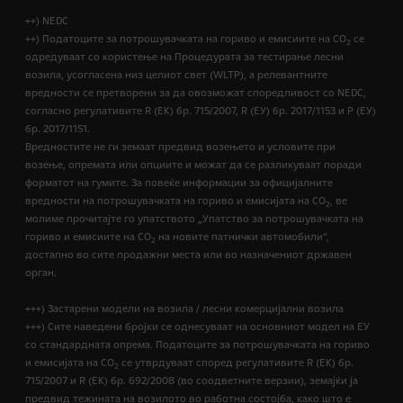
++) NEDC
++) Податоците за потрошувачката на гориво и емисиите на CO
се
2
одредуваат со користење на Процедурата за тестирање лесни
возила, усогласена низ целиот свет (WLTP), а релевантните
вредности се претворени за да овозможат споредливост со NEDC,
согласно регулативите R (EК) бр. 715/2007, R (ЕУ) бр. 2017/1153 и Р (ЕУ)
бр. 2017/1151.
Вредностите не ги земаат предвид возењето и условите при
возење, опремата или опциите и можат да се разликуваат поради
форматот на гумите. За повеќе информации за официјалните
вредности на потрошувачката на гориво и емисијата на CO
, ве
2
молиме прочитајте го упатството „Упатство за потрошувачката на
гориво и емисиите на CO
на новите патнички автомобили“,
2
достапно во сите продажни места или во назначениот државен
орган.
+++) Застарени модели на возила / лесни комерцијални возила
+++) Сите наведени бројки се однесуваат на основниот модел на ЕУ
со стандардната опрема. Податоците за потрошувачката на гориво
и емисијата на СО
се утврдуваат според регулативите R (ЕК) бр.
2
715/2007 и R (ЕК) бр. 692/2008 (во соодветните верзии), земајќи ја
предвид тежината на возилото во работна состојба, како што е