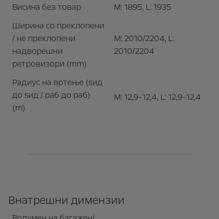
Висина без товар
M: 1895, L: 1935
Ширина со преклопени
/ не преклопени
M: 2010/2204, L:
надворешни
2010/2204
ретровизори (mm)
Радиус на вртење (ѕид
до ѕид / раб до раб)
M: 12,9-12,4, L: 12,9-12,4
(m)
Внатрешни димензии
Волумен на багажен/