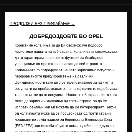
Иднината ни припаѓа на сите © Opel 2022
Заштитен знак и авторски права
Приватноста
ПРОДОЛЖИ БЕЗ ПРИФАЌАЊЕ →
Нови податоци за потрошувачката на гориво
ДОБРЕДОЈДОВТЕ ВО OPEL
Изјава за приватност
Рециклирање
Opel во светот
Декларации за сообразност
Користиме колачиња за да Ви овозможиме подобро
Контакт
Технички информации
користење нашата на веб-страна. Колачињата овозможуваат
Согласност за колачиња
да ги гарантираме основните функции за безбедност,
управување на мрежата и пристап до веб-страната.
Колачињата го подобруваат Вашето корисничко искуство и
перформансите преку користење на различни
Сликата може да прикажува додатна опрема.
функционалности како што се: препознавање за јазикот и
резултати од пребарувањето, па на тој начин го подобруваат
Описите и илустрациите на карактеристиките може да се однесуваат
тоа што може да го понудиме. Нашата веб-страна, исто така
или да покажуваат опционална опрема што не е вклучена во
може да користи и колачиња од трети страни, за да Ви
стандардната испорака. Содржаните информации беа точни за
испрати реклами кои би можеле да Ве интересираат. Некои
време на објавувањето. Го задржуваме правото да вршиме промени
од колачињата може да се процесираат од трети страни
во дизајнот и опремата. Прикажаните бои се приближни на
лоцирани во земји надвор од Европската Економска Зона
вистинските бои. Илустрираната дополнителна опрема е достапна
(ЕЕЗ / EEA) кои можеби сѐ уште немаат добиено одлука за
со дополнителна наплата. Достапноста, техничките карактеристики