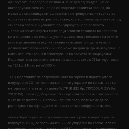
однесуваат на одредено возило и не се дел од понуда. Тие се
обезбедуваат само со цел да се споредат различни возила, но
можат да се разликуваат од реалната потрошувачка на гориво во
условите за возење во реалниот свет, кои во голема мера зависат од
стилот на возење и условите при управување со возилото.
Дополнителната опрема може да ја зголеми тежината на возилото
кога е празно, а во некои случаи и дозволената носивост на оските,
како и дозволената вкупна тежина на возилото и да ги намали
дозволените влечни тежини. Ова може да доведе до намалување на
максималната брзина и зголемување на времето за забрзување.
Податоците за возењето земаат предвид возач од 75 kg плус товар
3
од 125 kg. 2 H гас во m
/100 km.
++++) Податоциte за потрошувачката на гориво и податоците за
издувување CO
се прелиминарни и се утврдени во согласност со
2
методологијата за испитување WLTP (R (EК) бр. 715/2007, R (ЕУ) бр.
2017/1151). Типот одобрување EG и сертификатот за усогласеност сѐ
уште не се достапни. Прелиминарните вредности може да се
разликуваат од официјалните податоци за одобрување на тип.
+++++) Податоците за потрошувачката на гориво и податоците за
издувување CO
се прелиминарни и се утврдени во согласност со
2
методологијата за испитување на WLTP, а релевантните вредности