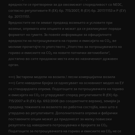
вредности се претворени за да овозможат споредливост со NEDC,
согласно регулативите R (EК) бр. 715/2007, R (ЕУ) бр. 2017/1153 и Р (ЕУ)
бр. 2017/1151.
Вредностите не ги земаат предвид возењето и условите при
возење, опремата или опциите и можат да се разликуваат поради
форматот на гумите. За повеќе информации за официјалните
вредности на потрошувачката на гориво и емисијата на CO
, ве
2
молиме прочитајте го упатството „Упатство за потрошувачката на
гориво и емисиите на CO
на новите патнички автомобили“,
2
достапно во сите продажни места или во назначениот државен
орган.
+++) Застарени модели на возила / лесни комерцијални возила
+++) Сите наведени бројки се однесуваат на основниот модел на ЕУ
со стандардната опрема. Податоците за потрошувачката на гориво
и емисијата на СО
се утврдуваат според регулативите R (ЕК) бр.
2
715/2007 и R (ЕК) бр. 692/2008 (во соодветните верзии), земајќи ја
предвид тежината на возилото во работна состојба, како што е
утврдено во регулативите. Дополнителната опрема и фабрички
поставените опции можат да придонесат за малку повисоки
резултати од наведената потрошувачка и бројките за CO
.
2
Податоците за потрошувачката на гориво и емисиите на CO
не се
2