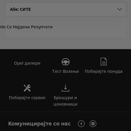
Alle
: СИТЕ
Не Се Најдени Резултати
Opel дилери
Tест Bозење
Побарајте понуда
Побарајте сервис
Брошури и
ценовници
Комуницирајте со нас