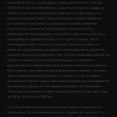
и емисијата на СО
се утврдуваат според регулативите R (ЕК) бр.
2
715/2007 и R (ЕК) бр. 692/2008 (во соодветните верзии), земајќи ја
предвид тежината на возилото во работна состојба, како што е
утврдено во регулативите. Дополнителната опрема и фабрички
поставените опции можат да придонесат за малку повисоки
резултати од наведената потрошувачка и бројките за CO
.
2
Податоците за потрошувачката на гориво и емисиите на CO
не се
2
однесуваат на одредено возило и не се дел од понуда. Тие се
обезбедуваат само со цел да се споредат различни возила, но
можат да се разликуваат од реалната потрошувачка на гориво во
условите за возење во реалниот свет, кои во голема мера зависат од
стилот на возење и условите при управување со возилото.
Дополнителната опрема може да ја зголеми тежината на возилото
кога е празно, а во некои случаи и дозволената носивост на оските,
како и дозволената вкупна тежина на возилото и да ги намали
дозволените влечни тежини. Ова може да доведе до намалување на
максималната брзина и зголемување на времето за забрзување.
Податоците за возењето земаат предвид возач од 75 kg плус товар
3
од 125 kg. 2 H гас во m
/100 km.
++++) Податоциte за потрошувачката на гориво и податоците за
издувување CO
се прелиминарни и се утврдени во согласност со
2