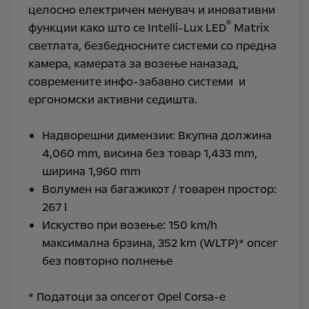
целосно електричен менувач и иновативни
®
функции како што се Intelli-Lux LED
Matrix
светлата, безбедносните системи со предна
камера, камерата за возење наназад,
современите инфо-забавно системи и
ергономски активни седишта.
Надворешни димензии: Вкупна должина
4,060 mm, висина без товар 1,433 mm,
ширина 1,960 mm
Волумен на багажикот / товарен простор:
267 l
Искуство при возење: 150 km/h
максимална брзина, 352 km (WLTP)* опсег
без повторно полнење
* Податоци за опсегот Opel Corsa-e