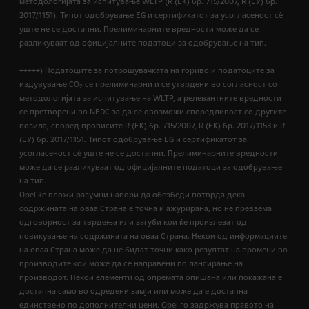
методологијата за испитување WLTP (R (EК) бр. 715/2007, R (ЕУ) бр.
2017/1151). Типот одобрување EG и сертификатот за усогласеност сѐ
уште не се достапни. Прелиминарните вредности може да се
разликуваат од официјалните податоци за одобрување на тип.
+++++) Податоците за потрошувачката на гориво и податоците за
издувување CO
се прелиминарни и се утврдени во согласност со
2
методологијата за испитување на WLTP, а релевантните вредности
се претворени во NEDC за да се овозможи споредливост со другите
возила, според прописите R (EК) бр. 715/2007, R (ЕК) бр. 2017/1153 и R
(ЕУ) бр. 2017/1151. Типот одобрување EG и сертификатот за
усогласеност сѐ уште не се достапни. Прелиминарните вредности
може да се разликуваат од официјалните податоци за одобрување
на тип.
Opel ќе вложи разумни напори да обезбеди потврда дека
содржината на оваа Страна е точна и ажурирана, но не превзема
одговорност за тврдења или загуби кои ќе произлезат од
повикување на содржината на оваа Страна. Некои од информациите
на оваа Страна може да не бидат точни како резултат на промени во
производите кои може да се направени по лансирање на
производот. Некои елементи од опремата опишана или покажана е
достапна само во одредени замји или може да е достапна
единствено по дополнителни цени. Opel го задржува правото на