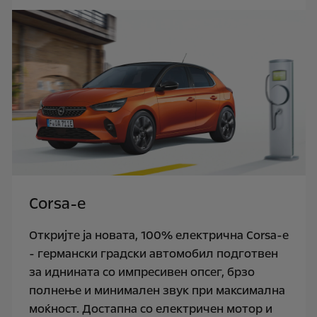
Corsa-e
Откријте ја новата, 100% електрична Corsa-e
- германски градски автомобил подготвен
за иднината со импресивен опсег, брзо
полнење и минимален звук при максимална
моќност. Достапна со електричен мотор и