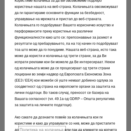
Користиме колачиња за да Ви овозможиме подобро
користење нашата на веб-страна. Колачињата овозможуваат
да ги гарантираме основните функции за безбедност,
управување на мрежата и пристап до веб-страната.
Колачињата го подобруваат Вашето корисничко искуство и
перформансите преку користење на различни
функционалности како што се: препознавање за јазикот и
резултати од пребарувањето, па на тој начин го подобруваат
тоа што може да го понудиме. Нашата веб-страна, исто така
може да користи и колачиња од трети страни, за да Ви
испрати реклами кои би можеле да Ве интересираат. Некои
од колачињата може да се процесираат од трети страни
лоцирани во земји надвор од Европската Економска Зона
(ЕЕЗ / EEA) кои можеби сѐ уште немаат добиено одлука за
Секогаш добро информиран
соодветност од страна на европските органи за заштита на
лични податоци. Во таков случај, преносот се базира на
Ког возите Opel Corsa овозможува забавно
Вашата согласност (чл. 49.1а од GDRP – Општа регулатива
за заштита на личните податоци).
возење со технологијата од големите
автомобили. Ние сме тука за да Ви
Ако сакате да дознаете повеќе за колачињата кои ги
помогнеме при купувањето, а нашите
користиме и како да управувате со нив, може да пристапите
експерти во Opel Bank ќе Ве известат за сите
Политика на колачиња
до
или пак да кликнете на копчето