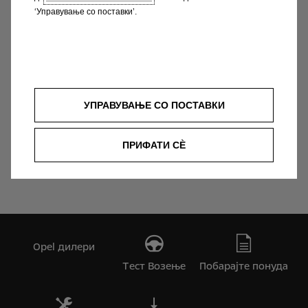
аспекти на финансирање, изнајмување или
‘Управување со поставки’.
услуга.
Opel Дилери
УПРАВУВАЊЕ СО ПОСТАВКИ
ПРИФАТИ СÈ
Cars
Opel дилери
Tест Bозење
Побарајте понуда