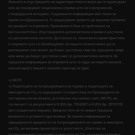
Описите и илустрациите на карактеристиките може да се однесуваат
или да покажуваат опционална опрема што не е вклучена во
стандардната испорака. Содржаните информации беа точни за
време на објавувањето. Го задржуваме правото да вршиме промени
во дизајнот и опремата. Прикажаните бои се приближни на
вистинските бои. Илустрираната дополнителна опрема е достапна
со дополнителна наплата. Достапноста, техничките карактеристики
и опремата што се обезбедуваат на нашите возила може да се
разликуваат или можат да бидат достапни само во одредени земји
или може да бидат достапни само со дополнителна наплата. За
прецизни информации за опремата што се нуди на нашите возила ,
контактирајте вашиот локален партнер на Opel.
+) WLTP
+) Податоците за потрошувачката на гориво и податоците за
емисијата на CO
се одредуваат со користење на Процедурата за
2
тестирање лесни возила, усогласена низ целиот свет (WLTP), во
согласност со регулативите R (EК) бр. 715/2007 и R (ЕУ) бр. 2017/1151
(во соодветните верзии). Вредностите не ги земаат предвид
возењето и условите при возење. За повеќе информации за
официјалните вредности на потрошувачката на гориво и емисијата
на CO
, ве молиме прочитајте го упатството „Упатство за
2
потрошувачката на гориво и емисиите на CO
на новите патнички