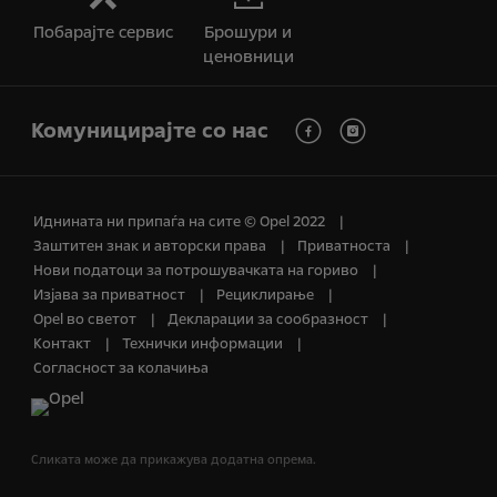
Побарајте сервис
Брошури и
ценовници
Комуницирајте со нас
Иднината ни припаѓа на сите © Opel 2022
Заштитен знак и авторски права
Приватноста
Нови податоци за потрошувачката на гориво
Изјава за приватност
Рециклирање
Opel во светот
Декларации за сообразност
Контакт
Технички информации
Согласност за колачиња
Сликата може да прикажува додатна опрема.