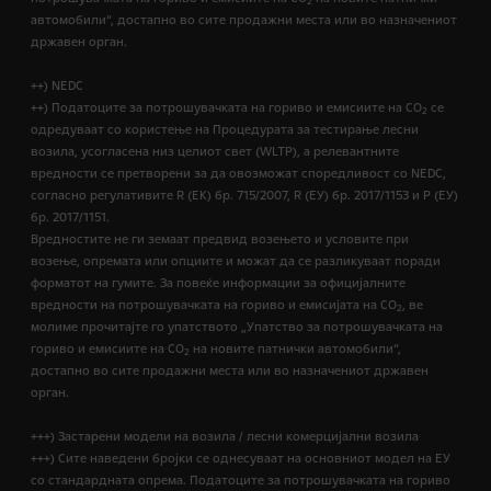
2
автомобили“, достапно во сите продажни места или во назначениот
државен орган.
++) NEDC
++) Податоците за потрошувачката на гориво и емисиите на CO
се
2
одредуваат со користење на Процедурата за тестирање лесни
возила, усогласена низ целиот свет (WLTP), а релевантните
вредности се претворени за да овозможат споредливост со NEDC,
согласно регулативите R (EК) бр. 715/2007, R (ЕУ) бр. 2017/1153 и Р (ЕУ)
бр. 2017/1151.
Вредностите не ги земаат предвид возењето и условите при
возење, опремата или опциите и можат да се разликуваат поради
форматот на гумите. За повеќе информации за официјалните
вредности на потрошувачката на гориво и емисијата на CO
, ве
2
молиме прочитајте го упатството „Упатство за потрошувачката на
гориво и емисиите на CO
на новите патнички автомобили“,
2
достапно во сите продажни места или во назначениот државен
орган.
+++) Застарени модели на возила / лесни комерцијални возила
+++) Сите наведени бројки се однесуваат на основниот модел на ЕУ
со стандардната опрема. Податоците за потрошувачката на гориво