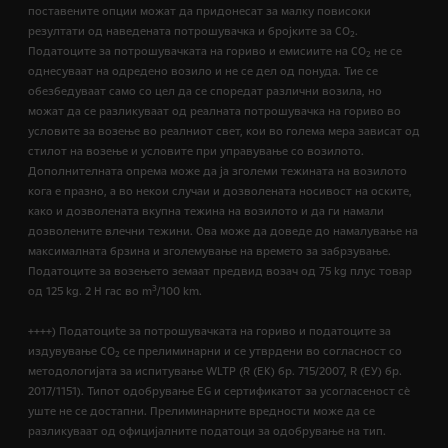
поставените опции можат да придонесат за малку повисоки
резултати од наведената потрошувачка и бројките за CO
.
2
Податоците за потрошувачката на гориво и емисиите на CO
не се
2
однесуваат на одредено возило и не се дел од понуда. Тие се
обезбедуваат само со цел да се споредат различни возила, но
можат да се разликуваат од реалната потрошувачка на гориво во
условите за возење во реалниот свет, кои во голема мера зависат од
стилот на возење и условите при управување со возилото.
Дополнителната опрема може да ја зголеми тежината на возилото
кога е празно, а во некои случаи и дозволената носивост на оските,
како и дозволената вкупна тежина на возилото и да ги намали
дозволените влечни тежини. Ова може да доведе до намалување на
максималната брзина и зголемување на времето за забрзување.
Податоците за возењето земаат предвид возач од 75 kg плус товар
3
од 125 kg. 2 H гас во m
/100 km.
++++) Податоциte за потрошувачката на гориво и податоците за
издувување CO
се прелиминарни и се утврдени во согласност со
2
методологијата за испитување WLTP (R (EК) бр. 715/2007, R (ЕУ) бр.
2017/1151). Типот одобрување EG и сертификатот за усогласеност сѐ
уште не се достапни. Прелиминарните вредности може да се
разликуваат од официјалните податоци за одобрување на тип.