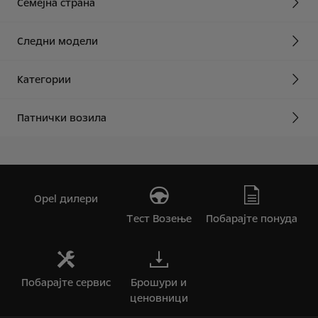
Семејна странa
Cледни модели
Категории
Патнички возила
Opel дилери
Tест Bозење
Побарајте понуда
Побарајте сервис
Брошури и
ценовници