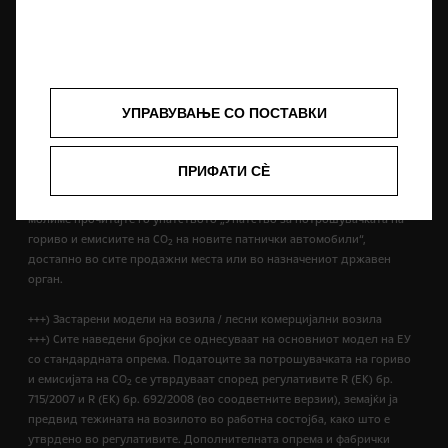
++) Податоците за потрошувачката на гориво и емисиите на CO
се
2
одредуваат со користење на Процедурата за тестирање лесни
возила, усогласена низ целиот свет (WLTP), а релевантните
вредности се претворени за да овозможат споредливост со NEDC,
согласно регулативите R (EК) бр. 715/2007, R (ЕУ) бр. 2017/1153 и Р (ЕУ)
УПРАВУВАЊЕ СО ПОСТАВКИ
бр. 2017/1151.
Вредностите не ги земаат предвид возењето и условите при
возење, опремата или опциите и можат да се разликуваат поради
ПРИФАТИ СÈ
форматот на гумите. За повеќе информации за официјалните
вредности на потрошувачката на гориво и емисијата на CO
, ве
2
молиме прочитајте го упатството „Упатство за потрошувачката на
гориво и емисиите на CO
на новите патнички автомобили“,
2
достапно во сите продажни места или во назначениот државен
орган.
+++) Застарени модели на возила / лесни комерцијални возила
+++) Сите наведени бројки се однесуваат на основниот модел на ЕУ
со стандардната опрема. Податоците за потрошувачката на гориво
и емисијата на СО
се утврдуваат според регулативите R (ЕК) бр.
2
715/2007 и R (ЕК) бр. 692/2008 (во соодветните верзии), земајќи ја
предвид тежината на возилото во работна состојба, како што е
утврдено во регулативите. Дополнителната опрема и фабрички