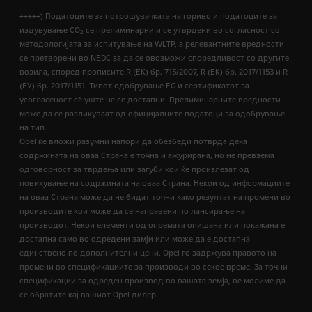
+++++) Податоците за потрошувачката на гориво и податоците за
издувување CO
се прелиминарни и се утврдени во согласност со
2
методологијата за испитување на WLTP, а релевантните вредности
се претворени во NEDC за да се овозможи споредливост со другите
возила, според прописите R (EК) бр. 715/2007, R (ЕК) бр. 2017/1153 и R
(ЕУ) бр. 2017/1151. Типот одобрување EG и сертификатот за
усогласеност сѐ уште не се достапни. Прелиминарните вредности
може да се разликуваат од официјалните податоци за одобрување
на тип.
Opel ќе вложи разумни напори да обезбеди потврда дека
содржината на оваа Страна е точна и ажурирана, но не превзема
одговорност за тврдења или загуби кои ќе произлезат од
повикување на содржината на оваа Страна. Некои од информациите
на оваа Страна може да не бидат точни како резултат на промени во
производите кои може да се направени по лансирање на
производот. Некои елементи од опремата опишана или покажана е
достапна само во одредени замји или може да е достапна
единствено по дополнителни цени. Opel го задржува правото на
промени во спецификациите за производи во секое време. За точни
спецификации за одреден производ во вашата земја, ве молиме да
се обратите кај вашиот Opel дилер.