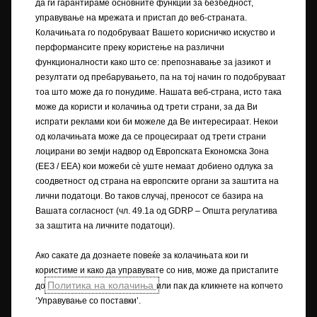
да ги гарантираме основните функции за безбедност,
во дизајнот и опремата. Прикажаните бои се приближни на
управување на мрежата и пристап до веб-страната.
вистинските бои. Илустрираната дополнителна опрема е достапна
Колачињата го подобруваат Вашето корисничко искуство и
со дополнителна наплата. Достапноста, техничките карактеристики
и опремата што се обезбедуваат на нашите возила може да се
перформансите преку користење на различни
разликуваат или можат да бидат достапни само во одредени земји
функционалности како што се: препознавање за јазикот и
или може да бидат достапни само со дополнителна наплата. За
резултати од пребарувањето, па на тој начин го подобруваат
прецизни информации за опремата што се нуди на нашите возила ,
тоа што може да го понудиме. Нашата веб-страна, исто така
контактирајте вашиот локален партнер на Opel.
може да користи и колачиња од трети страни, за да Ви
испрати реклами кои би можеле да Ве интересираат. Некои
+) WLTP
од колачињата може да се процесираат од трети страни
+) Податоците за потрошувачката на гориво и податоците за
лоцирани во земји надвор од Европската Економска Зона
емисијата на CO
се одредуваат со користење на Процедурата за
2
(ЕЕЗ / EEA) кои можеби сѐ уште немаат добиено одлука за
тестирање лесни возила, усогласена низ целиот свет (WLTP), во
соодветност од страна на европските органи за заштита на
согласност со регулативите R (EК) бр. 715/2007 и R (ЕУ) бр. 2017/1151
лични податоци. Во таков случај, преносот се базира на
(во соодветните верзии). Вредностите не ги земаат предвид
Вашата согласност (чл. 49.1а од GDRP – Општа регулатива
возењето и условите при возење. За повеќе информации за
за заштита на личните податоци).
официјалните вредности на потрошувачката на гориво и емисијата
на CO
, ве молиме прочитајте го упатството „Упатство за
2
Ако сакате да дознаете повеќе за колачињата кои ги
потрошувачката на гориво и емисиите на CO
на новите патнички
2
користиме и како да управувате со нив, може да пристапите
автомобили“, достапно во сите продажни места или во назначениот
Политика на колачиња
до
или пак да кликнете на копчето
државен орган.
‘Управување со поставки’.
++) NEDC