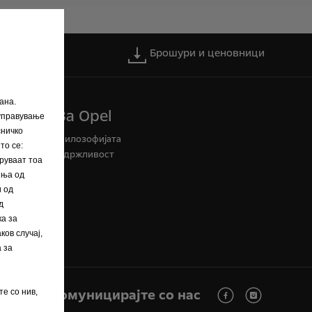
те сервис
Брошури и ценовници
ана.
3a Opel
 управување
сничко
Филозофијата
то се:
Одржливост
бруваат тоа
иња од
и од
д
ка за
ков случај,
 за
Комуницирајте со нас
те со нив,