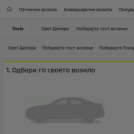
Патнички возила
Комерцијални возила
Понуд
Tools
Opel Дилери
Побарајте тест возење
Opel Дилери
Побарајте тест возење
Побарајте Пон
1. Одбери го своето возило