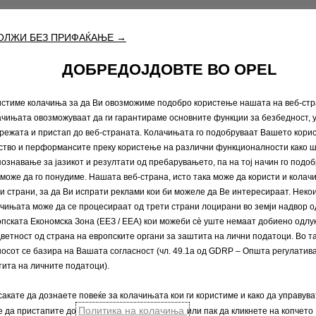
ОЛЖИ БЕЗ ПРИФАЌАЊЕ →
Побарајте понуда
Побарај
ДОБРЕДОЈДОВТЕ ВО OPEL
стиме колачиња за да Ви овозможиме подобро користење нашата на веб-стр
ијални возила
Повеќе за Opel
чињата овозможуваат да ги гарантираме основните функции за безбедност,
режата и пристап до веб-страната. Колачињата го подобруваат Вашето кори
озила
Opel Connect
ство и перформансите преку користење на различни функционалности како ш
Инфозабава
ознавање за јазикот и резултати од пребарувањето, па на тој начин го подо
Concept cars
може да го понудиме. Нашата веб-страна, исто така може да користи и колач
Opel класици
и страни, за да Ви испрати реклами кои би можеле да Ве интересираат. Неко
Opel lifestyle shop
чињата може да се процесираат од трети страни лоцирани во земји надвор о
Едноставно електрична
пската Економска Зона (ЕЕЗ / EEA) кои можеби сѐ уште немаат добиено одлу
Opel Experimental
ветност од страна на европските органи за заштита на лични податоци. Во та
осот се базира на Вашата согласност (чл. 49.1а од GDRP – Општа регулатива
ита на личните податоци).
сакате да дознаете повеќе за колачињата кои ги користиме и како да управува
Политика на колачиња
е да пристапите до
или пак да кликнете на копчето