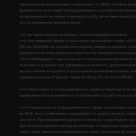
претворени за да овозможат споредливост со NEDC, согласно регулативи
Вредностите не ги земаат предвид возењето и условите при возењ
потрошувачката на гориво и емисијата на CO
, ве молиме прочитајт
2
или во назначениот државен орган.
+++) Застарени модели на возила / лесни комерцијални возила
+++) Сите наведени бројки се однесуваат на основниот модел на Е
(ЕК) бр. 692/2008 (во соодветните верзии), земајќи ја предвид те
придонесат за малку повисоки резултати од наведената потрошува
Тие се обезбедуваат само со цел да се споредат различни возила, 
на возење и условите при управување со возилото. Дополнителната
вкупна тежина на возилото и да ги намали дозволените влечни те
3
предвид возач од 75 kg плус товар од 125 kg. 2 H гас во m
/100 km.
++++) Податоциte за потрошувачката на гориво и податоците за и
одобрување EG и сертификатот за усогласеност сѐ уште не се дос
+++++) Податоците за потрошувачката на гориво и податоците за 
во NEDC за да се овозможи споредливост со другите возила, според п
достапни. Прелиминарните вредности може да се разликуваат од 
Opel ќе вложи разумни напори да обезбеди потврда дека содржинат
оваа Страна. Некои од информациите на оваа Страна може да не б