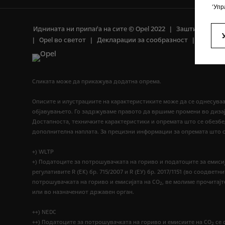
‘Упр
Иднината ни припаѓа на сите © Opel 2022
Заштитен знак
Opel во светот
Декларации за сообразност
Контакт
Сликата може да прикажува додатна опрема.
Описите и илустрациите на карактеристиките може да се однесува
објавувањето. Го задржуваме правото да вршиме промени во дизај
Достапноста, техничките карактеристики и опремата што се обезб
дополнителна наплата. За прецизни информации за опремата што се
+) WLTP
+) Податоците за потрошувачката на гориво и податоците за емисиј
регулативите R (EК) бр. 715/2007 и R (ЕУ) бр. 2017/1151 (во соодв
потрошувачката на гориво и емисијата на CO
, ве молиме прочитајт
2
или во назначениот државен орган.
++) NEDC
++) Податоците за потрошувачката на гориво и емисиите на CO
се 
2