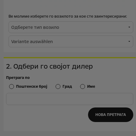
Ве молиме изберете го возилото за кое сте заинтересирани:
2. Одбери го својот дилер
Претрага по
Поштенски број
Град
Име
НОВА ПРЕТРАГА