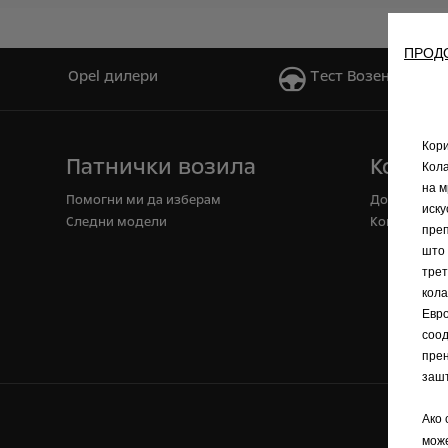
ПРОД
Opel дилери
Tест Bозење
Кори
Патнички возила
Комерц
Кола
на м
Помогни ми да изберам
Доставна в
иску
Cледни модели
Конверзии
преп
што 
трет
кола
Евро
соод
прен
зашт
Ако 
мож