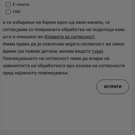
Е-пошта
СМС
и со избирање на барем еден од овие канали, се
согласувам со поврзаната обработка на податоци како
што е опишано во
Изјавата за согласност
.
Имам право да ја повлечам мојата согласност во секое
време (за повеќе детали, молам видете
тука
).
Повлекувањето на согласност нема да влијае на
законитоста на обработката врз основа на согласноста
пред нејзиното повлекување.
ИСПРАТИ