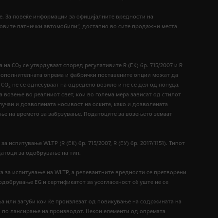
е. За повеќе информации за официјалните вредности на
овите патнички автомобили“, достапно во сите продажни места
а на СО
се утврдуваат според регулативите R (ЕК) бр. 715/2007 и R
2
е. Дополнителната опрема и фабрички поставените опции можат да
 CO
не се однесуваат на одредено возило и не се дел од понуда.
2
а возење во реалниот свет, кои во голема мера зависат од стилот
лучаи и дозволената носивост на оските, како и дозволената
ње на времето за забрзување. Податоците за возењето земаат
 испитување WLTP (R (EК) бр. 715/2007, R (ЕУ) бр. 2017/1151). Типот
датоци за одобрување на тип.
а за испитување на WLTP, а релевантните вредности се претворени
от одобрување EG и сертификатот за усогласеност сѐ уште не се
ња или загуби кои ќе произлезат од повикување на содржината на
и по лансирање на производот. Некои елементи од опремата