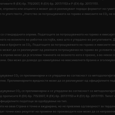
те R (EК) бр. 715/2007, R (ЕУ) бр. 2017/1153 и Р (ЕУ) бр. 2017/1151.
е, опремата или опциите и можат да се разликуваат поради форматот на гумит
е го упатството „Упатство за потрошувачката на гориво и емисиите на CO
на н
2
У со стандардната опрема. Податоците за потрошувачката на гориво и емисијат
жината на возилото во работна состојба, како што е утврдено во регулативит
чка и бројките за CO
. Податоците за потрошувачката на гориво и емисиите на
2
но можат да се разликуваат од реалната потрошувачка на гориво во условите з
 опрема може да ја зголеми тежината на возилото кога е празно, а во некои с
жини. Ова може да доведе до намалување на максималната брзина и зголемува
здувување CO
се прелиминарни и се утврдени во согласност со методологијата за
2
тапни. Прелиминарните вредности може да се разликуваат од официјалните по
издувување CO
се прелиминарни и се утврдени во согласност со методологијат
2
рописите R (EК) бр. 715/2007, R (ЕК) бр. 2017/1153 и R (ЕУ) бр. 2017/1151. Тип
официјалните податоци за одобрување на тип.
а на оваа Страна е точна и ажурирана, но не превзема одговорност за тврде
идат точни како резултат на промени во производите кои може да се направен