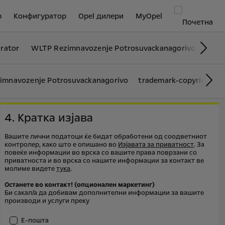
р
Конфигуратор
Opel дилери
MyOpel
rator
WLTP Rezimnavozenje Potrosuvackanagorivo
Рец
Сл
imnavozenje Potrosuvackanagorivo
trademark-copyrights
Сле
4. Кратка изјава
Вашите лични податоци ќе бидат обработени од соодветниот
контролер, како што е опишано во
Изјавата за приватност
. За
повеќе информации во врска со вашите права поврзани со
приватноста и во врска со нашите информации за контакт ве
молиме видете
тука
.
Останете во контакт! (опционален маркетинг)
Би сакал/а да добивам дополнителни информации за вашите
производи и услуги преку
Е-пошта