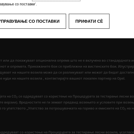
авување со поставки’.
 и авторски права
Приватноста
Нови податоци за потрошувачк
УПРАВУВАЊЕ СО ПОСТАВКИ
ПРИФАТИ СÈ
Технички информации
Согласност за колачиња
ат или да покажуваат опционална опрема што не е вклучена во стандардната 
нот и опремата. Прикажаните бои се приближни на вистинските бои. Илустри
едуваат на нашите возила може да се разликуваат или можат да бидат достапн
 нуди на нашите возила , контактирајте вашиот локален партнер на Opel.
ата на CO
се одредуваат со користење на Процедурата за тестирање лесни воз
2
етните верзии). Вредностите не ги земаат предвид возењето и условите при воз
е го упатството „Упатство за потрошувачката на гориво и емисиите на CO
на н
2
одредуваат со користење на Процедурата за тестирање лесни возила, усогласе