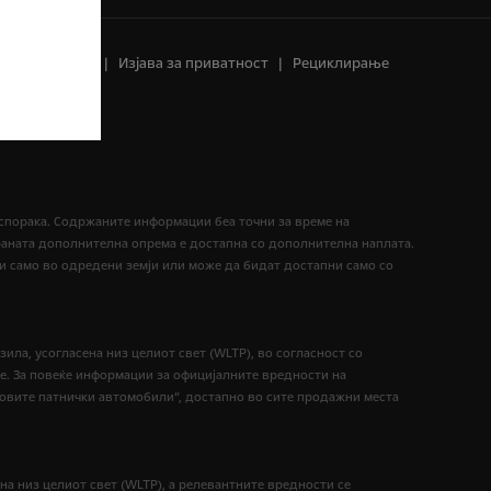
ата на гориво
Изјава за приватност
Рециклирање
испорака. Содржаните информации беа точни за време на
раната дополнителна опрема е достапна со дополнителна наплата.
и само во одредени земји или може да бидат достапни само со
ила, усогласена низ целиот свет (WLTP), во согласност со
ење. За повеќе информации за официјалните вредности на
овите патнички автомобили“, достапно во сите продажни места
на низ целиот свет (WLTP), а релевантните вредности се