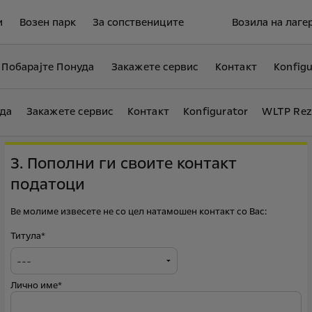
и
Возен парк
За сопствениците
Возила на лаге
Побарајте Понуда
Закажете сервис
Контакт
Konfigu
уда
Закажете сервис
Контакт
Konfigurator
WLTP Rez
3. Пополни ги своите контакт
податоци
Ве молиме извесете не со цел натамошен контакт со Вас:
Титула*
Лично име*