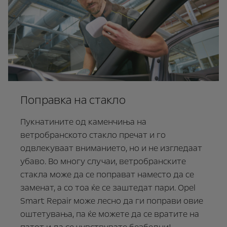
Поправка на стакло
Пукнатините од каменчиња на
ветробранското стакло пречат и го
одвлекуваат вниманието, но и не изгледаат
убаво. Во многу случаи, ветробранските
стакла може да се поправат наместо да се
заменат, а со тоа ќе се заштедат пари. Opel
Smart Repair може лесно да ги поправи овие
оштетувања, па ќе можете да се вратите на