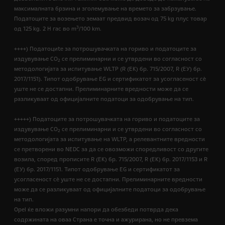
максималната брзина и зголемување на времето за забрзување.
Податоците за возењето земаат предвид возач од 75 kg плус товар
3
од 125 kg. 2 H гас во m
/100 km.
++++) Податоциte за потрошувачката на гориво и податоците за
издувување CO
се прелиминарни и се утврдени во согласност со
2
методологијата за испитување WLTP (R (EК) бр. 715/2007, R (ЕУ) бр.
2017/1151). Типот одобрување EG и сертификатот за усогласеност сѐ
уште не се достапни. Прелиминарните вредности може да се
разликуваат од официјалните податоци за одобрување на тип.
+++++) Податоците за потрошувачката на гориво и податоците за
издувување CO
се прелиминарни и се утврдени во согласност со
2
методологијата за испитување на WLTP, а релевантните вредности
се претворени во NEDC за да се овозможи споредливост со другите
возила, според прописите R (EК) бр. 715/2007, R (ЕК) бр. 2017/1153 и R
(ЕУ) бр. 2017/1151. Типот одобрување EG и сертификатот за
усогласеност сѐ уште не се достапни. Прелиминарните вредности
може да се разликуваат од официјалните податоци за одобрување
на тип.
Opel ќе вложи разумни напори да обезбеди потврда дека
содржината на оваа Страна е точна и ажурирана, но не превзема