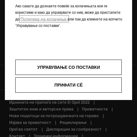
MyOpel
Ако сакате да дознаете повеќе за колачињата кои ги
користиме и како да управувате со нив, може да пристапите
Политика на колачиња
до
или пак да кликнете на копчето
Побарајте сервис
Побарајте понуда
‘Управување со поставки’.
Контакт
УПРАВУВАЊЕ СО ПОСТАВКИ
Комуницирајте со нас
ПРИФАТИ СÈ
Иднината ни припаѓа на сите © Opel 2022
Заштитен знак и авторски права
Приватноста
Нови податоци за потрошувачката на гориво
Изјава за приватност
Рециклирање
Opel во светот
Декларации за сообразност
Контакт
Технички информации