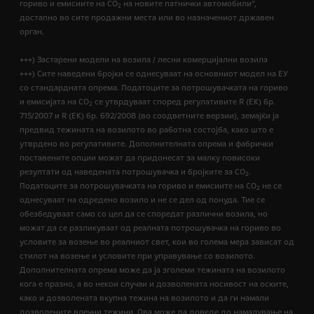
гориво и емисиите на CO
на новите патнички автомобили“,
2
достапно во сите продажни места или во назначениот државен
орган.
+++) Застарени модели на возила / лесни комерцијални возила
+++) Сите наведени бројки се однесуваат на основниот модел на ЕУ
со стандардната опрема. Податоците за потрошувачката на гориво
и емисијата на СО
се утврдуваат според регулативите R (ЕК) бр.
2
715/2007 и R (ЕК) бр. 692/2008 (во соодветните верзии), земајќи ја
предвид тежината на возилото во работна состојба, како што е
утврдено во регулативите. Дополнителната опрема и фабрички
поставените опции можат да придонесат за малку повисоки
резултати од наведената потрошувачка и бројките за CO
.
2
Податоците за потрошувачката на гориво и емисиите на CO
не се
2
однесуваат на одредено возило и не се дел од понуда. Тие се
обезбедуваат само со цел да се споредат различни возила, но
можат да се разликуваат од реалната потрошувачка на гориво во
условите за возење во реалниот свет, кои во голема мера зависат од
стилот на возење и условите при управување со возилото.
Дополнителната опрема може да ја зголеми тежината на возилото
кога е празно, а во некои случаи и дозволената носивост на оските,
како и дозволената вкупна тежина на возилото и да ги намали
дозволените влечни тежини. Ова може да доведе до намалување на