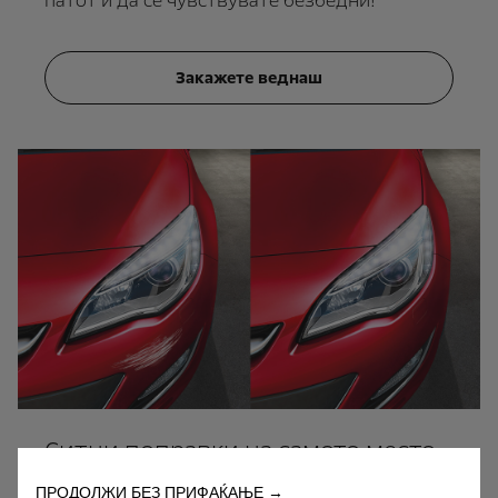
патот и да се чувствувате безбедни!
Закажете веднаш
Ситни поправки на самото место
ПРОДОЛЖИ БЕЗ ПРИФАЌАЊЕ →