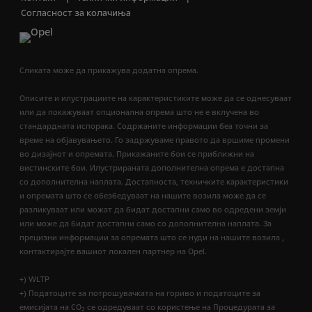
Согласност за колачиња
Сликата може да прикажува додатна опрема.
Описите и илустрациите на карактеристиките може да се однесуваат
или да покажуваат опционална опрема што не е вклучена во
стандардната испорака. Содржаните информации беа точни за
време на објавувањето. Го задржуваме правото да вршиме промени
во дизајнот и опремата. Прикажаните бои се приближни на
вистинските бои. Илустрираната дополнителна опрема е достапна
со дополнителна наплата. Достапноста, техничките карактеристики
и опремата што се обезбедуваат на нашите возила може да се
разликуваат или можат да бидат достапни само во одредени земји
или може да бидат достапни само со дополнителна наплата. За
прецизни информации за опремата што се нуди на нашите возила ,
контактирајте вашиот локален партнер на Opel.
+) WLTP
+) Податоците за потрошувачката на гориво и податоците за
емисијата на CO
се одредуваат со користење на Процедурата за
2