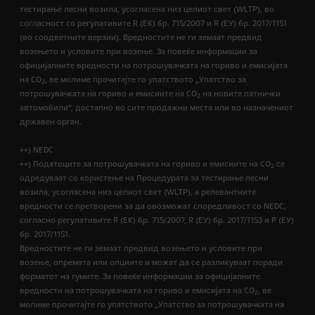
тестирање лесни возила, усогласена низ целиот свет (WLTP), во
согласност со регулативите R (EК) бр. 715/2007 и R (ЕУ) бр. 2017/1151
(во соодветните верзии). Вредностите не ги земаат предвид
возењето и условите при возење. За повеќе информации за
официјалните вредности на потрошувачката на гориво и емисијата
на CO
, ве молиме прочитајте го упатството „Упатство за
2
потрошувачката на гориво и емисиите на CO
на новите патнички
2
автомобили“, достапно во сите продажни места или во назначениот
државен орган.
++) NEDC
++) Податоците за потрошувачката на гориво и емисиите на CO
се
2
одредуваат со користење на Процедурата за тестирање лесни
возила, усогласена низ целиот свет (WLTP), а релевантните
вредности се претворени за да овозможат споредливост со NEDC,
согласно регулативите R (EК) бр. 715/2007, R (ЕУ) бр. 2017/1153 и Р (ЕУ)
бр. 2017/1151.
Вредностите не ги земаат предвид возењето и условите при
возење, опремата или опциите и можат да се разликуваат поради
форматот на гумите. За повеќе информации за официјалните
вредности на потрошувачката на гориво и емисијата на CO
, ве
2
молиме прочитајте го упатството „Упатство за потрошувачката на