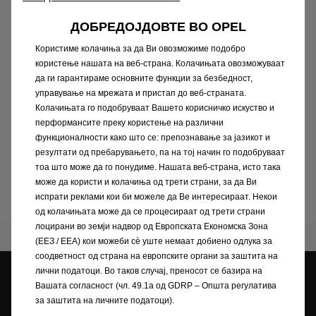
Понекогаш се случуваат мали каросериски
оштетувања или гребнатини при паркирање
ДОБРЕДОЈДОВТЕ ВО OPEL
на возилото. Но, благодарение на нашата
Користиме колачиња за да Ви овозможиме подобро
иновативна техника за распрскување на
користење нашата на веб-страна. Колачињата овозможуваат
боите, можеме брзо да поправиме поголеми
да ги гарантираме основните функции за безбедност,
места на оштетена боја на каросеријата.
управување на мрежата и пристап до веб-страната.
Локализираната поправка на бојата е
Колачињата го подобруваат Вашето корисничко искуство и
перформансите преку користење на различни
флексибилна, економична и штеди време.
функционалности како што се: препознавање за јазикот и
резултати од пребарувањето, па на тој начин го подобруваат
тоа што може да го понудиме. Нашата веб-страна, исто така
Закажете веднаш
може да користи и колачиња од трети страни, за да Ви
испрати реклами кои би можеле да Ве интересираат. Некои
од колачињата може да се процесираат од трети страни
лоцирани во земји надвор од Европската Економска Зона
(ЕЕЗ / EEA) кои можеби сѐ уште немаат добиено одлука за
соодветност од страна на европските органи за заштита на
лични податоци. Во таков случај, преносот се базира на
Opel дилери
Вашата согласност (чл. 49.1а од GDRP – Општа регулатива
за заштита на личните податоци).
Регистрирајте се на