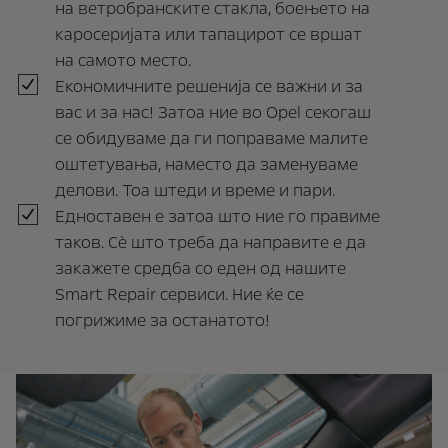
на ветробранските стакла, боењето на
каросеријата или тапацирот се вршат
на самото место.
Економичните решенија се важни и за
вас и за нас! Затоа ние во Opel секогаш
се обидуваме да ги поправаме малите
оштетувања, наместо да заменуваме
делови. Тоа штеди и време и пари.
Едноставен е затоа што ние го правиме
таков. Сè што треба да направите е да
закажете средба со еден од нашите
Smart Repair сервиси. Ние ќе се
погрижиме за останатото!