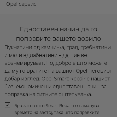
Opel сервис
Едноставен начин да го
поправите вашето возило
Пукнатини од камчиња, град, гребнатини
и мали вдлабнатини - да, тие ве
вознемируваат. Но, добро е што можете
да му го вратите на вашиот Opel неговиот
добар изглед. Opel Smart Repair е нашиот
брз, економичен и едноставен начин за
поправка на ситните оштетувања.
Брз затоа што Smart Repair го намалува
времето на застој, така што поправките