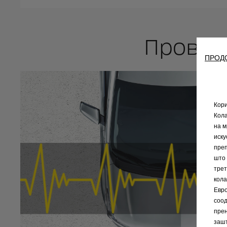
Проверк
ПРОД
Кори
Кола
на м
иску
преп
што 
трет
кола
Евро
соод
прен
зашт