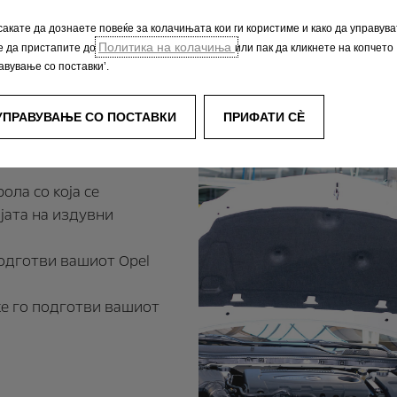
сакате да дознаете повеќе за колачињата кои ги користиме и како да управува
Политика на колачиња
е да пристапите до
или пак да кликнете на копчето
авување со поставки’.
ерка за технички пр
УПРАВУВАЊЕ СО ПОСТАВКИ
ПРИФАТИ СÈ
ола со која се
јата на издувни
подготви вашиот Opel
ќе го подготви вашиот