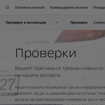
Патнички возила
Комерцијални возила
Понуд
Проверки и инспекции
Проверки
Серви
Проверки
Вашиот Opel нека се тркалан нежно с
на нашите експерти
Нашите возила покажуваат високи перформанс
квалитет. За да се увериме дека ќе останат так
возачи им препорачуваме повремено да ги пр