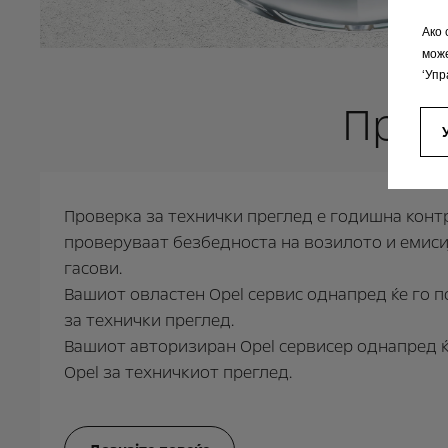
Ако 
мож
‘Упр
Пров
Проверка за технички преглед е годишна контр
проверуваат безбедноста на возилото и емиси
гасови.
Вашиот овластен Opel сервис однапред ќе го 
за технички преглед.
Вашиот авторизиран Opel сервисер однапред 
Opel за техничкиот преглед.