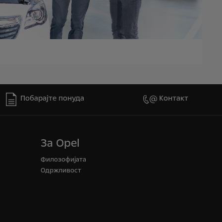
Побарајте понуда
Контакт
3a Opel
Филозофијата
Одржливост