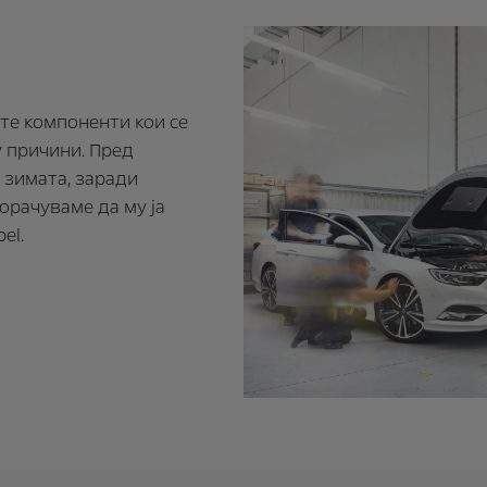
те компоненти кои се
у причини. Пред
 зимата, заради
орачуваме да му ја
el.