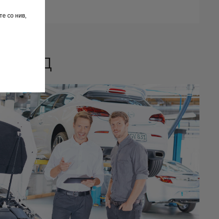
те со нив,
еглед