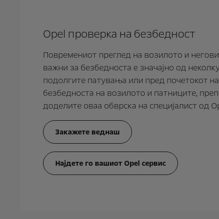
Opel проверка на безбедност
Повремениот преглед на возилото и негови
важни за безбедноста е значајно од неколк
подолгите патувања или пред почетокот на
безбедноста на возилото и патниците, преп
доделите оваа обврска на специјалист од Op
Закажете веднаш
Најдете го вашиот Opel сервис