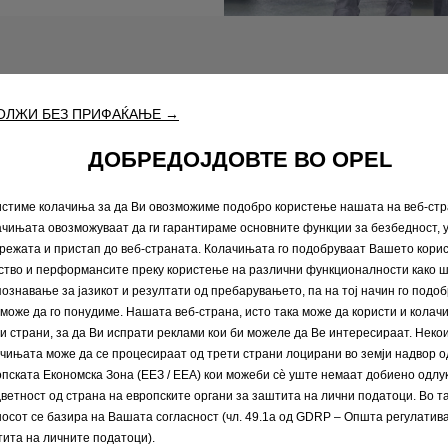
а на состојбата на 
ОЛЖИ БЕЗ ПРИФАЌАЊЕ →
ДОБРЕДОЈДОВТЕ ВО OPEL
Составени од околу 1
Ние вршиме визуелна 
стиме колачиња за да Ви овозможиме подобро користење нашата на веб-стр
чињата овозможуваат да ги гарантираме основните функции за безбедност,
со што осигурува безб
режата и пристап до веб-страната. Колачињата го подобруваат Вашето кори
Проверката на состојб
ство и перформансите преку користење на различни функционалности како ш
моментален извештај з
ознавање за јазикот и резултати од пребарувањето, па на тој начин го подо
може да го понудиме. Нашата веб-страна, исто така може да користи и колач
и страни, за да Ви испрати реклами кои би можеле да Ве интересираат. Неко
Дознајте повеќе
чињата може да се процесираат од трети страни лоцирани во земји надвор о
пската Економска Зона (ЕЕЗ / EEA) кои можеби сѐ уште немаат добиено одлу
ветност од страна на европските органи за заштита на лични податоци. Во та
Закажете веднаш
осот се базира на Вашата согласност (чл. 49.1а од GDRP – Општа регулатива
ита на личните податоци).