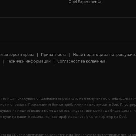
Opel Experimental
 и авторски права
Приватноста
Нови податоци за потрошувачк
Технички информации
Согласност за колачиња
ат или да покажуваат опционална опрема што не е вклучена во стандардната 
нот и опремата. Прикажаните бои се приближни на вистинските бои. Илустри
едуваат на нашите возила може да се разликуваат или можат да бидат достапн
 нуди на нашите возила , контактирајте вашиот локален партнер на Opel.
ата на CO
се одредуваат со користење на Процедурата за тестирање лесни воз
2