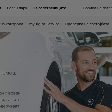
и
Возен парк
За сопствениците
Возила на лаге
сна контрола
myDigitalService
Проверка на состојбата 
о помош
и и врвен
ви, на сите
оверуваат