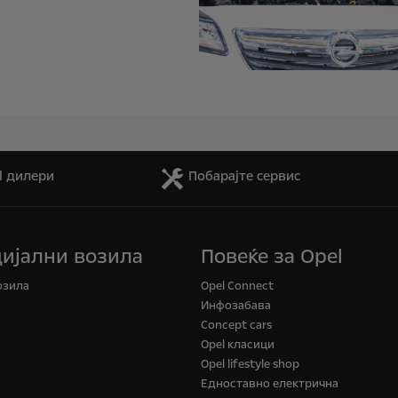
l дилери
Побарајте сервис
ијални возила
Повеќе за Opel
озила
Opel Connect
Инфозабава
Concept cars
Opel класици
Opel lifestyle shop
Едноставно електрична