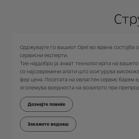
Стр
Одржувајте го вашиот Opel во врвна состојба 
сервисни експерти.
Тие најдобро ја знаат технологијата на вашет
со најсовремени алати што осигурува високок
фер цена. Посетата на овластен сервис барем 
зголемува вредноста на возилото при препро
Дознајте повеќе
Закажете веднаш