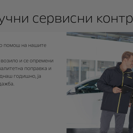
учни сервисни конт
со помош на нашите
о возило и се опремени
валитетна поправка и
еднаш годишно, ја
дажба.