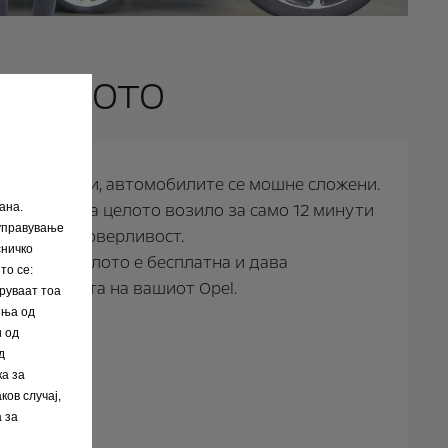
возилото
0.000 делови, автомобилите се мошне сложени.
проверка на целото возило за само 12 минути
ана.
 управување
едност и доверливост.
сничко
ата на возилото е бесплатна и дава
то се:
а состојбата на вашиот Opel.
бруваат тоа
иња од
и од
д
ка за
ков случај,
 за