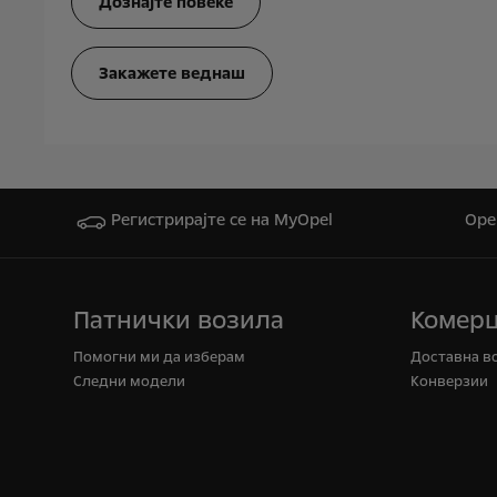
Дознајте повеќе
Закажете веднаш
Регистрирајте се на MyOpel
Ope
Патнички возила
Комерц
Помогни ми да изберам
Доставна в
Cледни модели
Конверзии