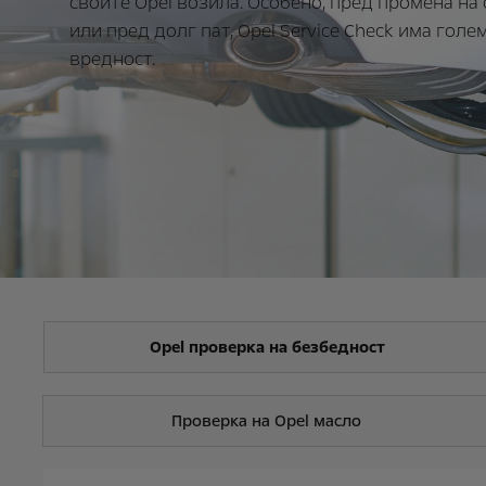
своите Opel возила. Особено, пред промена на
или пред долг пат, Opel Service Check има голе
вредност.
Opel проверка на безбедност
Проверка на Opel масло