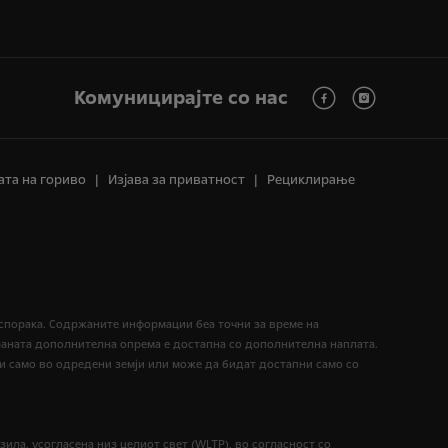
Комуницирајте со нас
ата на гориво
Изјава за приватност
Рециклирање
испорака. Содржаните информации беа точни за време на
раната дополнителна опрема е достапна со дополнителна наплата.
и само во одредени земји или може да бидат достапни само со
ила, усогласена низ целиот свет (WLTP), во согласност со