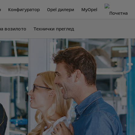
р
Конфигуратор
Opel дилери
MyOpel
на возилото
Технички преглед