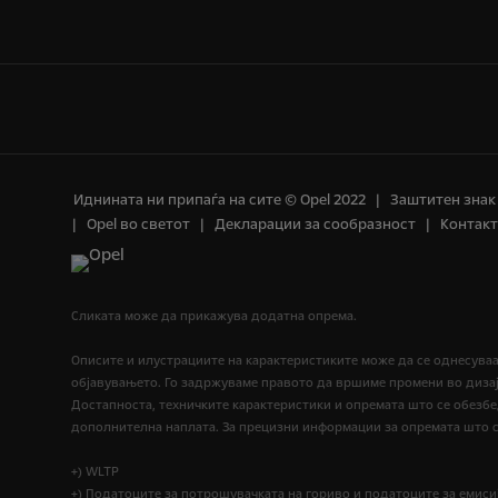
Иднината ни припаѓа на сите © Opel 2022
Заштитен знак
Opel во светот
Декларации за сообразност
Контакт
Сликата може да прикажува додатна опрема.
Описите и илустрациите на карактеристиките може да се однесува
објавувањето. Го задржуваме правото да вршиме промени во дизај
Достапноста, техничките карактеристики и опремата што се обезб
дополнителна наплата. За прецизни информации за опремата што се
+) WLTP
+) Податоците за потрошувачката на гориво и податоците за емисиј