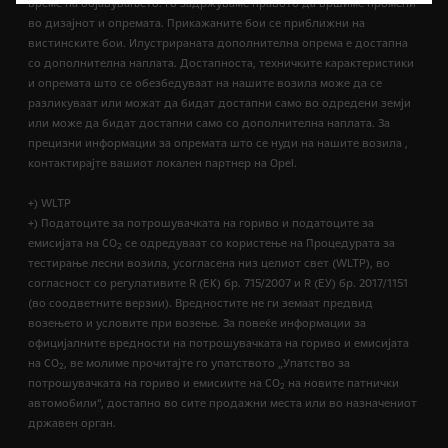
време на објавувањето. Го задржуваме правото да вршиме промени
во дизајнот и опремата. Прикажаните бои се приближни на
вистинските бои. Илустрираната дополнителна опрема е достапна
со дополнителна наплата. Достапноста, техничките карактеристики
и опремата што се обезбедуваат на нашите возила може да се
разликуваат или можат да бидат достапни само во одредени земји
или може да бидат достапни само со дополнителна наплата. За
прецизни информации за опремата што се нуди на нашите возила ,
контактирајте вашиот локален партнер на Opel.
+) WLTP
+) Податоците за потрошувачката на гориво и податоците за
емисијата на CO
се одредуваат со користење на Процедурата за
2
тестирање лесни возила, усогласена низ целиот свет (WLTP), во
согласност со регулативите R (EК) бр. 715/2007 и R (ЕУ) бр. 2017/1151
(во соодветните верзии). Вредностите не ги земаат предвид
возењето и условите при возење. За повеќе информации за
официјалните вредности на потрошувачката на гориво и емисијата
на CO
, ве молиме прочитајте го упатството „Упатство за
2
потрошувачката на гориво и емисиите на CO
на новите патнички
2
автомобили“, достапно во сите продажни места или во назначениот
државен орган.