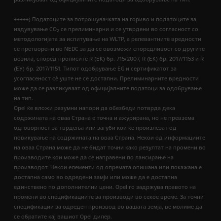
+++++) Податоците за потрошувачката на гориво и податоците за
издувување CO
се прелиминарни и се утврдени во согласност со
2
методологијата за испитување на WLTP, а релевантните вредности
се претворени во NEDC за да се овозможи споредливост со другите
возила, според прописите R (EК) бр. 715/2007, R (ЕК) бр. 2017/1153 и R
(ЕУ) бр. 2017/1151. Типот одобрување EG и сертификатот за
усогласеност сѐ уште не се достапни. Прелиминарните вредности
може да се разликуваат од официјалните податоци за одобрување
на тип.
Opel ќе вложи разумни напори да обезбеди потврда дека
содржината на оваа Страна е точна и ажурирана, но не превзема
одговорност за тврдења или загуби кои ќе произлезат од
повикување на содржината на оваа Страна. Некои од информациите
на оваа Страна може да не бидат точни како резултат на промени во
производите кои може да се направени по лансирање на
производот. Некои елементи од опремата опишана или покажана е
достапна само во одредени замји или може да е достапна
единствено по дополнителни цени. Opel го задржува правото на
промени во спецификациите за производи во секое време. За точни
спецификации за одреден производ во вашата земја, ве молиме да
се обратите кај вашиот Opel дилер.