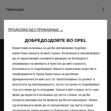
Гаранција
FlexCare
ПРОДОЛЖИ БЕЗ ПРИФАЌАЊЕ →
ДОБРЕДОЈДОВТЕ ВО OPEL
Користиме колачиња за да Ви овозможиме подобро
Opel дилери
користење нашата на веб-страна. Колачињата овозможуваат
Регистрирајте се на
да ги гарантираме основните функции за безбедност,
MyOpel
управување на мрежата и пристап до веб-страната.
Колачињата го подобруваат Вашето корисничко искуство и
перформансите преку користење на различни
функционалности како што се: препознавање за јазикот и
Побарајте сервис
Побарајте понуда
резултати од пребарувањето, па на тој начин го подобруваат
тоа што може да го понудиме. Нашата веб-страна, исто така
може да користи и колачиња од трети страни, за да Ви
испрати реклами кои би можеле да Ве интересираат. Некои
Контакт
од колачињата може да се процесираат од трети страни
лоцирани во земји надвор од Европската Економска Зона