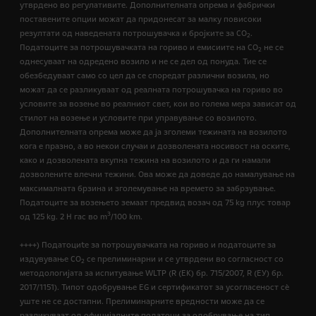
утврдено во регулативите. Дополнителната опрема и фабрички
поставените опции можат да придонесат за малку повисоки
резултати од наведената потрошувачка и бројките за CO
.
2
Податоците за потрошувачката на гориво и емисиите на CO
не се
2
однесуваат на одредено возило и не се дел од понуда. Тие се
обезбедуваат само со цел да се споредат различни возила, но
можат да се разликуваат од реалната потрошувачка на гориво во
условите за возење во реалниот свет, кои во голема мера зависат од
стилот на возење и условите при управување со возилото.
Дополнителната опрема може да ја зголеми тежината на возилото
кога е празно, а во некои случаи и дозволената носивост на оските,
како и дозволената вкупна тежина на возилото и да ги намали
дозволените влечни тежини. Ова може да доведе до намалување на
максималната брзина и зголемување на времето за забрзување.
Податоците за возењето земаат предвид возач од 75 kg плус товар
3
од 125 kg. 2 H гас во m
/100 km.
++++) Податоциte за потрошувачката на гориво и податоците за
издувување CO
се прелиминарни и се утврдени во согласност со
2
методологијата за испитување WLTP (R (EК) бр. 715/2007, R (ЕУ) бр.
2017/1151). Типот одобрување EG и сертификатот за усогласеност сѐ
уште не се достапни. Прелиминарните вредности може да се
разликуваат од официјалните податоци за одобрување на тип.