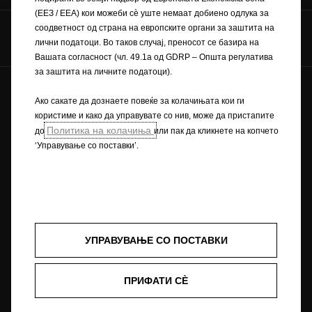
(ЕЕЗ / EEA) кои можеби сѐ уште немаат добиено одлука за
соодветност од страна на европските органи за заштита на
Комуницирајте со нас
лични податоци. Во таков случај, преносот се базира на
Вашата согласност (чл. 49.1а од GDRP – Општа регулатива
за заштита на личните податоци).
Иднината ни припаѓа на сите © Opel 2022
Ако сакате да дознаете повеќе за колачињата кои ги
Заштитен знак и авторски права
Приватноста
користиме и како да управувате со нив, може да пристапите
Нови податоци за потрошувачката на гориво
Политика на колачиња
до
или пак да кликнете на копчето
Изјава за приватност
Рециклирање
‘Управување со поставки’.
Opel во светот
Декларации за сообразност
Контакт
Технички информации
Согласност за колачиња
УПРАВУВАЊЕ СО ПОСТАВКИ
Сликата може да прикажува додатна опрема.
Описите и илустрациите на карактеристиките може да се однесуваат
ПРИФАТИ СÈ
или да покажуваат опционална опрема што не е вклучена во
стандардната испорака. Содржаните информации беа точни за