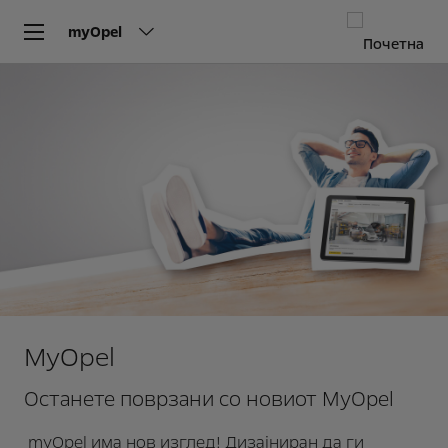
myOpel
MyOpel
Останете поврзани со новиот MyOpel
myOpel има нов изглед! Дизајниран да ги