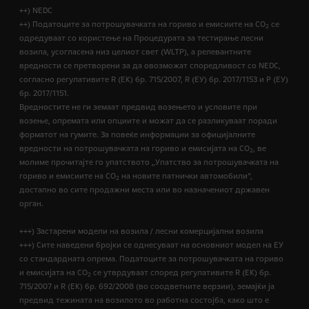
++) NEDC
++) Податоците за потрошувачката на гориво и емисиите на CO
се
2
одредуваат со користење на Процедурата за тестирање лесни
возила, усогласена низ целиот свет (WLTP), а релевантните
вредности се претворени за да овозможат споредливост со NEDC,
согласно регулативите R (EК) бр. 715/2007, R (ЕУ) бр. 2017/1153 и Р (ЕУ)
бр. 2017/1151.
Вредностите не ги земаат предвид возењето и условите при
возење, опремата или опциите и можат да се разликуваат поради
форматот на гумите. За повеќе информации за официјалните
вредности на потрошувачката на гориво и емисијата на CO
, ве
2
молиме прочитајте го упатството „Упатство за потрошувачката на
гориво и емисиите на CO
на новите патнички автомобили“,
2
достапно во сите продажни места или во назначениот државен
орган.
+++) Застарени модели на возила / лесни комерцијални возила
+++) Сите наведени бројки се однесуваат на основниот модел на ЕУ
со стандардната опрема. Податоците за потрошувачката на гориво
и емисијата на СО
се утврдуваат според регулативите R (ЕК) бр.
2
715/2007 и R (ЕК) бр. 692/2008 (во соодветните верзии), земајќи ја
предвид тежината на возилото во работна состојба, како што е