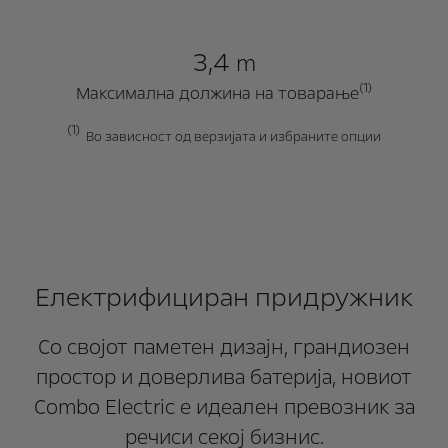
3,4
m
(1)
Mаксимална должина на товарање
(1)
Во зависност од верзијата и избраните опции
Електрифициран придружник
Со својот паметен дизајн, грандиозен
простор и доверлива батерија, новиот
Combo Electric е идеален превозник за
речиси секој бизнис.