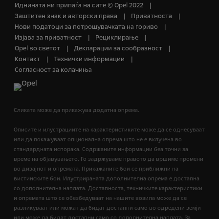
Иднината ни припаѓа на сите © Opel 2022
Заштитен знак и авторски права
Приватноста
Нови податоци за потрошувачката на гориво
Изјава за приватност
Рециклирање
Opel во светот
Декларации за сообразност
Контакт
Технички информации
Согласност за колачиња
Сликата може да прикажува додатна опрема.
Описите и илустрациите на карактеристиките може да се однесуваат
или да покажуваат опционална опрема што не е вклучена во
стандардната испорака. Содржаните информации беа точни за
време на објавувањето. Го задржуваме правото да вршиме промени
во дизајнот и опремата. Прикажаните бои се приближни на
вистинските бои. Илустрираната дополнителна опрема е достапна
со дополнителна наплата. Достапноста, техничките карактеристики
и опремата што се обезбедуваат на нашите возила може да се
разликуваат или можат да бидат достапни само во одредени земји
или може да бидат достапни само со дополнителна наплата. За