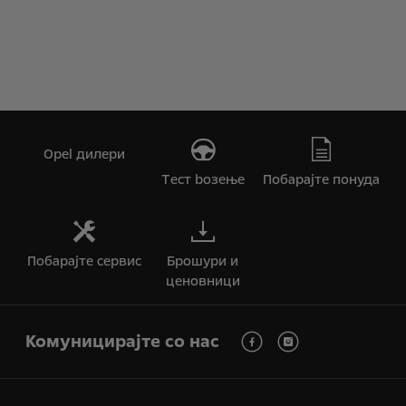
Opel дилери
Tест bозење
Побарајте понуда
Побарајте сервис
Брошури и
ценовници
Комуницирајте со нас