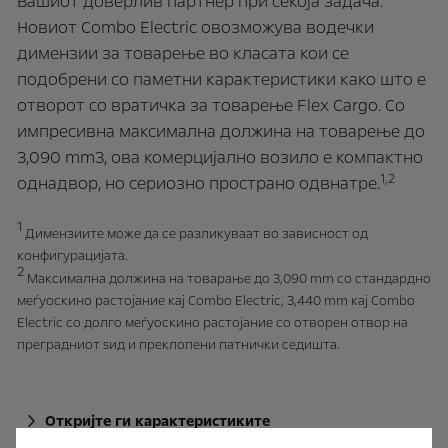
Вашиот доверлив партнер при секоја задача.
Новиот Combo Electric овозможува водечки
димензии за товарење во класата кои се
подобрени со паметни карактеристики како што е
отворот со вратичка за товарење Flex Cargo. Со
импресивна максимална должина на товарење до
3,090 mm3, ова комерцијално возило е компактно
1,2
однадвор, но сериозно пространо одвнатре.
1
Димензиите може да се разликуваат во зависност од
конфигурацијата.
2
Максимална должина на товарање до 3,090 mm со стандардно
меѓуоскино растојание кај Combo Electric, 3,440 mm кај Combo
Electric со долго меѓуоскино растојание со отворен отвор на
преградниот ѕид и преклопени патнички седишта.
Откријте ги карактеристиките