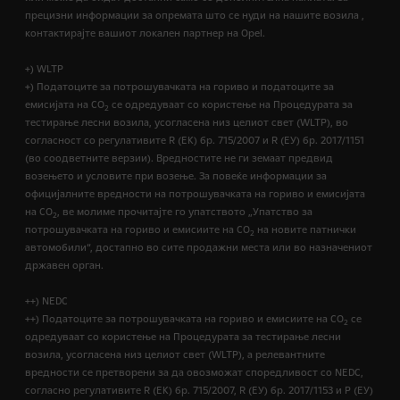
прецизни информации за опремата што се нуди на нашите возила ,
контактирајте вашиот локален партнер на Opel.
+) WLTP
+) Податоците за потрошувачката на гориво и податоците за
емисијата на CO
се одредуваат со користење на Процедурата за
2
тестирање лесни возила, усогласена низ целиот свет (WLTP), во
согласност со регулативите R (EК) бр. 715/2007 и R (ЕУ) бр. 2017/1151
(во соодветните верзии). Вредностите не ги земаат предвид
возењето и условите при возење. За повеќе информации за
официјалните вредности на потрошувачката на гориво и емисијата
на CO
, ве молиме прочитајте го упатството „Упатство за
2
потрошувачката на гориво и емисиите на CO
на новите патнички
2
автомобили“, достапно во сите продажни места или во назначениот
државен орган.
++) NEDC
++) Податоците за потрошувачката на гориво и емисиите на CO
се
2
одредуваат со користење на Процедурата за тестирање лесни
возила, усогласена низ целиот свет (WLTP), а релевантните
вредности се претворени за да овозможат споредливост со NEDC,
согласно регулативите R (EК) бр. 715/2007, R (ЕУ) бр. 2017/1153 и Р (ЕУ)