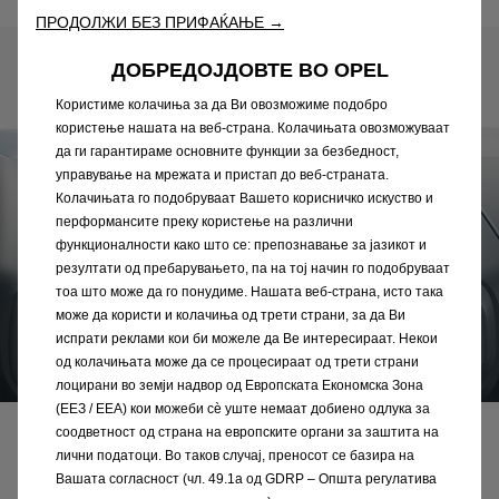
ПРОДОЛЖИ БЕЗ ПРИФАЌАЊЕ →
ДОБРЕДОЈДОВТЕ ВО OPEL
Користиме колачиња за да Ви овозможиме подобро
користење нашата на веб-страна. Колачињата овозможуваат
да ги гарантираме основните функции за безбедност,
управување на мрежата и пристап до веб-страната.
Колачињата го подобруваат Вашето корисничко искуство и
перформансите преку користење на различни
функционалности како што се: препознавање за јазикот и
резултати од пребарувањето, па на тој начин го подобруваат
тоа што може да го понудиме. Нашата веб-страна, исто така
може да користи и колачиња од трети страни, за да Ви
испрати реклами кои би можеле да Ве интересираат. Некои
од колачињата може да се процесираат од трети страни
лоцирани во земји надвор од Европската Економска Зона
(ЕЕЗ / EEA) кои можеби сѐ уште немаат добиено одлука за
соодветност од страна на европските органи за заштита на
Поврзаност
лични податоци. Во таков случај, преносот се базира на
Вашата согласност (чл. 49.1а од GDRP – Општа регулатива