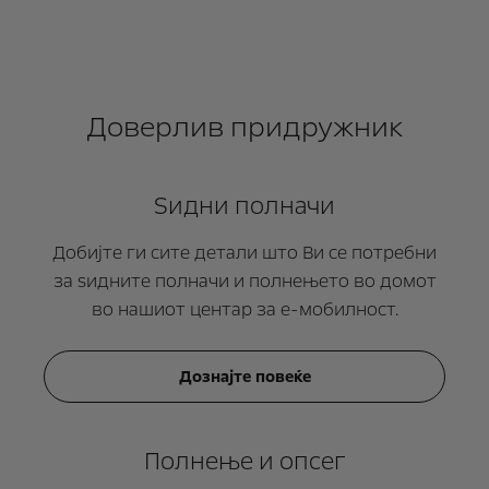
Доверлив придружник
Ѕидни полначи
Добијте ги сите детали што Ви се потребни
за ѕидните полначи и полнењето во домот
во нашиот центар за е-мобилност.
Дознајте повеќе
Полнење и опсег