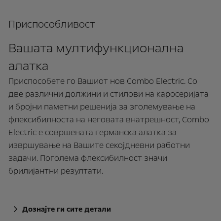
Приспособливост
Вашата мултифункционална
алатка
Приспособете го Вашиот нов Combo Electric. Со
две различни должини и стилови на каросеријата
и бројни паметни решенија за зголемување на
флексибилноста на неговата внатрешност, Combo
Electric е совршената германска алатка за
извршување на Вашите секојдневни работни
задачи. Поголема флексибилност значи
брилијантни резултати.
Дознајте ги сите детали