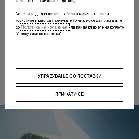
За најбрзиот пат до Вашата
за заштита на личните податоци).
дестинација
Ако сакате да дознаете повеќе за колачињата кои ги
користиме и како да управувате со нив, може да пристапите
Со новиот Combo Electric ја зголемувате
Политика на колачиња
до
или пак да кликнете на копчето
ефикасноста при секое возење. Најсовремениот
‘Управување со поставки’.
електричен погон, како и опциите на системот за
навигација и услугите OpelConnect овозможуваат
да бидете на вистинскиот пат со Вашите колеги.
УПРАВУВАЊЕ СО ПОСТАВКИ
Дознајте ги сите детали
ПРИФАТИ СÈ