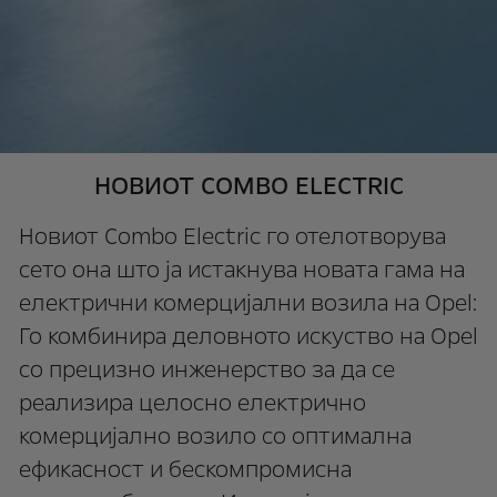
НОВИОТ COMBO ELECTRIC
Новиот Combo Electric го отелотворува
сето она што ја истакнува новата гама на
електрични комерцијални возила на Opel:
Го комбинира деловното искуство на Opel
со прецизно инженерство за да се
реализира целосно електрично
комерцијално возило со оптимална
ефикасност и бескомпромисна