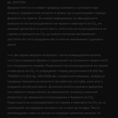
бр. 2017/1151.
Вредностите не ги земаат предвид возењето и условите при
возење, опремата или опциите и можат да се разликуваат поради
форматот на гумите. За повеќе информации за официјалните
вредности на потрошувачката на гориво и емисијата на CO
, ве
2
молиме прочитајте го упатството „Упатство за потрошувачката на
гориво и емисиите на CO
на новите патнички автомобили“,
2
достапно во сите продажни места или во назначениот државен
орган.
+++) Застарени модели на возила / лесни комерцијални возила
+++) Сите наведени бројки се однесуваат на основниот модел на ЕУ
со стандардната опрема. Податоците за потрошувачката на гориво
и емисијата на СО
се утврдуваат според регулативите R (ЕК) бр.
2
715/2007 и R (ЕК) бр. 692/2008 (во соодветните верзии), земајќи ја
предвид тежината на возилото во работна состојба, како што е
утврдено во регулативите. Дополнителната опрема и фабрички
поставените опции можат да придонесат за малку повисоки
резултати од наведената потрошувачка и бројките за CO
.
2
Податоците за потрошувачката на гориво и емисиите на CO
не се
2
однесуваат на одредено возило и не се дел од понуда. Тие се
обезбедуваат само со цел да се споредат различни возила, но