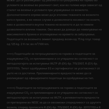
можат да се разликуваат од реалната потрошувачка на гориво во
условите за возење во реалниот свет, кои во голема мера зависат од
стилот на возење и условите при управување со возилото.
Дополнителната опрема може да ја зголеми тежината на возилото
кога е празно, а во некои случаи и дозволената носивост на оските,
како и дозволената вкупна тежина на возилото и да ги намали
дозволените влечни тежини. Ова може да доведе до намалување на
максималната брзина и зголемување на времето за забрзување.
Податоците за возењето земаат предвид возач од 75 kg плус товар
3
од 125 kg. 2 H гас во m
/100 km.
++++) Податоциte за потрошувачката на гориво и податоците за
издувување CO
се прелиминарни и се утврдени во согласност со
2
методологијата за испитување WLTP (R (EК) бр. 715/2007, R (ЕУ) бр.
2017/1151). Типот одобрување EG и сертификатот за усогласеност сѐ
уште не се достапни. Прелиминарните вредности може да се
разликуваат од официјалните податоци за одобрување на тип.
+++++) Податоците за потрошувачката на гориво и податоците за
издувување CO
се прелиминарни и се утврдени во согласност со
2
методологијата за испитување на WLTP, а релевантните вредности
се претворени во NEDC за да се овозможи споредливост со другите
возила, според прописите R (EК) бр. 715/2007, R (ЕК) бр. 2017/1153 и R