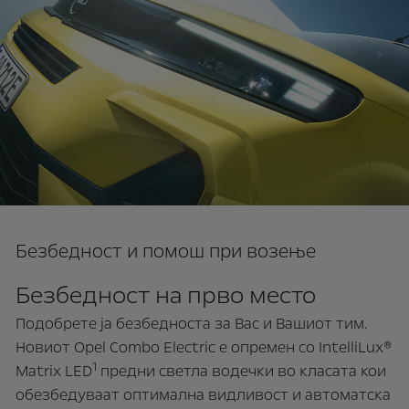
Безбедност и помош при возење
Безбедност на прво место
Подобрете ја безбедноста за Вас и Вашиот тим.
Новиот Opel Combo Electric е опремен со IntelliLux®
1
Matrix LED
предни светла водечки во класата кои
обезбедуваат оптимална видливост и автоматска