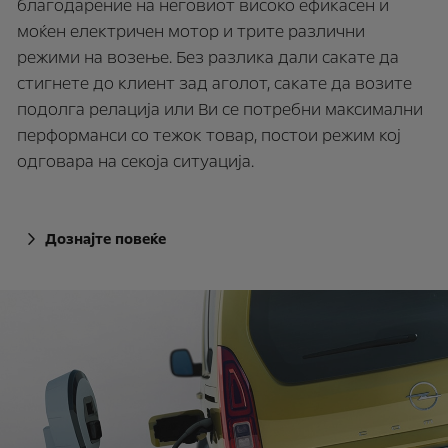
благодарение на неговиот високо ефикасен и
моќен електричен мотор и трите различни
режими на возење. Без разлика дали сакате да
стигнете до клиент зад аголот, сакате да возите
подолга релација или Ви се потребни максимални
перформанси со тежок товар, постои режим кој
одговара на секоја ситуација.
Дознајте повеќе