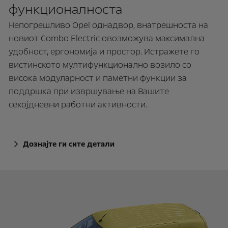
функционалноста
Непогрешливо Opel однадвор, внатрешноста на
новиот Combo Electric овозможува максимална
удобност, ергономија и простор. Истражете го
вистинскотo мултифункционално возило со
висока модуларност и паметни функции за
поддршка при извршување на Вашите
секојдневни работни активности.
Дознајте ги сите детали