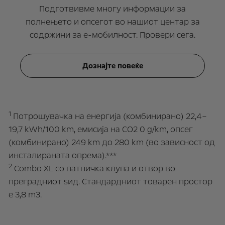
Подготвивме многу информации за
полнењето и опсегот во нашиот центар за
содржини за е-мобилност. Провери сега.
Дознајте повеќе
1
Потрошувачка на енергија (комбинирано) 22,4–
19,7 kWh/100 km, емисија на CO2 0 g/km, опсег
(комбинирано) 249 km до 280 km (во зависност од
инсталираната опрема).***
2
Combo XL со патничка клупа и отвор во
преградниот ѕид. Стандардниот товарен простор
е 3,8 m3.