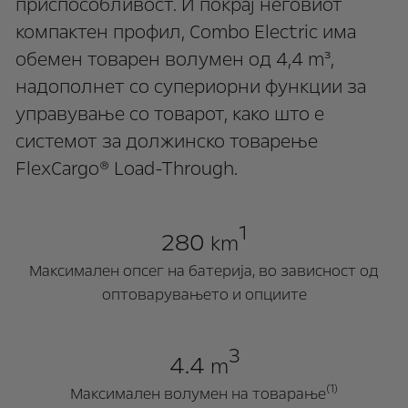
приспособливост. И покрај неговиот
компактен профил, Combo Electric има
обемен товарен волумен од 4,4 m³,
надополнет со супериорни функции за
управување со товарот, како што е
системот за должинско товарење
FlexCargo® Load-Through.
1
280
km
Mаксимален опсег на батерија, во зависност од
оптоварувањето и опциите
3
4.4
m
(1)
Mаксимален волумен на товарање