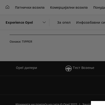
Патнички возила
Комерцијални возила
Понуд
Experience Opel
За опел
Инфозабавни с
Ознаки:
TIPPER
Opel дилери
Tест Bозење
Иднината ни припаѓа на сите © Opel 2022
Заштитен знак