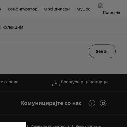
р
Конфигуратор
Opel дилери
MyOpel
l колекција
See all
те сервис
Брошури и ценовници
Комуницирајте со нас
ата на гориво
Изјава за приватност
Рециклирање