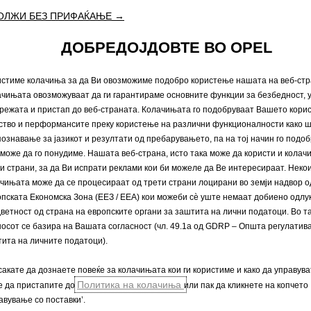
Технички информации
Согласност за колачиња
ОЛЖИ БЕЗ ПРИФАЌАЊЕ →
ДОБРЕДОЈДОВТЕ ВО OPEL
стиме колачиња за да Ви овозможиме подобро користење нашата на веб-стр
чињата овозможуваат да ги гарантираме основните функции за безбедност,
ат или да покажуваат опционална опрема што не е вклучена во стандардната 
режата и пристап до веб-страната. Колачињата го подобруваат Вашето кори
нот и опремата. Прикажаните бои се приближни на вистинските бои. Илустри
ство и перформансите преку користење на различни функционалности како ш
едуваат на нашите возила може да се разликуваат или можат да бидат достапн
ознавање за јазикот и резултати од пребарувањето, па на тој начин го подо
 нуди на нашите возила , контактирајте вашиот локален партнер на Opel.
може да го понудиме. Нашата веб-страна, исто така може да користи и колач
и страни, за да Ви испрати реклами кои би можеле да Ве интересираат. Неко
ата на CO
се одредуваат со користење на Процедурата за тестирање лесни воз
чињата може да се процесираат од трети страни лоцирани во земји надвор о
2
етните верзии). Вредностите не ги земаат предвид возењето и условите при воз
пската Економска Зона (ЕЕЗ / EEA) кои можеби сѐ уште немаат добиено одлу
е го упатството „Упатство за потрошувачката на гориво и емисиите на CO
на н
ветност од страна на европските органи за заштита на лични податоци. Во та
2
осот се базира на Вашата согласност (чл. 49.1а од GDRP – Општа регулатива
ита на личните податоци).
одредуваат со користење на Процедурата за тестирање лесни возила, усогласе
сакате да дознаете повеќе за колачињата кои ги користиме и како да управува
те R (EК) бр. 715/2007, R (ЕУ) бр. 2017/1153 и Р (ЕУ) бр. 2017/1151.
Политика на колачиња
е да пристапите до
или пак да кликнете на копчето
е, опремата или опциите и можат да се разликуваат поради форматот на гумит
авување со поставки’.
е го упатството „Упатство за потрошувачката на гориво и емисиите на CO
на н
2