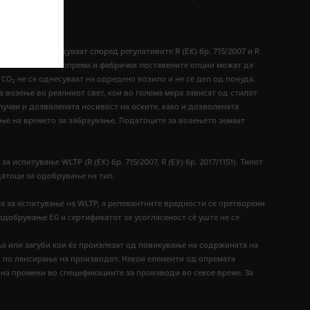
а на СО
се утврдуваат според регулативите R (ЕК) бр. 715/2007 и R
2
е. Дополнителната опрема и фабрички поставените опции можат да
 CO
не се однесуваат на одредено возило и не се дел од понуда.
2
а возење во реалниот свет, кои во голема мера зависат од стилот
лучаи и дозволената носивост на оските, како и дозволената
ње на времето за забрзување. Податоците за возењето земаат
 испитување WLTP (R (EК) бр. 715/2007, R (ЕУ) бр. 2017/1151). Типот
датоци за одобрување на тип.
а за испитување на WLTP, а релевантните вредности се претворени
от одобрување EG и сертификатот за усогласеност сѐ уште не се
ња или загуби кои ќе произлезат од повикување на содржината на
и по лансирање на производот. Некои елементи од опремата
на промени во спецификациите за производи во секое време. За