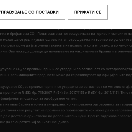
УПРАВУВАЊЕ СО ПОСТАВКИ
ПРИФАТИ СÈ
У со стандардната опрема. Податоците за потрошувачката на гориво и емисијат
жината на возилото во работна состојба, како што е утврдено во регулативит
чка и бројките за CO
. Податоците за потрошувачката на гориво и емисиите на
2
но можат да се разликуваат од реалната потрошувачка на гориво во условите з
 опрема може да ја зголеми тежината на возилото кога е празно, а во некои с
жини. Ова може да доведе до намалување на максималната брзина и зголемува
здувување CO
се прелиминарни и се утврдени во согласност со методологијата за
2
тапни. Прелиминарните вредности може да се разликуваат од официјалните по
издувување CO
се прелиминарни и се утврдени во согласност со методологијат
2
рописите R (EК) бр. 715/2007, R (ЕК) бр. 2017/1153 и R (ЕУ) бр. 2017/1151. Тип
официјалните податоци за одобрување на тип.
а на оваа Страна е точна и ажурирана, но не превзема одговорност за тврде
идат точни како резултат на промени во производите кои може да се направен
е да е достапна единствено по дополнителни цени. Opel го задржува правото 
ме да се обратите кај вашиот Opel дилер.