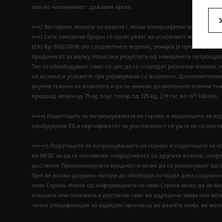
или во назначениот државен орган.
+++) Застарени модели на возила / лесни комерцијални возила
+++) Сите наведени бројки се однесуваат на основниот модел на Е
(ЕК) бр. 692/2008 (во соодветните верзии), земајќи ја предвид те
придонесат за малку повисоки резултати од наведената потрошува
Тие се обезбедуваат само со цел да се споредат различни возила, 
на возење и условите при управување со возилото. Дополнителната
вкупна тежина на возилото и да ги намали дозволените влечни те
3
предвид возач од 75 kg плус товар од 125 kg. 2 H гас во m
/100 km.
++++) Податоциte за потрошувачката на гориво и податоците за и
одобрување EG и сертификатот за усогласеност сѐ уште не се дос
+++++) Податоците за потрошувачката на гориво и податоците за 
во NEDC за да се овозможи споредливост со другите возила, според п
достапни. Прелиминарните вредности може да се разликуваат од 
Opel ќе вложи разумни напори да обезбеди потврда дека содржинат
оваа Страна. Некои од информациите на оваа Страна може да не б
опишана или покажана е достапна само во одредени замји или мож
точни спецификации за одреден производ во вашата земја, ве моли