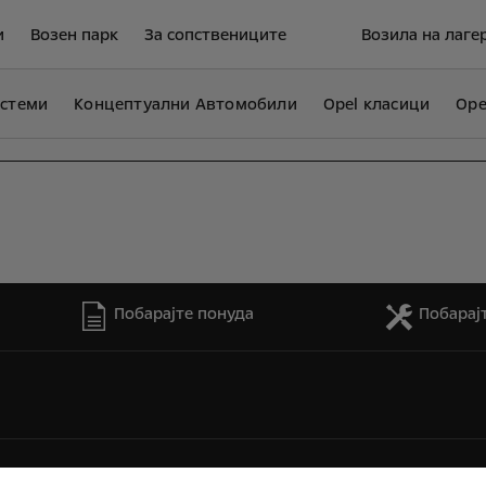
и
Возен парк
За сопствениците
Возила на лаге
истеми
Концептуални Автомобили
Opel класици
Ope
Побарајте понуда
Побарај
 и авторски права
Приватноста
Нови податоци за потрошувачк