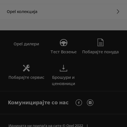
Opel колекција
Opel дилери
Tест Bозење
Побарајте понуда
Побарајте сервис
Брошури и
ценовници
Комуницирајте со нас
Иднината ни припаѓа на сите © Opel 2022