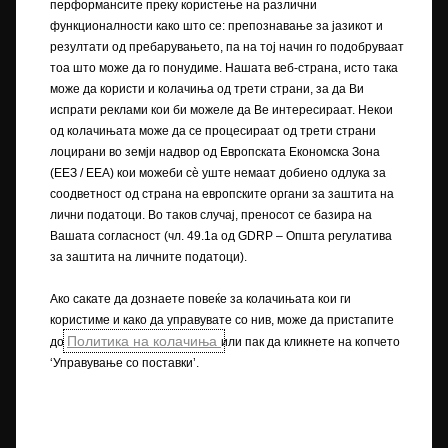
прецизни информации за опремата што се нуди на нашите возила ,
перформансите преку користење на различни
контактирајте вашиот локален партнер на Opel.
функционалности како што се: препознавање за јазикот и
резултати од пребарувањето, па на тој начин го подобруваат
+) WLTP
тоа што може да го понудиме. Нашата веб-страна, исто така
+) Податоците за потрошувачката на гориво и податоците за
може да користи и колачиња од трети страни, за да Ви
емисијата на CO
се одредуваат со користење на Процедурата за
2
испрати реклами кои би можеле да Ве интересираат. Некои
тестирање лесни возила, усогласена низ целиот свет (WLTP), во
од колачињата може да се процесираат од трети страни
согласност со регулативите R (EК) бр. 715/2007 и R (ЕУ) бр. 2017/1151
лоцирани во земји надвор од Европската Економска Зона
(во соодветните верзии). Вредностите не ги земаат предвид
(ЕЕЗ / EEA) кои можеби сѐ уште немаат добиено одлука за
возењето и условите при возење. За повеќе информации за
соодветност од страна на европските органи за заштита на
официјалните вредности на потрошувачката на гориво и емисијата
лични податоци. Во таков случај, преносот се базира на
на CO
, ве молиме прочитајте го упатството „Упатство за
2
Вашата согласност (чл. 49.1а од GDRP – Општа регулатива
потрошувачката на гориво и емисиите на CO
на новите патнички
2
за заштита на личните податоци).
автомобили“, достапно во сите продажни места или во назначениот
државен орган.
Ако сакате да дознаете повеќе за колачињата кои ги
користиме и како да управувате со нив, може да пристапите
++) NEDC
Политика на колачиња
до
или пак да кликнете на копчето
++) Податоците за потрошувачката на гориво и емисиите на CO
се
2
одредуваат со користење на Процедурата за тестирање лесни
‘Управување со поставки’.
возила, усогласена низ целиот свет (WLTP), а релевантните
вредности се претворени за да овозможат споредливост со NEDC,
согласно регулативите R (EК) бр. 715/2007, R (ЕУ) бр. 2017/1153 и Р (ЕУ)
бр. 2017/1151.