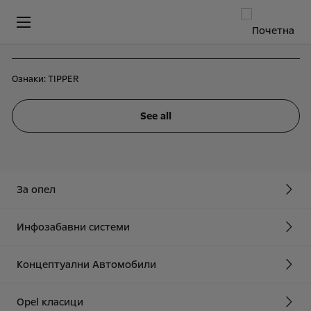
Ознаки:
TIPPER
See all
За опел
Инфозабавни системи
Концептуални Автомобили
Opel класици