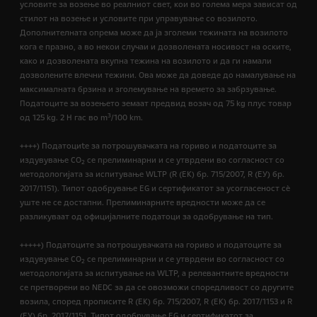
условите за возење во реалниот свет, кои во голема мера зависат од
стилот на возење и условите при управување со возилото.
Дополнителната опрема може да ја зголеми тежината на возилото
кога е празно, а во некои случаи и дозволената носивост на оските,
како и дозволената вкупна тежина на возилото и да ги намали
дозволените влечни тежини. Ова може да доведе до намалување на
максималната брзина и зголемување на времето за забрзување.
Податоците за возењето земаат предвид возач од 75 kg плус товар
3
од 125 kg. 2 H гас во m
/100 km.
++++) Податоциte за потрошувачката на гориво и податоците за
издувување CO
се прелиминарни и се утврдени во согласност со
2
методологијата за испитување WLTP (R (EК) бр. 715/2007, R (ЕУ) бр.
2017/1151). Типот одобрување EG и сертификатот за усогласеност сѐ
уште не се достапни. Прелиминарните вредности може да се
разликуваат од официјалните податоци за одобрување на тип.
+++++) Податоците за потрошувачката на гориво и податоците за
издувување CO
се прелиминарни и се утврдени во согласност со
2
методологијата за испитување на WLTP, а релевантните вредности
се претворени во NEDC за да се овозможи споредливост со другите
возила, според прописите R (EК) бр. 715/2007, R (ЕК) бр. 2017/1153 и R
(ЕУ) бр. 2017/1151. Типот одобрување EG и сертификатот за