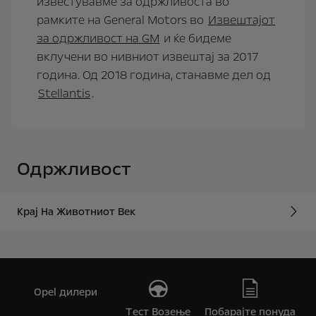
известувавме за одржливоста во
рамките на General Motors во
Извештајот
за одржливост на GМ
и ќе бидеме
вклучени во нивниот извештај за 2017
година. Од 2018 година, станавме дел о
д
Stellantis
.
Одржливост
Крај На Животниот Век
Opel дилери
Tест Bозење
Побарајте понуда