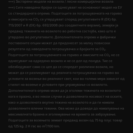
+++) Застарени модели на возила / лесни комерцијални возила
+++) Сите наведени бројки се однесуваат на основниот модел на ЕУ
со стандардната опрема. Податоците за потрошувачката на гориво
и емисијата на СО
се утврдуваат според регулативите R (ЕК) бр.
2
715/2007 и R (ЕК) бр. 692/2008 (во соодветните верзии), земајќи ја
предвид тежината на возилото во работна состојба, како што е
утврдено во регулативите. Дополнителната опрема и фабрички
поставените опции можат да придонесат за малку повисоки
резултати од наведената потрошувачка и бројките за CO
.
2
Податоците за потрошувачката на гориво и емисиите на CO
не се
2
однесуваат на одредено возило и не се дел од понуда. Тие се
обезбедуваат само со цел да се споредат различни возила, но
можат да се разликуваат од реалната потрошувачка на гориво во
условите за возење во реалниот свет, кои во голема мера зависат од
стилот на возење и условите при управување со возилото.
Дополнителната опрема може да ја зголеми тежината на возилото
кога е празно, а во некои случаи и дозволената носивост на оските,
како и дозволената вкупна тежина на возилото и да ги намали
дозволените влечни тежини. Ова може да доведе до намалување на
максималната брзина и зголемување на времето за забрзување.
Податоците за возењето земаат предвид возач од 75 kg плус товар
3
од 125 kg. 2 H гас во m
/100 km.