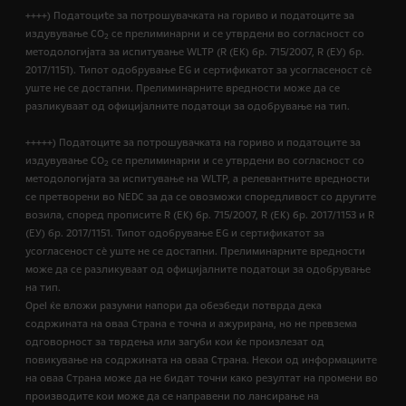
++++) Податоциte за потрошувачката на гориво и податоците за
издувување CO
се прелиминарни и се утврдени во согласност со
2
методологијата за испитување WLTP (R (EК) бр. 715/2007, R (ЕУ) бр.
2017/1151). Типот одобрување EG и сертификатот за усогласеност сѐ
уште не се достапни. Прелиминарните вредности може да се
разликуваат од официјалните податоци за одобрување на тип.
+++++) Податоците за потрошувачката на гориво и податоците за
издувување CO
се прелиминарни и се утврдени во согласност со
2
методологијата за испитување на WLTP, а релевантните вредности
се претворени во NEDC за да се овозможи споредливост со другите
возила, според прописите R (EК) бр. 715/2007, R (ЕК) бр. 2017/1153 и R
(ЕУ) бр. 2017/1151. Типот одобрување EG и сертификатот за
усогласеност сѐ уште не се достапни. Прелиминарните вредности
може да се разликуваат од официјалните податоци за одобрување
на тип.
Opel ќе вложи разумни напори да обезбеди потврда дека
содржината на оваа Страна е точна и ажурирана, но не превзема
одговорност за тврдења или загуби кои ќе произлезат од
повикување на содржината на оваа Страна. Некои од информациите
на оваа Страна може да не бидат точни како резултат на промени во
производите кои може да се направени по лансирање на