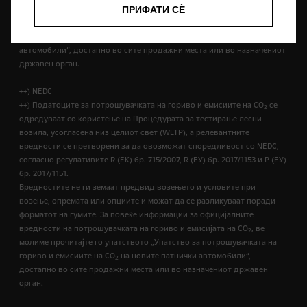
официјалните вредности на потрошувачката на гориво и емисијата
ПРИФАТИ СÈ
на CO
, ве молиме прочитајте го упатството „Упатство за
2
потрошувачката на гориво и емисиите на CO
на новите патнички
2
автомобили“, достапно во сите продажни места или во назначениот
државен орган.
++) NEDC
++) Податоците за потрошувачката на гориво и емисиите на CO
се
2
одредуваат со користење на Процедурата за тестирање лесни
возила, усогласена низ целиот свет (WLTP), а релевантните
вредности се претворени за да овозможат споредливост со NEDC,
согласно регулативите R (EК) бр. 715/2007, R (ЕУ) бр. 2017/1153 и Р (ЕУ)
бр. 2017/1151.
Вредностите не ги земаат предвид возењето и условите при
возење, опремата или опциите и можат да се разликуваат поради
форматот на гумите. За повеќе информации за официјалните
вредности на потрошувачката на гориво и емисијата на CO
, ве
2
молиме прочитајте го упатството „Упатство за потрошувачката на
гориво и емисиите на CO
на новите патнички автомобили“,
2
достапно во сите продажни места или во назначениот државен
орган.