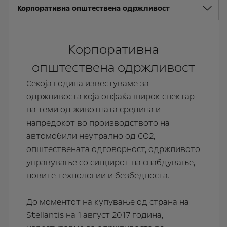
Корпоративна општествена одржливост
Корпоративна
општествена одржливост
Секоја година известуваме за
одржливоста која опфаќа широк спектар
на теми од животната средина и
напредокот во производството на
автомобили неутрално од CO2,
општествената одговорност, одржливото
управување со синџирот на снабдување,
новите технологии и безбедноста.
До моментот на купување од страна на
Stellantis на 1 август 2017 година,