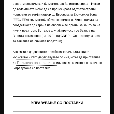
испрати реклами кои би можеле да Ве интересираат. Некои
Сликата може да прикажува додатна опрема.
од колачињата може да се процесираат од трети страни
лоцирани во земји надвор од Европската Економска Зона
Описите и илустрациите на карактеристиките може да се однесуваат
(ЕЕЗ / EEA) кои можеби сѐ уште немаат добиено одлука за
или да покажуваат опционална опрема што не е вклучена во
соодветност од страна на европските органи за заштита на
стандардната испорака. Содржаните информации беа точни за
лични податоци. Во таков случај, преносот се базира на
време на објавувањето. Го задржуваме правото да вршиме промени
во дизајнот и опремата. Прикажаните бои се приближни на
Вашата согласност (чл. 49.1а од GDRP – Општа регулатива
вистинските бои. Илустрираната дополнителна опрема е достапна
за заштита на личните податоци).
со дополнителна наплата. Достапноста, техничките карактеристики
и опремата што се обезбедуваат на нашите возила може да се
Ако сакате да дознаете повеќе за колачињата кои ги
разликуваат или можат да бидат достапни само во одредени земји
користиме и како да управувате со нив, може да пристапите
или може да бидат достапни само со дополнителна наплата. За
Политика на колачиња
до
или пак да кликнете на копчето
прецизни информации за опремата што се нуди на нашите возила ,
‘Управување со поставки’.
контактирајте вашиот локален партнер на Opel.
+) WLTP
+) Податоците за потрошувачката на гориво и податоците за
емисијата на CO
се одредуваат со користење на Процедурата за
2
тестирање лесни возила, усогласена низ целиот свет (WLTP), во
согласност со регулативите R (EК) бр. 715/2007 и R (ЕУ) бр. 2017/1151
УПРАВУВАЊЕ СО ПОСТАВКИ
(во соодветните верзии). Вредностите не ги земаат предвид
возењето и условите при возење. За повеќе информации за