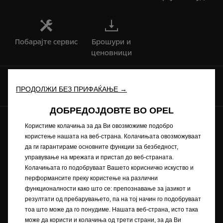
Побарајте сервис
Брошури и
ценовници
Комуницирајте со нас
ПРОДОЛЖИ БЕЗ ПРИФАЌАЊЕ →
ДОБРЕДОЈДОВТЕ ВО OPEL
Иднината ни припаѓа на сите © Opel 2022
Користиме колачиња за да Ви овозможиме подобро
користење нашата на веб-страна. Колачињата овозможуваат
Заштитен знак и авторски права
Приватноста
да ги гарантираме основните функции за безбедност,
Нови податоци за потрошувачката на гориво
управување на мрежата и пристап до веб-страната.
Изјава за приватност
Рециклирање
Колачињата го подобруваат Вашето корисничко искуство и
Opel во светот
Декларации за сообразност
перформансите преку користење на различни
Контакт
Технички информации
функционалности како што се: препознавање за јазикот и
Согласност за колачиња
резултати од пребарувањето, па на тој начин го подобруваат
тоа што може да го понудиме. Нашата веб-страна, исто така
може да користи и колачиња од трети страни, за да Ви