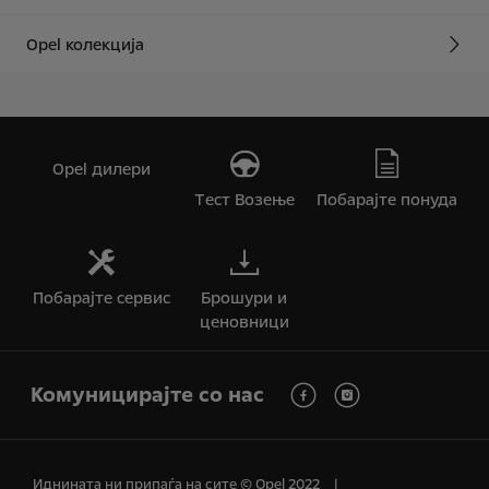
Opel колекција
Opel дилери
Tест Bозење
Побарајте понуда
Побарајте сервис
Брошури и
ценовници
Комуницирајте со нас
Иднината ни припаѓа на сите © Opel 2022