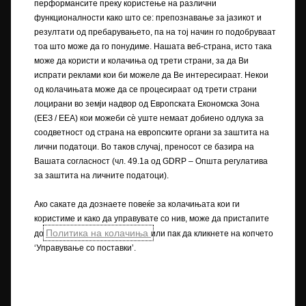
прецизни информации за опремата што се нуди на нашите возила ,
перформансите преку користење на различни
контактирајте вашиот локален партнер на Opel.
функционалности како што се: препознавање за јазикот и
резултати од пребарувањето, па на тој начин го подобруваат
+) WLTP
тоа што може да го понудиме. Нашата веб-страна, исто така
+) Податоците за потрошувачката на гориво и податоците за
може да користи и колачиња од трети страни, за да Ви
емисијата на CO
се одредуваат со користење на Процедурата за
2
испрати реклами кои би можеле да Ве интересираат. Некои
тестирање лесни возила, усогласена низ целиот свет (WLTP), во
од колачињата може да се процесираат од трети страни
согласност со регулативите R (EК) бр. 715/2007 и R (ЕУ) бр. 2017/1151
лоцирани во земји надвор од Европската Економска Зона
(во соодветните верзии). Вредностите не ги земаат предвид
(ЕЕЗ / EEA) кои можеби сѐ уште немаат добиено одлука за
возењето и условите при возење. За повеќе информации за
соодветност од страна на европските органи за заштита на
официјалните вредности на потрошувачката на гориво и емисијата
лични податоци. Во таков случај, преносот се базира на
на CO
, ве молиме прочитајте го упатството „Упатство за
2
Вашата согласност (чл. 49.1а од GDRP – Општа регулатива
потрошувачката на гориво и емисиите на CO
на новите патнички
2
за заштита на личните податоци).
автомобили“, достапно во сите продажни места или во назначениот
државен орган.
Ако сакате да дознаете повеќе за колачињата кои ги
користиме и како да управувате со нив, може да пристапите
++) NEDC
Политика на колачиња
до
или пак да кликнете на копчето
++) Податоците за потрошувачката на гориво и емисиите на CO
се
2
одредуваат со користење на Процедурата за тестирање лесни
‘Управување со поставки’.
возила, усогласена низ целиот свет (WLTP), а релевантните
вредности се претворени за да овозможат споредливост со NEDC,
согласно регулативите R (EК) бр. 715/2007, R (ЕУ) бр. 2017/1153 и Р (ЕУ)
бр. 2017/1151.