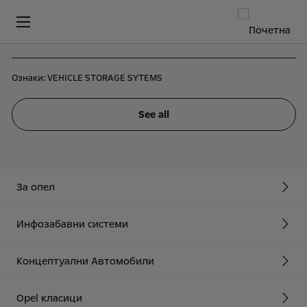
Ознаки:
VEHICLE STORAGE SYTEMS
See all
За опел
Инфозабавни системи
Концептуални Автомобили
Opel класици