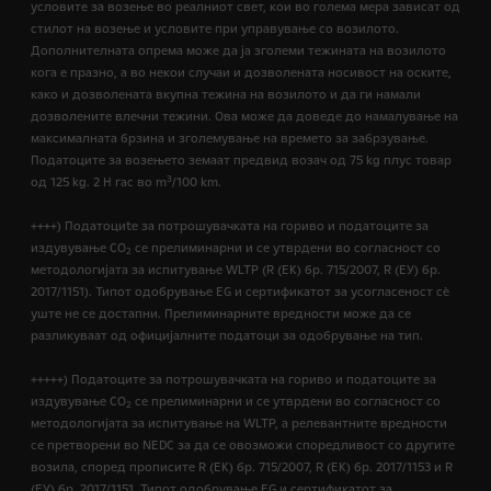
условите за возење во реалниот свет, кои во голема мера зависат од
стилот на возење и условите при управување со возилото.
Дополнителната опрема може да ја зголеми тежината на возилото
кога е празно, а во некои случаи и дозволената носивост на оските,
како и дозволената вкупна тежина на возилото и да ги намали
дозволените влечни тежини. Ова може да доведе до намалување на
максималната брзина и зголемување на времето за забрзување.
Податоците за возењето земаат предвид возач од 75 kg плус товар
3
од 125 kg. 2 H гас во m
/100 km.
++++) Податоциte за потрошувачката на гориво и податоците за
издувување CO
се прелиминарни и се утврдени во согласност со
2
методологијата за испитување WLTP (R (EК) бр. 715/2007, R (ЕУ) бр.
2017/1151). Типот одобрување EG и сертификатот за усогласеност сѐ
уште не се достапни. Прелиминарните вредности може да се
разликуваат од официјалните податоци за одобрување на тип.
+++++) Податоците за потрошувачката на гориво и податоците за
издувување CO
се прелиминарни и се утврдени во согласност со
2
методологијата за испитување на WLTP, а релевантните вредности
се претворени во NEDC за да се овозможи споредливост со другите
возила, според прописите R (EК) бр. 715/2007, R (ЕК) бр. 2017/1153 и R
(ЕУ) бр. 2017/1151. Типот одобрување EG и сертификатот за